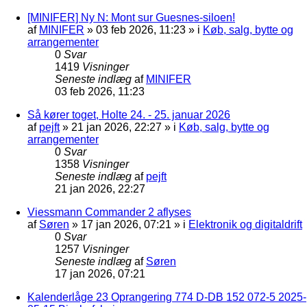
[MINIFER] Ny N: Mont sur Guesnes-siloen!
af
MINIFER
»
03 feb 2026, 11:23
» i
Køb, salg, bytte og
arrangementer
0
Svar
1419
Visninger
Seneste indlæg
af
MINIFER
03 feb 2026, 11:23
Så kører toget, Holte 24. - 25. januar 2026
af
pejft
»
21 jan 2026, 22:27
» i
Køb, salg, bytte og
arrangementer
0
Svar
1358
Visninger
Seneste indlæg
af
pejft
21 jan 2026, 22:27
Viessmann Commander 2 aflyses
af
Søren
»
17 jan 2026, 07:21
» i
Elektronik og digitaldrift
0
Svar
1257
Visninger
Seneste indlæg
af
Søren
17 jan 2026, 07:21
Kalenderlåge 23 Oprangering 774 D-DB 152 072-5 2025-