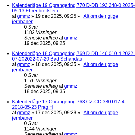
Kalenderlåge 19 Oprangering 770 D-DB 193 348-0 2025-
05-13 Ehrenbreitstein
af
gmmz
»
19 dec 2025, 09:25
» i
Alt om de rigtige
jernbaner
0
Svar
1182
Visninger
Seneste indlæg
af
gmmz
19 dec 2025, 09:25
Kalenderlåge 18 Oprangering 769 D-DB 146 010-4 2022-
07-202022-07-20 Bad Schandau
af
gmmz
»
18 dec 2025, 09:35
» i
Alt om de rigtige
jernbaner
0
Svar
1176
Visninger
Seneste indlæg
af
gmmz
18 dec 2025, 09:35
Kalenderlåge 17 Oprangering 768 CZ-CD 380 017-4
2018-05-23 Prag H
af
gmmz
»
17 dec 2025, 09:28
» i
Alt om de rigtige
jernbaner
0
Svar
1144
Visninger
Seneste indlæg
af
gmmz