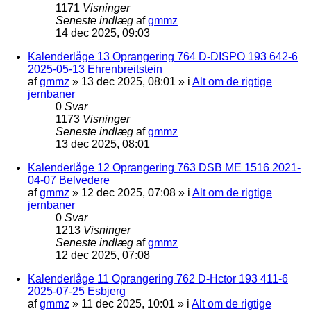
1171
Visninger
Seneste indlæg
af
gmmz
14 dec 2025, 09:03
Kalenderlåge 13 Oprangering 764 D-DISPO 193 642-6
2025-05-13 Ehrenbreitstein
af
gmmz
»
13 dec 2025, 08:01
» i
Alt om de rigtige
jernbaner
0
Svar
1173
Visninger
Seneste indlæg
af
gmmz
13 dec 2025, 08:01
Kalenderlåge 12 Oprangering 763 DSB ME 1516 2021-
04-07 Belvedere
af
gmmz
»
12 dec 2025, 07:08
» i
Alt om de rigtige
jernbaner
0
Svar
1213
Visninger
Seneste indlæg
af
gmmz
12 dec 2025, 07:08
Kalenderlåge 11 Oprangering 762 D-Hctor 193 411-6
2025-07-25 Esbjerg
af
gmmz
»
11 dec 2025, 10:01
» i
Alt om de rigtige