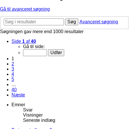
Gå til avanceret søgning
Søg
Avanceret søgning
Søgningen gav mere end 1000 resultater
Side
1
af
40
Gå til side:
1
2
3
4
5
…
40
Næste
Emner
Svar
Visninger
Seneste indlæg