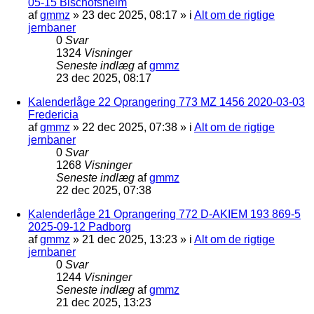
05-15 Bischofsheim
af
gmmz
»
23 dec 2025, 08:17
» i
Alt om de rigtige
jernbaner
0
Svar
1324
Visninger
Seneste indlæg
af
gmmz
23 dec 2025, 08:17
Kalenderlåge 22 Oprangering 773 MZ 1456 2020-03-03
Fredericia
af
gmmz
»
22 dec 2025, 07:38
» i
Alt om de rigtige
jernbaner
0
Svar
1268
Visninger
Seneste indlæg
af
gmmz
22 dec 2025, 07:38
Kalenderlåge 21 Oprangering 772 D-AKIEM 193 869-5
2025-09-12 Padborg
af
gmmz
»
21 dec 2025, 13:23
» i
Alt om de rigtige
jernbaner
0
Svar
1244
Visninger
Seneste indlæg
af
gmmz
21 dec 2025, 13:23