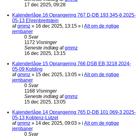
17 dec 2025, 09:28
Kalenderlåge 16 Oprangering 767 D-DB 193 345-6 2025-
05-13 Ehrenbreitstein
af
gmmz
»
16 dec 2025, 13:15
» i
Alt om de rigtige
jernbaner
0
Svar
1172
Visninger
Seneste indlæg
af
gmmz
16 dec 2025, 13:15
Kalenderlåge 15 Oprangering 766 DSB EB 3218 2024-
05-09 Kolding
af
gmmz
»
15 dec 2025, 13:05
» i
Alt om de rigtige
jernbaner
0
Svar
1168
Visninger
Seneste indlæg
af
gmmz
15 dec 2025, 13:05
Kalenderlåge 14 Oprangering 765 D-DB 101 069-3 2025-
05-13 Koblenz-Lützel
af
gmmz
»
14 dec 2025, 09:03
» i
Alt om de rigtige
jernbaner
0
Svar