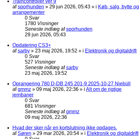
Traincontroller ver 9
af
sporhunden
»
29 jun 2026, 05:43
» i
Køb, salg, bytte og
arrangementer
0
Svar
1780
Visninger
Seneste indlæg
af
sporhunden
29 jun 2026, 05:43
Opdatering CS3+
af
sarby
»
23 maj 2026, 19:52
» i
Elektronik og digitaldrift
0
Svar
527
Visninger
Seneste indlæg
af
sarby
23 maj 2026, 19:52
Oprangering 780 D-DB 245 201-9 2025-10-27 Niebüll
af
gmmz
»
09 maj 2026, 22:36
» i
Alt om de rigtige
jernbaner
0
Svar
681
Visninger
Seneste indlæg
af
gmmz
09 maj 2026, 22:36
Hvad der sker når en kortslutning ikke opdages.
af
Søren
»
29 mar 2026, 20:54
» i
Elektronik og digitaldrift
0
Svar