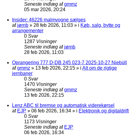
Seneste indlæg
af
gmmz
05 mar 2026, 20:24
Insider: 46226 malmvogne sælges
af
jørnb
»
28 feb 2026, 11:03
» i
Køb, salg, bytte og
arrangementer
0
Svar
1287
Visninger
Seneste indlæg
af
jørnb
28 feb 2026, 11:03
Oprangering 777 D-DB 245 023-7 2025-10-27 Niebüll
af
gmmz
»
13 feb 2026, 22:15
» i
Alt om de rigtige
jernbaner
0
Svar
1470
Visninger
Seneste indlæg
af
gmmz
13 feb 2026, 22:15
Lenz ABC til bremse og automatisk viderekørsel
af
EJP
»
06 feb 2026, 16:34
» i
Elektronik og digitaldrift
0
Svar
1173
Visninger
Seneste indlæg
af
EJP
06 feb 2026, 16:34