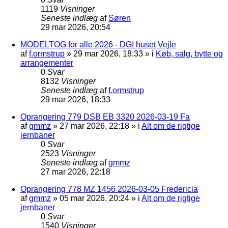
1119
Visninger
Seneste indlæg
af
Søren
29 mar 2026, 20:54
MODELTOG for alle 2026 - DGI huset Vejle
af
f.ormstrup
»
29 mar 2026, 18:33
» i
Køb, salg, bytte og
arrangementer
0
Svar
8132
Visninger
Seneste indlæg
af
f.ormstrup
29 mar 2026, 18:33
Oprangering 779 DSB EB 3320 2026-03-19 Fa
af
gmmz
»
27 mar 2026, 22:18
» i
Alt om de rigtige
jernbaner
0
Svar
2523
Visninger
Seneste indlæg
af
gmmz
27 mar 2026, 22:18
Oprangering 778 MZ 1456 2026-03-05 Fredericia
af
gmmz
»
05 mar 2026, 20:24
» i
Alt om de rigtige
jernbaner
0
Svar
1540
Visninger