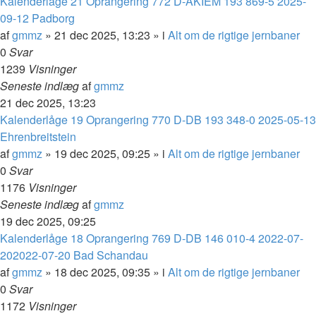
Kalenderlåge 21 Oprangering 772 D-AKIEM 193 869-5 2025-
09-12 Padborg
af
gmmz
»
21 dec 2025, 13:23
» i
Alt om de rigtige jernbaner
0
Svar
1239
Visninger
Seneste indlæg
af
gmmz
21 dec 2025, 13:23
Kalenderlåge 19 Oprangering 770 D-DB 193 348-0 2025-05-13
Ehrenbreitstein
af
gmmz
»
19 dec 2025, 09:25
» i
Alt om de rigtige jernbaner
0
Svar
1176
Visninger
Seneste indlæg
af
gmmz
19 dec 2025, 09:25
Kalenderlåge 18 Oprangering 769 D-DB 146 010-4 2022-07-
202022-07-20 Bad Schandau
af
gmmz
»
18 dec 2025, 09:35
» i
Alt om de rigtige jernbaner
0
Svar
1172
Visninger