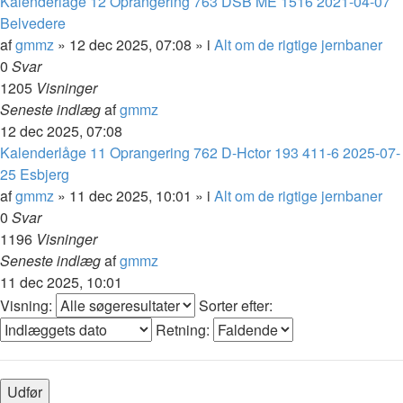
Kalenderlåge 12 Oprangering 763 DSB ME 1516 2021-04-07
Belvedere
af
gmmz
»
12 dec 2025, 07:08
» i
Alt om de rigtige jernbaner
0
Svar
1205
Visninger
Seneste indlæg
af
gmmz
12 dec 2025, 07:08
Kalenderlåge 11 Oprangering 762 D-Hctor 193 411-6 2025-07-
25 Esbjerg
af
gmmz
»
11 dec 2025, 10:01
» i
Alt om de rigtige jernbaner
0
Svar
1196
Visninger
Seneste indlæg
af
gmmz
11 dec 2025, 10:01
Visning:
Sorter efter:
Retning: