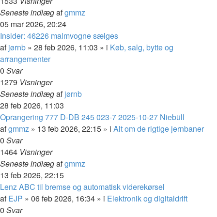
1533
Visninger
Seneste indlæg
af
gmmz
05 mar 2026, 20:24
Insider: 46226 malmvogne sælges
af
jørnb
»
28 feb 2026, 11:03
» i
Køb, salg, bytte og
arrangementer
0
Svar
1279
Visninger
Seneste indlæg
af
jørnb
28 feb 2026, 11:03
Oprangering 777 D-DB 245 023-7 2025-10-27 Niebüll
af
gmmz
»
13 feb 2026, 22:15
» i
Alt om de rigtige jernbaner
0
Svar
1464
Visninger
Seneste indlæg
af
gmmz
13 feb 2026, 22:15
Lenz ABC til bremse og automatisk viderekørsel
af
EJP
»
06 feb 2026, 16:34
» i
Elektronik og digitaldrift
0
Svar