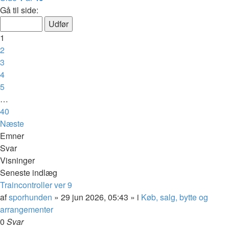
Gå til side:
1
2
3
4
5
…
40
Næste
Emner
Svar
Visninger
Seneste indlæg
Traincontroller ver 9
af
sporhunden
»
29 jun 2026, 05:43
» i
Køb, salg, bytte og
arrangementer
0
Svar