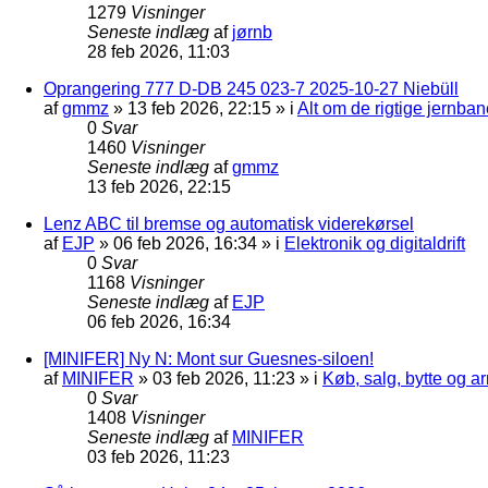
1279
Visninger
Seneste indlæg
af
jørnb
28 feb 2026, 11:03
Oprangering 777 D-DB 245 023-7 2025-10-27 Niebüll
af
gmmz
»
13 feb 2026, 22:15
» i
Alt om de rigtige jernban
0
Svar
1460
Visninger
Seneste indlæg
af
gmmz
13 feb 2026, 22:15
Lenz ABC til bremse og automatisk viderekørsel
af
EJP
»
06 feb 2026, 16:34
» i
Elektronik og digitaldrift
0
Svar
1168
Visninger
Seneste indlæg
af
EJP
06 feb 2026, 16:34
[MINIFER] Ny N: Mont sur Guesnes-siloen!
af
MINIFER
»
03 feb 2026, 11:23
» i
Køb, salg, bytte og 
0
Svar
1408
Visninger
Seneste indlæg
af
MINIFER
03 feb 2026, 11:23