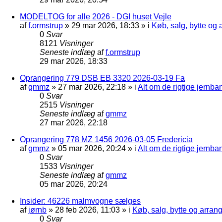
MODELTOG for alle 2026 - DGI huset Vejle
af
f.ormstrup
»
29 mar 2026, 18:33
» i
Køb, salg, bytte og
0
Svar
8121
Visninger
Seneste indlæg
af
f.ormstrup
29 mar 2026, 18:33
Oprangering 779 DSB EB 3320 2026-03-19 Fa
af
gmmz
»
27 mar 2026, 22:18
» i
Alt om de rigtige jernba
0
Svar
2515
Visninger
Seneste indlæg
af
gmmz
27 mar 2026, 22:18
Oprangering 778 MZ 1456 2026-03-05 Fredericia
af
gmmz
»
05 mar 2026, 20:24
» i
Alt om de rigtige jernba
0
Svar
1533
Visninger
Seneste indlæg
af
gmmz
05 mar 2026, 20:24
Insider: 46226 malmvogne sælges
af
jørnb
»
28 feb 2026, 11:03
» i
Køb, salg, bytte og arra
0
Svar