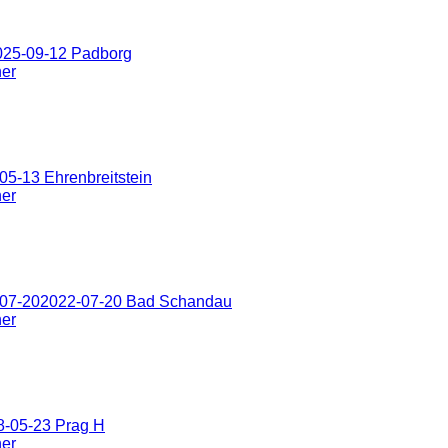
025-09-12 Padborg
ner
5-13 Ehrenbreitstein
ner
-07-202022-07-20 Bad Schandau
ner
8-05-23 Prag H
ner