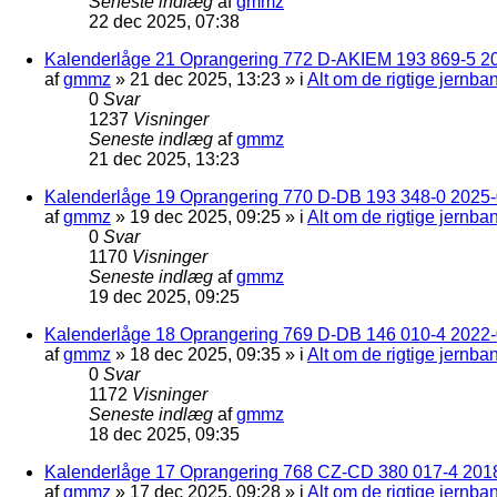
Seneste indlæg
af
gmmz
22 dec 2025, 07:38
Kalenderlåge 21 Oprangering 772 D-AKIEM 193 869-5 2
af
gmmz
»
21 dec 2025, 13:23
» i
Alt om de rigtige jernba
0
Svar
1237
Visninger
Seneste indlæg
af
gmmz
21 dec 2025, 13:23
Kalenderlåge 19 Oprangering 770 D-DB 193 348-0 2025-0
af
gmmz
»
19 dec 2025, 09:25
» i
Alt om de rigtige jernba
0
Svar
1170
Visninger
Seneste indlæg
af
gmmz
19 dec 2025, 09:25
Kalenderlåge 18 Oprangering 769 D-DB 146 010-4 2022
af
gmmz
»
18 dec 2025, 09:35
» i
Alt om de rigtige jernba
0
Svar
1172
Visninger
Seneste indlæg
af
gmmz
18 dec 2025, 09:35
Kalenderlåge 17 Oprangering 768 CZ-CD 380 017-4 201
af
gmmz
»
17 dec 2025, 09:28
» i
Alt om de rigtige jernba