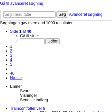
Gå til avanceret søgning
Søg
Avanceret søgning
Søgningen gav mere end 1000 resultater
Side
1
af
40
Gå til side:
1
2
3
4
5
…
40
Næste
Emner
Svar
Visninger
Seneste indlæg
Traincontroller ver 9