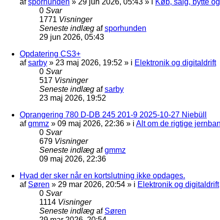
af
sporhunden
»
29 jun 2026, 05:43
» i
Køb, salg, bytte o
0
Svar
1771
Visninger
Seneste indlæg
af
sporhunden
29 jun 2026, 05:43
Opdatering CS3+
af
sarby
»
23 maj 2026, 19:52
» i
Elektronik og digitaldrift
0
Svar
517
Visninger
Seneste indlæg
af
sarby
23 maj 2026, 19:52
Oprangering 780 D-DB 245 201-9 2025-10-27 Niebüll
af
gmmz
»
09 maj 2026, 22:36
» i
Alt om de rigtige jernba
0
Svar
679
Visninger
Seneste indlæg
af
gmmz
09 maj 2026, 22:36
Hvad der sker når en kortslutning ikke opdages.
af
Søren
»
29 mar 2026, 20:54
» i
Elektronik og digitaldrift
0
Svar
1114
Visninger
Seneste indlæg
af
Søren
29 mar 2026, 20:54