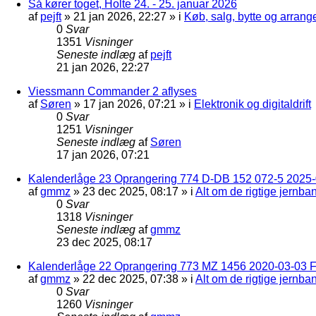
Så kører toget, Holte 24. - 25. januar 2026
af
pejft
»
21 jan 2026, 22:27
» i
Køb, salg, bytte og arran
0
Svar
1351
Visninger
Seneste indlæg
af
pejft
21 jan 2026, 22:27
Viessmann Commander 2 aflyses
af
Søren
»
17 jan 2026, 07:21
» i
Elektronik og digitaldrift
0
Svar
1251
Visninger
Seneste indlæg
af
Søren
17 jan 2026, 07:21
Kalenderlåge 23 Oprangering 774 D-DB 152 072-5 2025-
af
gmmz
»
23 dec 2025, 08:17
» i
Alt om de rigtige jernba
0
Svar
1318
Visninger
Seneste indlæg
af
gmmz
23 dec 2025, 08:17
Kalenderlåge 22 Oprangering 773 MZ 1456 2020-03-03 F
af
gmmz
»
22 dec 2025, 07:38
» i
Alt om de rigtige jernba
0
Svar
1260
Visninger