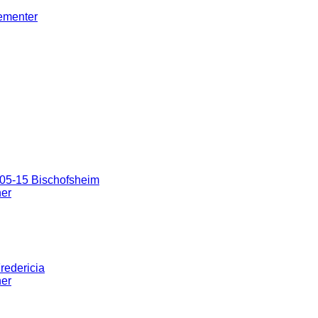
gementer
05-15 Bischofsheim
ner
redericia
ner