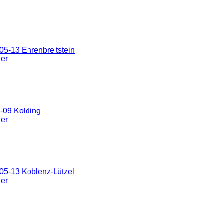
5-13 Ehrenbreitstein
ner
-09 Kolding
ner
05-13 Koblenz-Lützel
ner