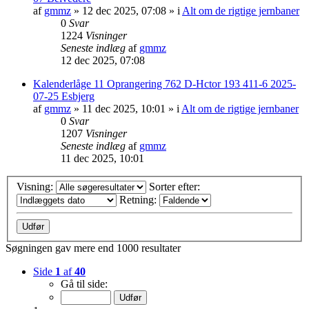
af
gmmz
»
12 dec 2025, 07:08
» i
Alt om de rigtige jernbaner
0
Svar
1224
Visninger
Seneste indlæg
af
gmmz
12 dec 2025, 07:08
Kalenderlåge 11 Oprangering 762 D-Hctor 193 411-6 2025-
07-25 Esbjerg
af
gmmz
»
11 dec 2025, 10:01
» i
Alt om de rigtige jernbaner
0
Svar
1207
Visninger
Seneste indlæg
af
gmmz
11 dec 2025, 10:01
Visning:
Sorter efter:
Retning:
Søgningen gav mere end 1000 resultater
Side
1
af
40
Gå til side: