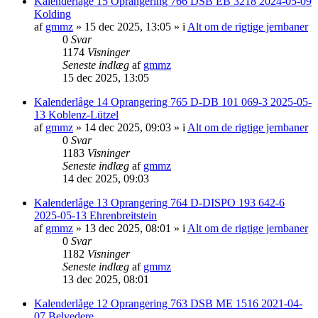
Kalenderlåge 15 Oprangering 766 DSB EB 3218 2024-05-09
Kolding
af
gmmz
»
15 dec 2025, 13:05
» i
Alt om de rigtige jernbaner
0
Svar
1174
Visninger
Seneste indlæg
af
gmmz
15 dec 2025, 13:05
Kalenderlåge 14 Oprangering 765 D-DB 101 069-3 2025-05-
13 Koblenz-Lützel
af
gmmz
»
14 dec 2025, 09:03
» i
Alt om de rigtige jernbaner
0
Svar
1183
Visninger
Seneste indlæg
af
gmmz
14 dec 2025, 09:03
Kalenderlåge 13 Oprangering 764 D-DISPO 193 642-6
2025-05-13 Ehrenbreitstein
af
gmmz
»
13 dec 2025, 08:01
» i
Alt om de rigtige jernbaner
0
Svar
1182
Visninger
Seneste indlæg
af
gmmz
13 dec 2025, 08:01
Kalenderlåge 12 Oprangering 763 DSB ME 1516 2021-04-
07 Belvedere