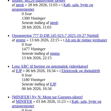
Insider: 46226 malmvogne sælges
af
jørnb
»
28 feb 2026, 11:03
» i
Køb, salg, bytte og
arrangementer
0
Svar
1300
Visninger
Seneste indlæg
af
jørnb
28 feb 2026, 11:03
Oprangering 777 D-DB 245 023-7 2025-10-27 Niebüll
af
gmmz
»
13 feb 2026, 22:15
» i
Alt om de rigtige jernbaner
0
Svar
1477
Visninger
Seneste indlæg
af
gmmz
13 feb 2026, 22:15
Lenz ABC til bremse og automatisk viderekørsel
af
EJP
»
06 feb 2026, 16:34
» i
Elektronik og digitaldrift
0
Svar
1180
Visninger
Seneste indlæg
af
EJP
06 feb 2026, 16:34
[MINIFER] Ny N: Mont sur Guesnes-siloen!
af
MINIFER
»
03 feb 2026, 11:23
» i
Køb, salg, bytte og
arrangementer
0
Svar