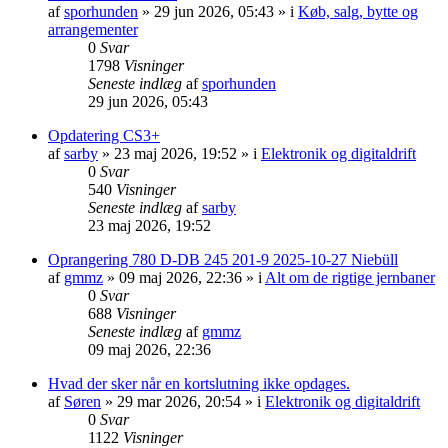
af
sporhunden
»
29 jun 2026, 05:43
» i
Køb, salg, bytte og
arrangementer
0
Svar
1798
Visninger
Seneste indlæg
af
sporhunden
29 jun 2026, 05:43
Opdatering CS3+
af
sarby
»
23 maj 2026, 19:52
» i
Elektronik og digitaldrift
0
Svar
540
Visninger
Seneste indlæg
af
sarby
23 maj 2026, 19:52
Oprangering 780 D-DB 245 201-9 2025-10-27 Niebüll
af
gmmz
»
09 maj 2026, 22:36
» i
Alt om de rigtige jernbaner
0
Svar
688
Visninger
Seneste indlæg
af
gmmz
09 maj 2026, 22:36
Hvad der sker når en kortslutning ikke opdages.
af
Søren
»
29 mar 2026, 20:54
» i
Elektronik og digitaldrift
0
Svar
1122
Visninger