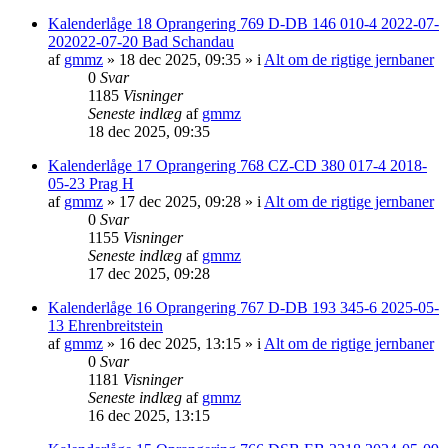
Kalenderlåge 18 Oprangering 769 D-DB 146 010-4 2022-07-
202022-07-20 Bad Schandau
af
gmmz
»
18 dec 2025, 09:35
» i
Alt om de rigtige jernbaner
0
Svar
1185
Visninger
Seneste indlæg
af
gmmz
18 dec 2025, 09:35
Kalenderlåge 17 Oprangering 768 CZ-CD 380 017-4 2018-
05-23 Prag H
af
gmmz
»
17 dec 2025, 09:28
» i
Alt om de rigtige jernbaner
0
Svar
1155
Visninger
Seneste indlæg
af
gmmz
17 dec 2025, 09:28
Kalenderlåge 16 Oprangering 767 D-DB 193 345-6 2025-05-
13 Ehrenbreitstein
af
gmmz
»
16 dec 2025, 13:15
» i
Alt om de rigtige jernbaner
0
Svar
1181
Visninger
Seneste indlæg
af
gmmz
16 dec 2025, 13:15