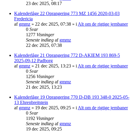
23 dec 2025, 08:17
Kalenderlåge 22 Oprangering 773 MZ 1456 2020-03-03
Fredericia
af
gmmz
»
22 dec 2025, 07:38
» i
Alt om de rigtige jernbaner
0
Svar
1277
Visninger
Seneste indlæg
af
gmmz
22 dec 2025, 07:38
Kalenderlåge 21 Oprangering 772 D-AKIEM 193 869-5
2025-09-12 Padborg
af
gmmz
»
21 dec 2025, 13:23
» i
Alt om de rigtige jernbaner
0
Svar
1256
Visninger
Seneste indlæg
af
gmmz
21 dec 2025, 13:23
Kalenderlåge 19 Oprangering 770 D-DB 193 348-0 2025-05-
13 Ehrenbreitstein
af
gmmz
»
19 dec 2025, 09:25
» i
Alt om de rigtige jernbaner
0
Svar
1192
Visninger
Seneste indlæg
af
gmmz
19 dec 2025, 09:25