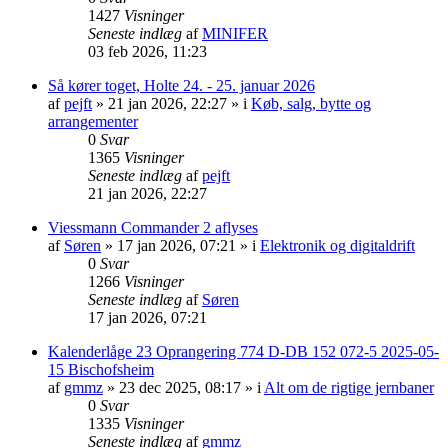
1427
Visninger
Seneste indlæg
af
MINIFER
03 feb 2026, 11:23
Så kører toget, Holte 24. - 25. januar 2026
af
pejft
»
21 jan 2026, 22:27
» i
Køb, salg, bytte og
arrangementer
0
Svar
1365
Visninger
Seneste indlæg
af
pejft
21 jan 2026, 22:27
Viessmann Commander 2 aflyses
af
Søren
»
17 jan 2026, 07:21
» i
Elektronik og digitaldrift
0
Svar
1266
Visninger
Seneste indlæg
af
Søren
17 jan 2026, 07:21
Kalenderlåge 23 Oprangering 774 D-DB 152 072-5 2025-05-
15 Bischofsheim
af
gmmz
»
23 dec 2025, 08:17
» i
Alt om de rigtige jernbaner
0
Svar
1335
Visninger
Seneste indlæg
af
gmmz