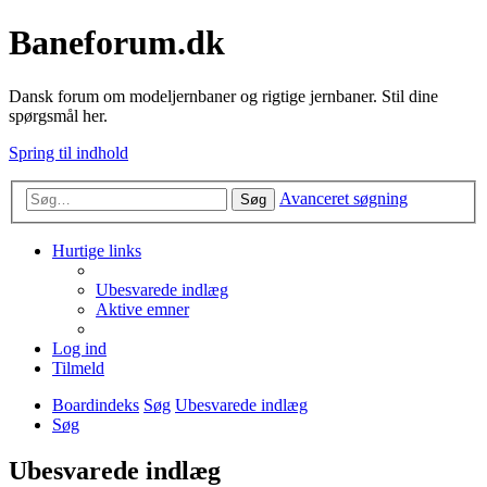
Baneforum.dk
Dansk forum om modeljernbaner og rigtige jernbaner. Stil dine
spørgsmål her.
Spring til indhold
Avanceret søgning
Søg
Hurtige links
Ubesvarede indlæg
Aktive emner
Log ind
Tilmeld
Boardindeks
Søg
Ubesvarede indlæg
Søg
Ubesvarede indlæg