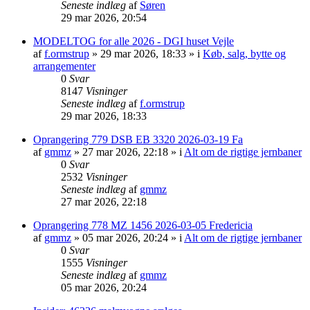
Seneste indlæg
af
Søren
29 mar 2026, 20:54
MODELTOG for alle 2026 - DGI huset Vejle
af
f.ormstrup
»
29 mar 2026, 18:33
» i
Køb, salg, bytte og
arrangementer
0
Svar
8147
Visninger
Seneste indlæg
af
f.ormstrup
29 mar 2026, 18:33
Oprangering 779 DSB EB 3320 2026-03-19 Fa
af
gmmz
»
27 mar 2026, 22:18
» i
Alt om de rigtige jernbaner
0
Svar
2532
Visninger
Seneste indlæg
af
gmmz
27 mar 2026, 22:18
Oprangering 778 MZ 1456 2026-03-05 Fredericia
af
gmmz
»
05 mar 2026, 20:24
» i
Alt om de rigtige jernbaner
0
Svar
1555
Visninger
Seneste indlæg
af
gmmz
05 mar 2026, 20:24