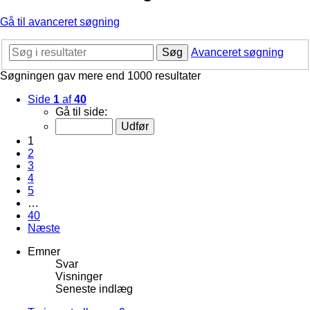
Gå til avanceret søgning
Søg
Avanceret søgning
Søgningen gav mere end 1000 resultater
Side
1
af
40
Gå til side:
1
2
3
4
5
…
40
Næste
Emner
Svar
Visninger
Seneste indlæg