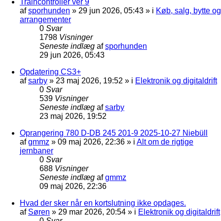
Traincontroller ver 9
af
sporhunden
»
29 jun 2026, 05:43
» i
Køb, salg, bytte og
arrangementer
0
Svar
1798
Visninger
Seneste indlæg
af
sporhunden
29 jun 2026, 05:43
Opdatering CS3+
af
sarby
»
23 maj 2026, 19:52
» i
Elektronik og digitaldrift
0
Svar
539
Visninger
Seneste indlæg
af
sarby
23 maj 2026, 19:52
Oprangering 780 D-DB 245 201-9 2025-10-27 Niebüll
af
gmmz
»
09 maj 2026, 22:36
» i
Alt om de rigtige
jernbaner
0
Svar
688
Visninger
Seneste indlæg
af
gmmz
09 maj 2026, 22:36
Hvad der sker når en kortslutning ikke opdages.
af
Søren
»
29 mar 2026, 20:54
» i
Elektronik og digitaldrift
0
Svar