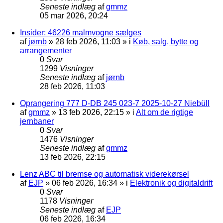
Seneste indlæg
af
gmmz
05 mar 2026, 20:24
Insider: 46226 malmvogne sælges
af
jørnb
»
28 feb 2026, 11:03
» i
Køb, salg, bytte og
arrangementer
0
Svar
1299
Visninger
Seneste indlæg
af
jørnb
28 feb 2026, 11:03
Oprangering 777 D-DB 245 023-7 2025-10-27 Niebüll
af
gmmz
»
13 feb 2026, 22:15
» i
Alt om de rigtige
jernbaner
0
Svar
1476
Visninger
Seneste indlæg
af
gmmz
13 feb 2026, 22:15
Lenz ABC til bremse og automatisk viderekørsel
af
EJP
»
06 feb 2026, 16:34
» i
Elektronik og digitaldrift
0
Svar
1178
Visninger
Seneste indlæg
af
EJP
06 feb 2026, 16:34