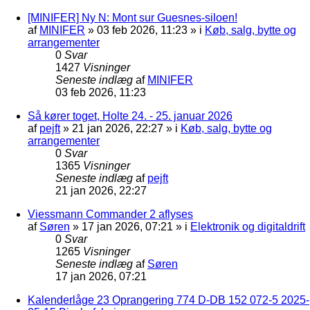
[MINIFER] Ny N: Mont sur Guesnes-siloen!
af
MINIFER
»
03 feb 2026, 11:23
» i
Køb, salg, bytte og
arrangementer
0
Svar
1427
Visninger
Seneste indlæg
af
MINIFER
03 feb 2026, 11:23
Så kører toget, Holte 24. - 25. januar 2026
af
pejft
»
21 jan 2026, 22:27
» i
Køb, salg, bytte og
arrangementer
0
Svar
1365
Visninger
Seneste indlæg
af
pejft
21 jan 2026, 22:27
Viessmann Commander 2 aflyses
af
Søren
»
17 jan 2026, 07:21
» i
Elektronik og digitaldrift
0
Svar
1265
Visninger
Seneste indlæg
af
Søren
17 jan 2026, 07:21
Kalenderlåge 23 Oprangering 774 D-DB 152 072-5 2025-