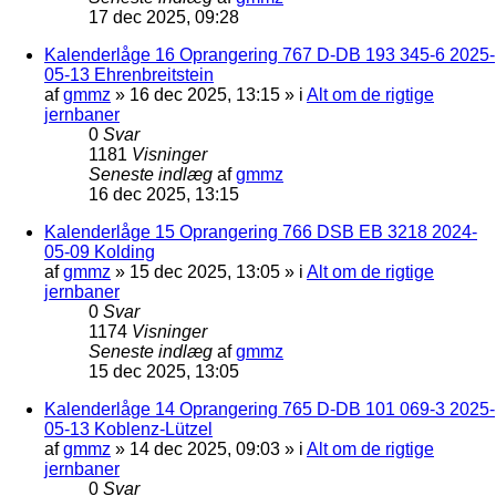
17 dec 2025, 09:28
Kalenderlåge 16 Oprangering 767 D-DB 193 345-6 2025-
05-13 Ehrenbreitstein
af
gmmz
»
16 dec 2025, 13:15
» i
Alt om de rigtige
jernbaner
0
Svar
1181
Visninger
Seneste indlæg
af
gmmz
16 dec 2025, 13:15
Kalenderlåge 15 Oprangering 766 DSB EB 3218 2024-
05-09 Kolding
af
gmmz
»
15 dec 2025, 13:05
» i
Alt om de rigtige
jernbaner
0
Svar
1174
Visninger
Seneste indlæg
af
gmmz
15 dec 2025, 13:05
Kalenderlåge 14 Oprangering 765 D-DB 101 069-3 2025-
05-13 Koblenz-Lützel
af
gmmz
»
14 dec 2025, 09:03
» i
Alt om de rigtige
jernbaner
0
Svar