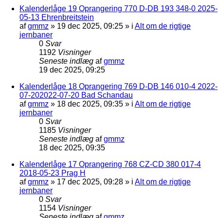
Kalenderlåge 19 Oprangering 770 D-DB 193 348-0 2025-
05-13 Ehrenbreitstein
af
gmmz
»
19 dec 2025, 09:25
» i
Alt om de rigtige
jernbaner
0
Svar
1192
Visninger
Seneste indlæg
af
gmmz
19 dec 2025, 09:25
Kalenderlåge 18 Oprangering 769 D-DB 146 010-4 2022-
07-202022-07-20 Bad Schandau
af
gmmz
»
18 dec 2025, 09:35
» i
Alt om de rigtige
jernbaner
0
Svar
1185
Visninger
Seneste indlæg
af
gmmz
18 dec 2025, 09:35
Kalenderlåge 17 Oprangering 768 CZ-CD 380 017-4
2018-05-23 Prag H
af
gmmz
»
17 dec 2025, 09:28
» i
Alt om de rigtige
jernbaner
0
Svar
1154
Visninger
Seneste indlæg
af
gmmz