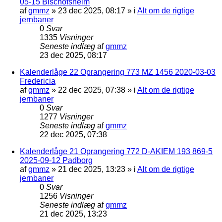
05-15 Bischofsheim
af
gmmz
»
23 dec 2025, 08:17
» i
Alt om de rigtige
jernbaner
0
Svar
1335
Visninger
Seneste indlæg
af
gmmz
23 dec 2025, 08:17
Kalenderlåge 22 Oprangering 773 MZ 1456 2020-03-03
Fredericia
af
gmmz
»
22 dec 2025, 07:38
» i
Alt om de rigtige
jernbaner
0
Svar
1277
Visninger
Seneste indlæg
af
gmmz
22 dec 2025, 07:38
Kalenderlåge 21 Oprangering 772 D-AKIEM 193 869-5
2025-09-12 Padborg
af
gmmz
»
21 dec 2025, 13:23
» i
Alt om de rigtige
jernbaner
0
Svar
1256
Visninger
Seneste indlæg
af
gmmz
21 dec 2025, 13:23