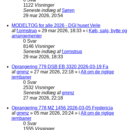
1122
Visninger
Seneste indlæg
af
Søren
29 mar 2026, 20:54
MODELTOG for alle 2026 - DGI huset Vejle
af
f.ormstrup
»
29 mar 2026, 18:33
» i
Køb, salg, bytte og
arrangementer
0
Svar
8146
Visninger
Seneste indlæg
af
f.ormstrup
29 mar 2026, 18:33
Oprangering 779 DSB EB 3320 2026-03-19 Fa
af
gmmz
»
27 mar 2026, 22:18
» i
Alt om de rigtige
jernbaner
0
Svar
2532
Visninger
Seneste indlæg
af
gmmz
27 mar 2026, 22:18
Oprangering 778 MZ 1456 2026-03-05 Fredericia
af
gmmz
»
05 mar 2026, 20:24
» i
Alt om de rigtige
jernbaner
0
Svar
1555
Visninger