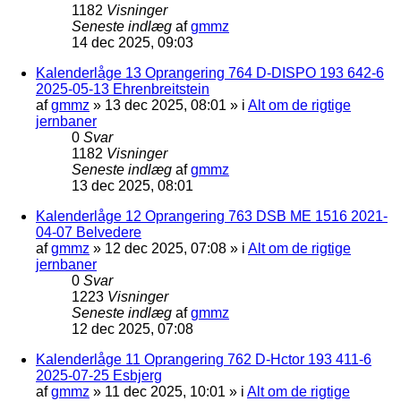
1182
Visninger
Seneste indlæg
af
gmmz
14 dec 2025, 09:03
Kalenderlåge 13 Oprangering 764 D-DISPO 193 642-6
2025-05-13 Ehrenbreitstein
af
gmmz
»
13 dec 2025, 08:01
» i
Alt om de rigtige
jernbaner
0
Svar
1182
Visninger
Seneste indlæg
af
gmmz
13 dec 2025, 08:01
Kalenderlåge 12 Oprangering 763 DSB ME 1516 2021-
04-07 Belvedere
af
gmmz
»
12 dec 2025, 07:08
» i
Alt om de rigtige
jernbaner
0
Svar
1223
Visninger
Seneste indlæg
af
gmmz
12 dec 2025, 07:08
Kalenderlåge 11 Oprangering 762 D-Hctor 193 411-6
2025-07-25 Esbjerg
af
gmmz
»
11 dec 2025, 10:01
» i
Alt om de rigtige