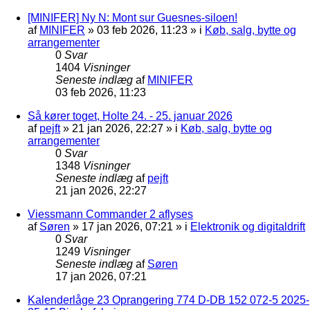
[MINIFER] Ny N: Mont sur Guesnes-siloen!
af
MINIFER
»
03 feb 2026, 11:23
» i
Køb, salg, bytte og
arrangementer
0
Svar
1404
Visninger
Seneste indlæg
af
MINIFER
03 feb 2026, 11:23
Så kører toget, Holte 24. - 25. januar 2026
af
pejft
»
21 jan 2026, 22:27
» i
Køb, salg, bytte og
arrangementer
0
Svar
1348
Visninger
Seneste indlæg
af
pejft
21 jan 2026, 22:27
Viessmann Commander 2 aflyses
af
Søren
»
17 jan 2026, 07:21
» i
Elektronik og digitaldrift
0
Svar
1249
Visninger
Seneste indlæg
af
Søren
17 jan 2026, 07:21
Kalenderlåge 23 Oprangering 774 D-DB 152 072-5 2025-