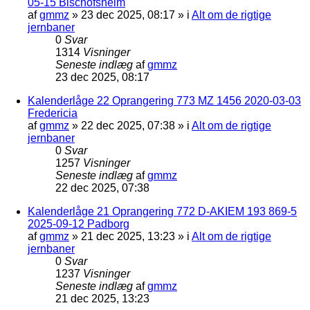
05-15 Bischofsheim
af
gmmz
»
23 dec 2025, 08:17
» i
Alt om de rigtige
jernbaner
0
Svar
1314
Visninger
Seneste indlæg
af
gmmz
23 dec 2025, 08:17
Kalenderlåge 22 Oprangering 773 MZ 1456 2020-03-03
Fredericia
af
gmmz
»
22 dec 2025, 07:38
» i
Alt om de rigtige
jernbaner
0
Svar
1257
Visninger
Seneste indlæg
af
gmmz
22 dec 2025, 07:38
Kalenderlåge 21 Oprangering 772 D-AKIEM 193 869-5
2025-09-12 Padborg
af
gmmz
»
21 dec 2025, 13:23
» i
Alt om de rigtige
jernbaner
0
Svar
1237
Visninger
Seneste indlæg
af
gmmz
21 dec 2025, 13:23