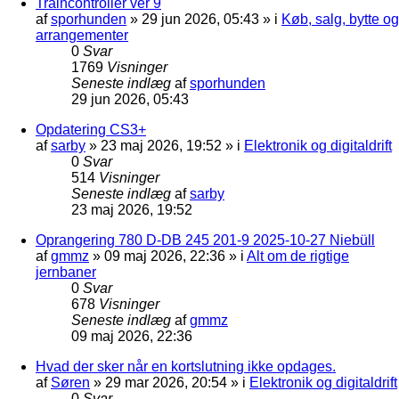
Traincontroller ver 9
af
sporhunden
»
29 jun 2026, 05:43
» i
Køb, salg, bytte og
arrangementer
0
Svar
1769
Visninger
Seneste indlæg
af
sporhunden
29 jun 2026, 05:43
Opdatering CS3+
af
sarby
»
23 maj 2026, 19:52
» i
Elektronik og digitaldrift
0
Svar
514
Visninger
Seneste indlæg
af
sarby
23 maj 2026, 19:52
Oprangering 780 D-DB 245 201-9 2025-10-27 Niebüll
af
gmmz
»
09 maj 2026, 22:36
» i
Alt om de rigtige
jernbaner
0
Svar
678
Visninger
Seneste indlæg
af
gmmz
09 maj 2026, 22:36
Hvad der sker når en kortslutning ikke opdages.
af
Søren
»
29 mar 2026, 20:54
» i
Elektronik og digitaldrift
0
Svar