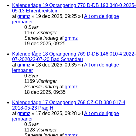
Kalenderlåge 19 Oprangering 770 D-DB 193 348-0 2025-
05-13 Ehrenbreitstein
af
gmmz
»
19 dec 2025, 09:25
» i
Alt om de rigtige
jernbaner
0
Svar
1167
Visninger
Seneste indlæg
af
gmmz
19 dec 2025, 09:25
Kalenderlåge 18 Oprangering 769 D-DB 146 010-4 2022-
07-202022-07-20 Bad Schandau
af
gmmz
»
18 dec 2025, 09:35
» i
Alt om de rigtige
jernbaner
0
Svar
1169
Visninger
Seneste indlæg
af
gmmz
18 dec 2025, 09:35
Kalenderlåge 17 Oprangering 768 CZ-CD 380 017-4
2018-05-23 Prag H
af
gmmz
»
17 dec 2025, 09:28
» i
Alt om de rigtige
jernbaner
0
Svar
1128
Visninger
Seneste indlæg
af
gmmz