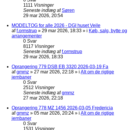
1111
Visninger
Seneste indlæg
af
Søren
29 mar 2026, 20:54
MODELTOG for alle 2026 - DGI huset Vejle
af
f.ormstrup
»
29 mar 2026, 18:33
» i
Køb, salg, bytte og
arrangementer
0
Svar
8117
Visninger
Seneste indlæg
af
f.ormstrup
29 mar 2026, 18:33
Oprangering 779 DSB EB 3320 2026-03-19 Fa
af
gmmz
»
27 mar 2026, 22:18
» i
Alt om de rigtige
jernbaner
0
Svar
2512
Visninger
Seneste indlæg
af
gmmz
27 mar 2026, 22:18
Oprangering 778 MZ 1456 2026-03-05 Fredericia
af
gmmz
»
05 mar 2026, 20:24
» i
Alt om de rigtige
jernbaner
0
Svar
1531
Visninger