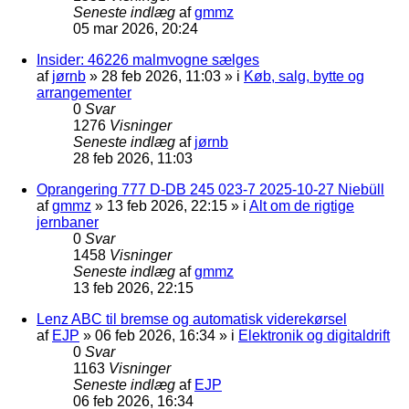
Seneste indlæg
af
gmmz
05 mar 2026, 20:24
Insider: 46226 malmvogne sælges
af
jørnb
»
28 feb 2026, 11:03
» i
Køb, salg, bytte og
arrangementer
0
Svar
1276
Visninger
Seneste indlæg
af
jørnb
28 feb 2026, 11:03
Oprangering 777 D-DB 245 023-7 2025-10-27 Niebüll
af
gmmz
»
13 feb 2026, 22:15
» i
Alt om de rigtige
jernbaner
0
Svar
1458
Visninger
Seneste indlæg
af
gmmz
13 feb 2026, 22:15
Lenz ABC til bremse og automatisk viderekørsel
af
EJP
»
06 feb 2026, 16:34
» i
Elektronik og digitaldrift
0
Svar
1163
Visninger
Seneste indlæg
af
EJP
06 feb 2026, 16:34