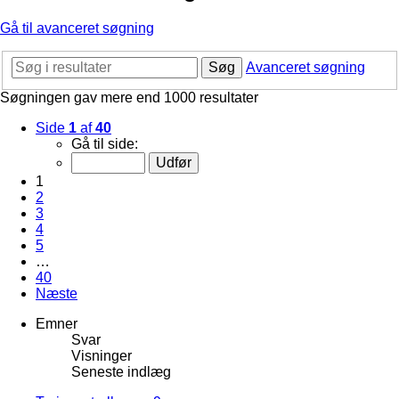
Gå til avanceret søgning
Søg
Avanceret søgning
Søgningen gav mere end 1000 resultater
Side
1
af
40
Gå til side:
1
2
3
4
5
…
40
Næste
Emner
Svar
Visninger
Seneste indlæg