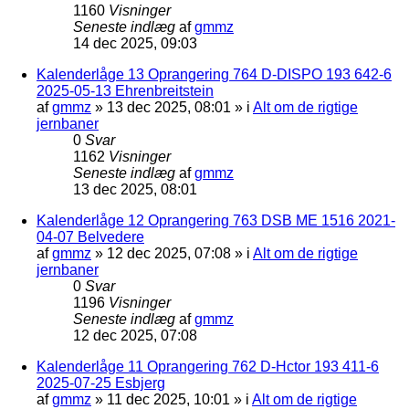
1160
Visninger
Seneste indlæg
af
gmmz
14 dec 2025, 09:03
Kalenderlåge 13 Oprangering 764 D-DISPO 193 642-6
2025-05-13 Ehrenbreitstein
af
gmmz
»
13 dec 2025, 08:01
» i
Alt om de rigtige
jernbaner
0
Svar
1162
Visninger
Seneste indlæg
af
gmmz
13 dec 2025, 08:01
Kalenderlåge 12 Oprangering 763 DSB ME 1516 2021-
04-07 Belvedere
af
gmmz
»
12 dec 2025, 07:08
» i
Alt om de rigtige
jernbaner
0
Svar
1196
Visninger
Seneste indlæg
af
gmmz
12 dec 2025, 07:08
Kalenderlåge 11 Oprangering 762 D-Hctor 193 411-6
2025-07-25 Esbjerg
af
gmmz
»
11 dec 2025, 10:01
» i
Alt om de rigtige