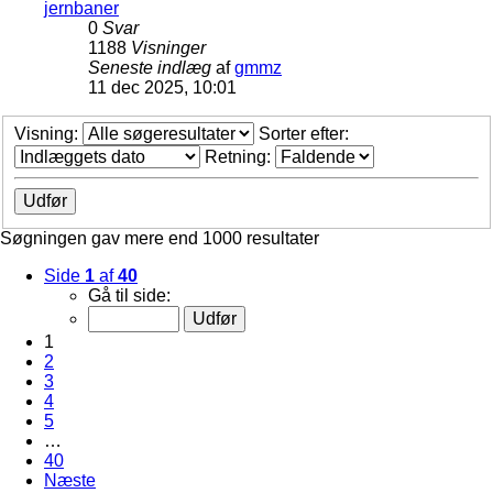
jernbaner
0
Svar
1188
Visninger
Seneste indlæg
af
gmmz
11 dec 2025, 10:01
Visning:
Sorter efter:
Retning:
Søgningen gav mere end 1000 resultater
Side
1
af
40
Gå til side:
1
2
3
4
5
…
40
Næste