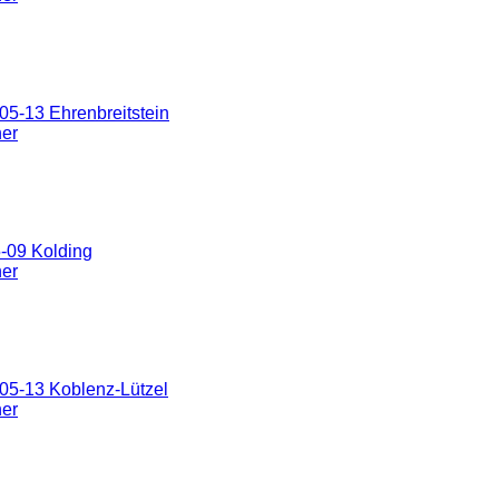
5-13 Ehrenbreitstein
ner
-09 Kolding
ner
05-13 Koblenz-Lützel
ner