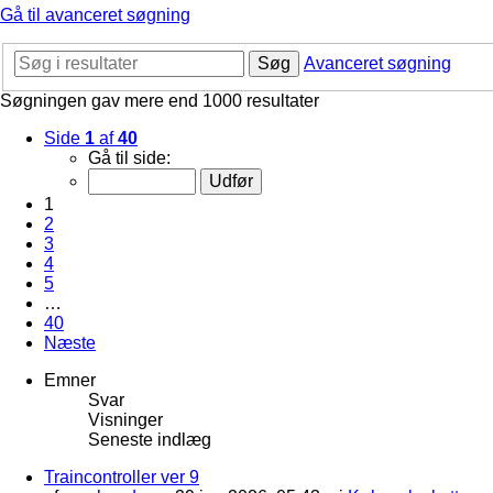
Gå til avanceret søgning
Søg
Avanceret søgning
Søgningen gav mere end 1000 resultater
Side
1
af
40
Gå til side:
1
2
3
4
5
…
40
Næste
Emner
Svar
Visninger
Seneste indlæg
Traincontroller ver 9