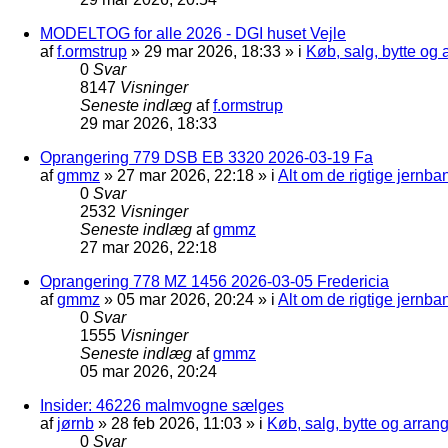
MODELTOG for alle 2026 - DGI huset Vejle
af
f.ormstrup
»
29 mar 2026, 18:33
» i
Køb, salg, bytte og
0
Svar
8147
Visninger
Seneste indlæg
af
f.ormstrup
29 mar 2026, 18:33
Oprangering 779 DSB EB 3320 2026-03-19 Fa
af
gmmz
»
27 mar 2026, 22:18
» i
Alt om de rigtige jernba
0
Svar
2532
Visninger
Seneste indlæg
af
gmmz
27 mar 2026, 22:18
Oprangering 778 MZ 1456 2026-03-05 Fredericia
af
gmmz
»
05 mar 2026, 20:24
» i
Alt om de rigtige jernba
0
Svar
1555
Visninger
Seneste indlæg
af
gmmz
05 mar 2026, 20:24
Insider: 46226 malmvogne sælges
af
jørnb
»
28 feb 2026, 11:03
» i
Køb, salg, bytte og arra
0
Svar