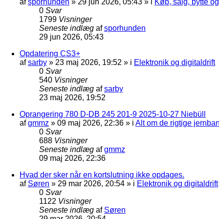
af
sporhunden
»
29 jun 2026, 05:43
» i
Køb, salg, bytte o
0
Svar
1799
Visninger
Seneste indlæg
af
sporhunden
29 jun 2026, 05:43
Opdatering CS3+
af
sarby
»
23 maj 2026, 19:52
» i
Elektronik og digitaldrift
0
Svar
540
Visninger
Seneste indlæg
af
sarby
23 maj 2026, 19:52
Oprangering 780 D-DB 245 201-9 2025-10-27 Niebüll
af
gmmz
»
09 maj 2026, 22:36
» i
Alt om de rigtige jernba
0
Svar
688
Visninger
Seneste indlæg
af
gmmz
09 maj 2026, 22:36
Hvad der sker når en kortslutning ikke opdages.
af
Søren
»
29 mar 2026, 20:54
» i
Elektronik og digitaldrift
0
Svar
1122
Visninger
Seneste indlæg
af
Søren
29 mar 2026, 20:54