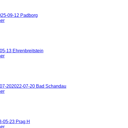
025-09-12 Padborg
ner
5-13 Ehrenbreitstein
ner
-07-202022-07-20 Bad Schandau
ner
8-05-23 Prag H
ner