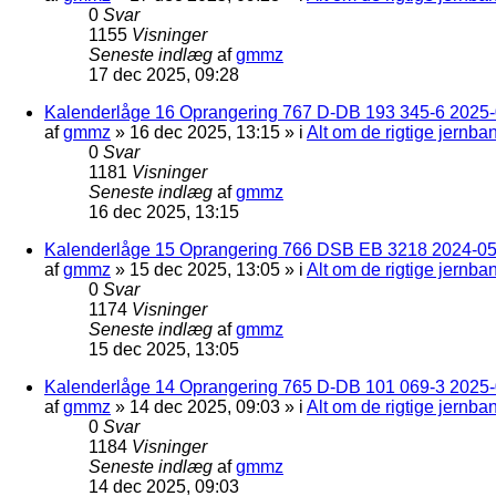
0
Svar
1155
Visninger
Seneste indlæg
af
gmmz
17 dec 2025, 09:28
Kalenderlåge 16 Oprangering 767 D-DB 193 345-6 2025-0
af
gmmz
»
16 dec 2025, 13:15
» i
Alt om de rigtige jernba
0
Svar
1181
Visninger
Seneste indlæg
af
gmmz
16 dec 2025, 13:15
Kalenderlåge 15 Oprangering 766 DSB EB 3218 2024-05
af
gmmz
»
15 dec 2025, 13:05
» i
Alt om de rigtige jernba
0
Svar
1174
Visninger
Seneste indlæg
af
gmmz
15 dec 2025, 13:05
Kalenderlåge 14 Oprangering 765 D-DB 101 069-3 2025-
af
gmmz
»
14 dec 2025, 09:03
» i
Alt om de rigtige jernba
0
Svar
1184
Visninger
Seneste indlæg
af
gmmz
14 dec 2025, 09:03