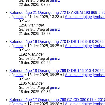
Seneste indlæg
af
gmmz
22 dec 2025, 07:38
Kalenderlåge 21 Oprangering 772 D-AKIEM 193 869-5 2
af
gmmz
»
21 dec 2025, 13:23
» i
Alt om de rigtige jernba
0
Svar
1256
Visninger
Seneste indlæg
af
gmmz
21 dec 2025, 13:23
Kalenderlåge 19 Oprangering 770 D-DB 193 348-0 2025-0
af
gmmz
»
19 dec 2025, 09:25
» i
Alt om de rigtige jernba
0
Svar
1192
Visninger
Seneste indlæg
af
gmmz
19 dec 2025, 09:25
Kalenderlåge 18 Oprangering 769 D-DB 146 010-4 2022
af
gmmz
»
18 dec 2025, 09:35
» i
Alt om de rigtige jernba
0
Svar
1185
Visninger
Seneste indlæg
af
gmmz
18 dec 2025, 09:35
Kalenderlåge 17 Oprangering 768 CZ-CD 380 017-4 201
af
gmmz
»
17 dec 2025, 09:28
» i
Alt om de rigtige jernba