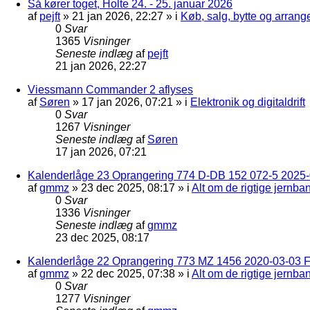
Så kører toget, Holte 24. - 25. januar 2026
af
pejft
»
21 jan 2026, 22:27
» i
Køb, salg, bytte og arran
0
Svar
1365
Visninger
Seneste indlæg
af
pejft
21 jan 2026, 22:27
Viessmann Commander 2 aflyses
af
Søren
»
17 jan 2026, 07:21
» i
Elektronik og digitaldrift
0
Svar
1267
Visninger
Seneste indlæg
af
Søren
17 jan 2026, 07:21
Kalenderlåge 23 Oprangering 774 D-DB 152 072-5 2025-
af
gmmz
»
23 dec 2025, 08:17
» i
Alt om de rigtige jernba
0
Svar
1336
Visninger
Seneste indlæg
af
gmmz
23 dec 2025, 08:17
Kalenderlåge 22 Oprangering 773 MZ 1456 2020-03-03 F
af
gmmz
»
22 dec 2025, 07:38
» i
Alt om de rigtige jernba
0
Svar
1277
Visninger