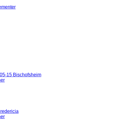
gementer
05-15 Bischofsheim
ner
redericia
ner