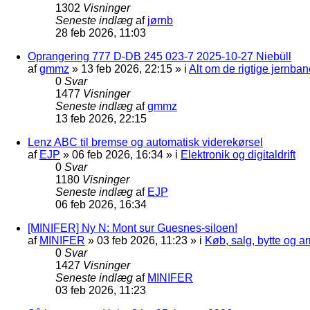
1302
Visninger
Seneste indlæg
af
jørnb
28 feb 2026, 11:03
Oprangering 777 D-DB 245 023-7 2025-10-27 Niebüll
af
gmmz
»
13 feb 2026, 22:15
» i
Alt om de rigtige jernban
0
Svar
1477
Visninger
Seneste indlæg
af
gmmz
13 feb 2026, 22:15
Lenz ABC til bremse og automatisk viderekørsel
af
EJP
»
06 feb 2026, 16:34
» i
Elektronik og digitaldrift
0
Svar
1180
Visninger
Seneste indlæg
af
EJP
06 feb 2026, 16:34
[MINIFER] Ny N: Mont sur Guesnes-siloen!
af
MINIFER
»
03 feb 2026, 11:23
» i
Køb, salg, bytte og 
0
Svar
1427
Visninger
Seneste indlæg
af
MINIFER
03 feb 2026, 11:23