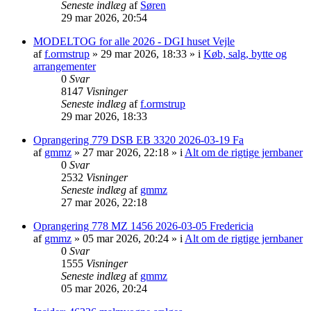
Seneste indlæg
af
Søren
29 mar 2026, 20:54
MODELTOG for alle 2026 - DGI huset Vejle
af
f.ormstrup
»
29 mar 2026, 18:33
» i
Køb, salg, bytte og
arrangementer
0
Svar
8147
Visninger
Seneste indlæg
af
f.ormstrup
29 mar 2026, 18:33
Oprangering 779 DSB EB 3320 2026-03-19 Fa
af
gmmz
»
27 mar 2026, 22:18
» i
Alt om de rigtige jernbaner
0
Svar
2532
Visninger
Seneste indlæg
af
gmmz
27 mar 2026, 22:18
Oprangering 778 MZ 1456 2026-03-05 Fredericia
af
gmmz
»
05 mar 2026, 20:24
» i
Alt om de rigtige jernbaner
0
Svar
1555
Visninger
Seneste indlæg
af
gmmz
05 mar 2026, 20:24