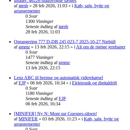
Insider: 46226 malmvogne sælges
af
jørnb
»
28 feb 2026, 11:03
» i
Køb, salg, bytte og
arrangementer
0
Svar
1300
Visninger
Seneste indlæg
af
jørnb
28 feb 2026, 11:03
Oprangering 777 D-DB 245 023-7 2025-10-27 Niebüll
af
gmmz
»
13 feb 2026, 22:15
» i
Alt om de rigtige jernbaner
0
Svar
1477
Visninger
Seneste indlæg
af
gmmz
13 feb 2026, 22:15
Lenz ABC til bremse og automatisk viderekørsel
af
EJP
»
06 feb 2026, 16:34
» i
Elektronik og digitaldrift
0
Svar
1180
Visninger
Seneste indlæg
af
EJP
06 feb 2026, 16:34
[MINIFER] Ny N: Mont sur Guesnes-siloen!
af
MINIFER
»
03 feb 2026, 11:23
» i
Køb, salg, bytte og
arrangementer
0
Svar