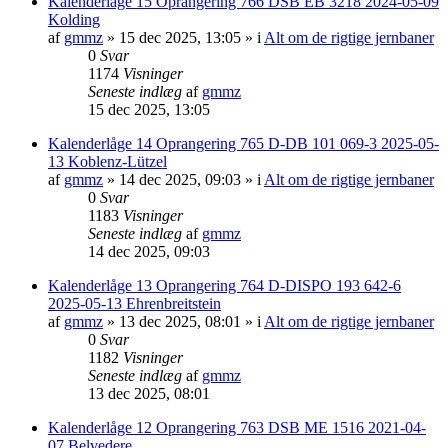
Kalenderlåge 15 Oprangering 766 DSB EB 3218 2024-05-09
Kolding
af
gmmz
»
15 dec 2025, 13:05
» i
Alt om de rigtige jernbaner
0
Svar
1174
Visninger
Seneste indlæg
af
gmmz
15 dec 2025, 13:05
Kalenderlåge 14 Oprangering 765 D-DB 101 069-3 2025-05-
13 Koblenz-Lützel
af
gmmz
»
14 dec 2025, 09:03
» i
Alt om de rigtige jernbaner
0
Svar
1183
Visninger
Seneste indlæg
af
gmmz
14 dec 2025, 09:03
Kalenderlåge 13 Oprangering 764 D-DISPO 193 642-6
2025-05-13 Ehrenbreitstein
af
gmmz
»
13 dec 2025, 08:01
» i
Alt om de rigtige jernbaner
0
Svar
1182
Visninger
Seneste indlæg
af
gmmz
13 dec 2025, 08:01
Kalenderlåge 12 Oprangering 763 DSB ME 1516 2021-04-
07 Belvedere