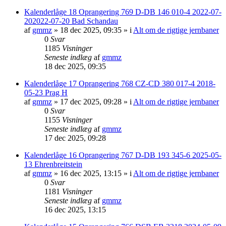
Kalenderlåge 18 Oprangering 769 D-DB 146 010-4 2022-07-
202022-07-20 Bad Schandau
af
gmmz
»
18 dec 2025, 09:35
» i
Alt om de rigtige jernbaner
0
Svar
1185
Visninger
Seneste indlæg
af
gmmz
18 dec 2025, 09:35
Kalenderlåge 17 Oprangering 768 CZ-CD 380 017-4 2018-
05-23 Prag H
af
gmmz
»
17 dec 2025, 09:28
» i
Alt om de rigtige jernbaner
0
Svar
1155
Visninger
Seneste indlæg
af
gmmz
17 dec 2025, 09:28
Kalenderlåge 16 Oprangering 767 D-DB 193 345-6 2025-05-
13 Ehrenbreitstein
af
gmmz
»
16 dec 2025, 13:15
» i
Alt om de rigtige jernbaner
0
Svar
1181
Visninger
Seneste indlæg
af
gmmz
16 dec 2025, 13:15