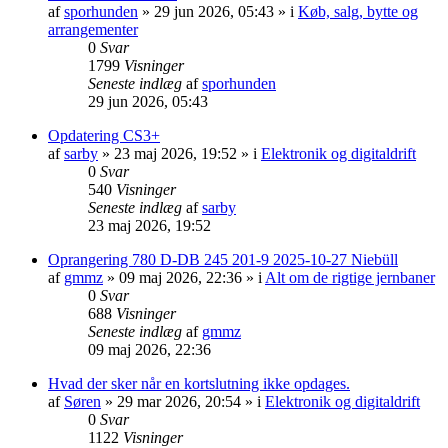
af
sporhunden
»
29 jun 2026, 05:43
» i
Køb, salg, bytte og
arrangementer
0
Svar
1799
Visninger
Seneste indlæg
af
sporhunden
29 jun 2026, 05:43
Opdatering CS3+
af
sarby
»
23 maj 2026, 19:52
» i
Elektronik og digitaldrift
0
Svar
540
Visninger
Seneste indlæg
af
sarby
23 maj 2026, 19:52
Oprangering 780 D-DB 245 201-9 2025-10-27 Niebüll
af
gmmz
»
09 maj 2026, 22:36
» i
Alt om de rigtige jernbaner
0
Svar
688
Visninger
Seneste indlæg
af
gmmz
09 maj 2026, 22:36
Hvad der sker når en kortslutning ikke opdages.
af
Søren
»
29 mar 2026, 20:54
» i
Elektronik og digitaldrift
0
Svar
1122
Visninger