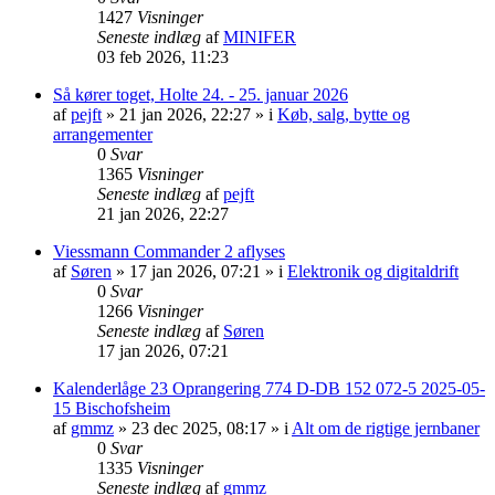
1427
Visninger
Seneste indlæg
af
MINIFER
03 feb 2026, 11:23
Så kører toget, Holte 24. - 25. januar 2026
af
pejft
»
21 jan 2026, 22:27
» i
Køb, salg, bytte og
arrangementer
0
Svar
1365
Visninger
Seneste indlæg
af
pejft
21 jan 2026, 22:27
Viessmann Commander 2 aflyses
af
Søren
»
17 jan 2026, 07:21
» i
Elektronik og digitaldrift
0
Svar
1266
Visninger
Seneste indlæg
af
Søren
17 jan 2026, 07:21
Kalenderlåge 23 Oprangering 774 D-DB 152 072-5 2025-05-
15 Bischofsheim
af
gmmz
»
23 dec 2025, 08:17
» i
Alt om de rigtige jernbaner
0
Svar
1335
Visninger
Seneste indlæg
af
gmmz