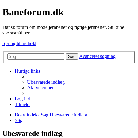
Baneforum.dk
Dansk forum om modeljernbaner og rigtige jernbaner. Stil dine
spørgsmål her.
Spring til indhold
Avanceret søgning
Søg
Hurtige links
Ubesvarede indlæg
Aktive emner
Log ind
Tilmeld
Boardindeks
Søg
Ubesvarede indlæg
Søg
Ubesvarede indlæg