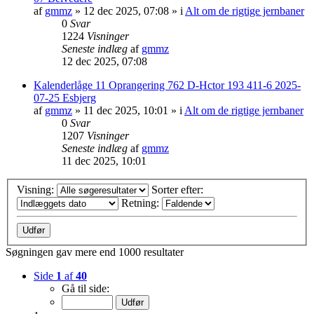
af
gmmz
»
12 dec 2025, 07:08
» i
Alt om de rigtige jernbaner
0
Svar
1224
Visninger
Seneste indlæg
af
gmmz
12 dec 2025, 07:08
Kalenderlåge 11 Oprangering 762 D-Hctor 193 411-6 2025-
07-25 Esbjerg
af
gmmz
»
11 dec 2025, 10:01
» i
Alt om de rigtige jernbaner
0
Svar
1207
Visninger
Seneste indlæg
af
gmmz
11 dec 2025, 10:01
Visning:
Sorter efter:
Retning:
Søgningen gav mere end 1000 resultater
Side
1
af
40
Gå til side: