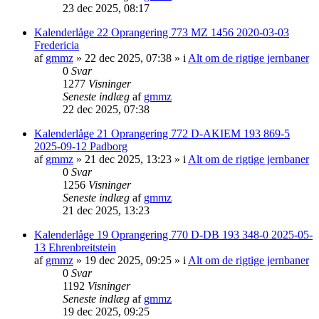
23 dec 2025, 08:17
Kalenderlåge 22 Oprangering 773 MZ 1456 2020-03-03
Fredericia
af
gmmz
»
22 dec 2025, 07:38
» i
Alt om de rigtige jernbaner
0
Svar
1277
Visninger
Seneste indlæg
af
gmmz
22 dec 2025, 07:38
Kalenderlåge 21 Oprangering 772 D-AKIEM 193 869-5
2025-09-12 Padborg
af
gmmz
»
21 dec 2025, 13:23
» i
Alt om de rigtige jernbaner
0
Svar
1256
Visninger
Seneste indlæg
af
gmmz
21 dec 2025, 13:23
Kalenderlåge 19 Oprangering 770 D-DB 193 348-0 2025-05-
13 Ehrenbreitstein
af
gmmz
»
19 dec 2025, 09:25
» i
Alt om de rigtige jernbaner
0
Svar
1192
Visninger
Seneste indlæg
af
gmmz
19 dec 2025, 09:25