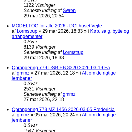
1122
Visninger
Seneste indlæg
af
Søren
29 mar 2026, 20:54
MODELTOG for alle 2026 - DGI huset Vejle
af
f.ormstrup
»
29 mar 2026, 18:33
» i
Køb, salg, bytte og
arrangementer
0
Svar
8139
Visninger
Seneste indlæg
af
f.ormstrup
29 mar 2026, 18:33
Oprangering 779 DSB EB 3320 2026-03-19 Fa
af
gmmz
»
27 mar 2026, 22:18
» i
Alt om de rigtige
jernbaner
0
Svar
2531
Visninger
Seneste indlæg
af
gmmz
27 mar 2026, 22:18
Oprangering 778 MZ 1456 2026-03-05 Fredericia
af
gmmz
»
05 mar 2026, 20:24
» i
Alt om de rigtige
jernbaner
0
Svar
1547
Visninger