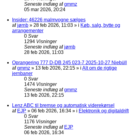
Seneste indlæg
af
gmmz
05 mar 2026, 20:24
Insider: 46226 malmvogne sælges
af
jørnb
»
28 feb 2026, 11:03
» i
Køb, salg, bytte og
arrangementer
0
Svar
1294
Visninger
Seneste indlæg
af
jørnb
28 feb 2026, 11:03
Oprangering 777 D-DB 245 023-7 2025-10-27 Niebüll
af
gmmz
»
13 feb 2026, 22:15
» i
Alt om de rigtige
jernbaner
0
Svar
1474
Visninger
Seneste indlæg
af
gmmz
13 feb 2026, 22:15
Lenz ABC til bremse og automatisk viderekørsel
af
EJP
»
06 feb 2026, 16:34
» i
Elektronik og digitaldrift
0
Svar
1176
Visninger
Seneste indlæg
af
EJP
06 feb 2026, 16:34