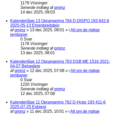
1179
Visninger
Seneste indlæg
af
gmmz
14 dec 2025, 09:03
Kalenderlåge 13 Oprangering 764 D-DISPO 193 642-6
2025-05-13 Ehrenbreitstein
af
gmmz
»
13 dec 2025, 08:01
» i
Alt om de rigtige
jernbaner
0
Svar
1178
Visninger
Seneste indlæg
af
gmmz
13 dec 2025, 08:01
Kalenderlåge 12 Oprangering 763 DSB ME 1516 2021-
04-07 Belvedere
af
gmmz
»
12 dec 2025, 07:08
» i
Alt om de rigtige
jernbaner
0
Svar
1220
Visninger
Seneste indlæg
af
gmmz
12 dec 2025, 07:08
Kalenderlåge 11 Oprangering 762 D-Hctor 193 411-6
2025-07-25 Esbjerg
af
gmmz
»
11 dec 2025, 10:01
» i
Alt om de rigtige