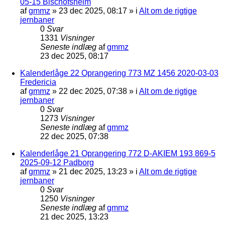
05-15 Bischofsheim
af
gmmz
»
23 dec 2025, 08:17
» i
Alt om de rigtige
jernbaner
0
Svar
1331
Visninger
Seneste indlæg
af
gmmz
23 dec 2025, 08:17
Kalenderlåge 22 Oprangering 773 MZ 1456 2020-03-03
Fredericia
af
gmmz
»
22 dec 2025, 07:38
» i
Alt om de rigtige
jernbaner
0
Svar
1273
Visninger
Seneste indlæg
af
gmmz
22 dec 2025, 07:38
Kalenderlåge 21 Oprangering 772 D-AKIEM 193 869-5
2025-09-12 Padborg
af
gmmz
»
21 dec 2025, 13:23
» i
Alt om de rigtige
jernbaner
0
Svar
1250
Visninger
Seneste indlæg
af
gmmz
21 dec 2025, 13:23