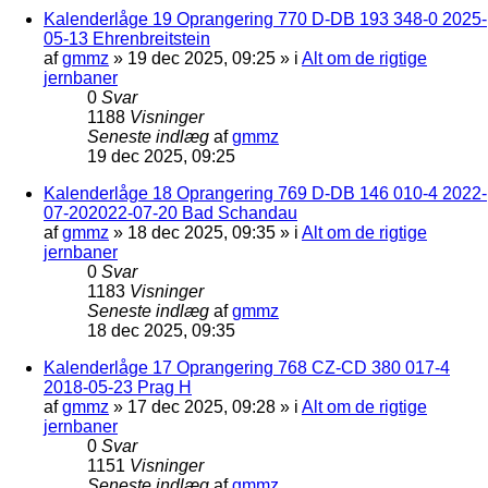
Kalenderlåge 19 Oprangering 770 D-DB 193 348-0 2025-
05-13 Ehrenbreitstein
af
gmmz
»
19 dec 2025, 09:25
» i
Alt om de rigtige
jernbaner
0
Svar
1188
Visninger
Seneste indlæg
af
gmmz
19 dec 2025, 09:25
Kalenderlåge 18 Oprangering 769 D-DB 146 010-4 2022-
07-202022-07-20 Bad Schandau
af
gmmz
»
18 dec 2025, 09:35
» i
Alt om de rigtige
jernbaner
0
Svar
1183
Visninger
Seneste indlæg
af
gmmz
18 dec 2025, 09:35
Kalenderlåge 17 Oprangering 768 CZ-CD 380 017-4
2018-05-23 Prag H
af
gmmz
»
17 dec 2025, 09:28
» i
Alt om de rigtige
jernbaner
0
Svar
1151
Visninger
Seneste indlæg
af
gmmz