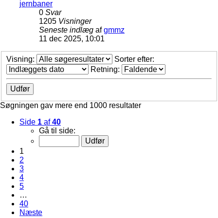
jernbaner
0
Svar
1205
Visninger
Seneste indlæg
af
gmmz
11 dec 2025, 10:01
Visning:
Sorter efter:
Retning:
Søgningen gav mere end 1000 resultater
Side
1
af
40
Gå til side:
1
2
3
4
5
…
40
Næste