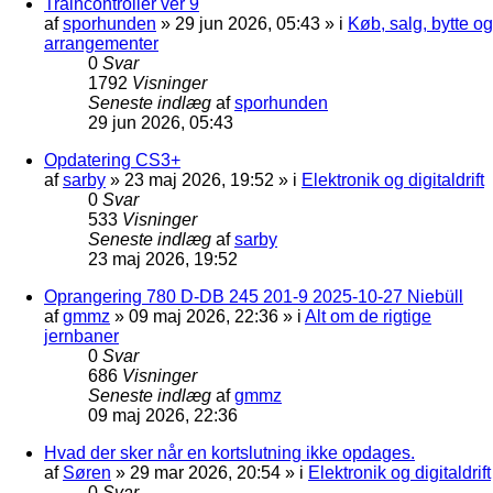
Traincontroller ver 9
af
sporhunden
»
29 jun 2026, 05:43
» i
Køb, salg, bytte og
arrangementer
0
Svar
1792
Visninger
Seneste indlæg
af
sporhunden
29 jun 2026, 05:43
Opdatering CS3+
af
sarby
»
23 maj 2026, 19:52
» i
Elektronik og digitaldrift
0
Svar
533
Visninger
Seneste indlæg
af
sarby
23 maj 2026, 19:52
Oprangering 780 D-DB 245 201-9 2025-10-27 Niebüll
af
gmmz
»
09 maj 2026, 22:36
» i
Alt om de rigtige
jernbaner
0
Svar
686
Visninger
Seneste indlæg
af
gmmz
09 maj 2026, 22:36
Hvad der sker når en kortslutning ikke opdages.
af
Søren
»
29 mar 2026, 20:54
» i
Elektronik og digitaldrift
0
Svar