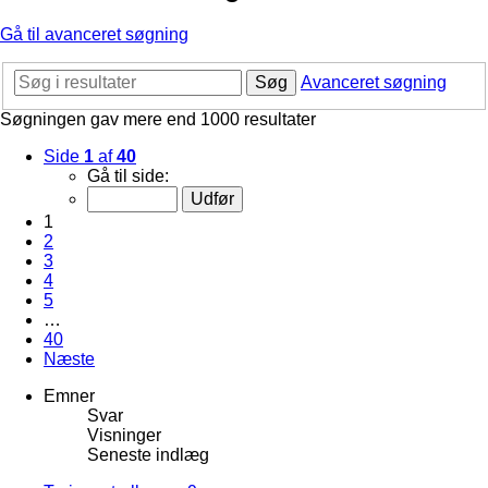
Gå til avanceret søgning
Søg
Avanceret søgning
Søgningen gav mere end 1000 resultater
Side
1
af
40
Gå til side:
1
2
3
4
5
…
40
Næste
Emner
Svar
Visninger
Seneste indlæg