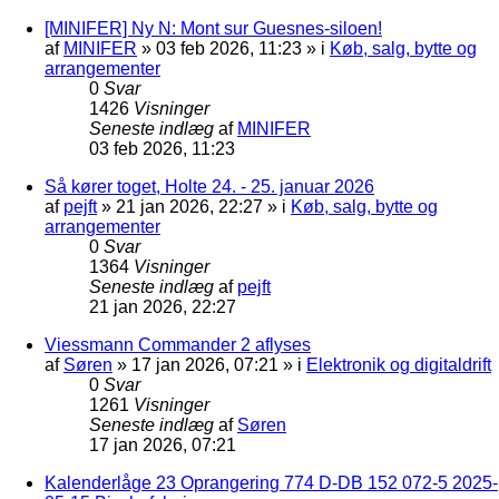
[MINIFER] Ny N: Mont sur Guesnes-siloen!
af
MINIFER
»
03 feb 2026, 11:23
» i
Køb, salg, bytte og
arrangementer
0
Svar
1426
Visninger
Seneste indlæg
af
MINIFER
03 feb 2026, 11:23
Så kører toget, Holte 24. - 25. januar 2026
af
pejft
»
21 jan 2026, 22:27
» i
Køb, salg, bytte og
arrangementer
0
Svar
1364
Visninger
Seneste indlæg
af
pejft
21 jan 2026, 22:27
Viessmann Commander 2 aflyses
af
Søren
»
17 jan 2026, 07:21
» i
Elektronik og digitaldrift
0
Svar
1261
Visninger
Seneste indlæg
af
Søren
17 jan 2026, 07:21
Kalenderlåge 23 Oprangering 774 D-DB 152 072-5 2025-