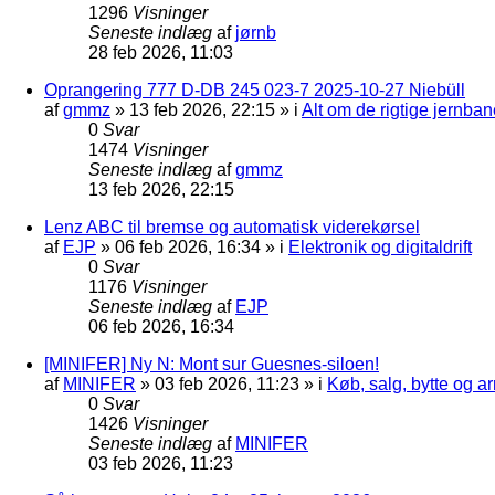
1296
Visninger
Seneste indlæg
af
jørnb
28 feb 2026, 11:03
Oprangering 777 D-DB 245 023-7 2025-10-27 Niebüll
af
gmmz
»
13 feb 2026, 22:15
» i
Alt om de rigtige jernban
0
Svar
1474
Visninger
Seneste indlæg
af
gmmz
13 feb 2026, 22:15
Lenz ABC til bremse og automatisk viderekørsel
af
EJP
»
06 feb 2026, 16:34
» i
Elektronik og digitaldrift
0
Svar
1176
Visninger
Seneste indlæg
af
EJP
06 feb 2026, 16:34
[MINIFER] Ny N: Mont sur Guesnes-siloen!
af
MINIFER
»
03 feb 2026, 11:23
» i
Køb, salg, bytte og 
0
Svar
1426
Visninger
Seneste indlæg
af
MINIFER
03 feb 2026, 11:23