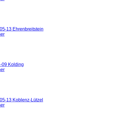
5-13 Ehrenbreitstein
ner
-09 Kolding
ner
05-13 Koblenz-Lützel
ner