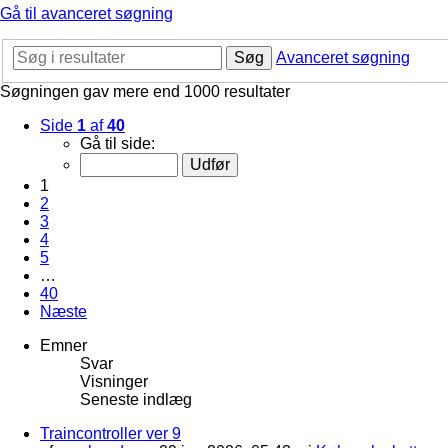
Gå til avanceret søgning
Søg
Avanceret søgning
Søgningen gav mere end 1000 resultater
Side
1
af
40
Gå til side:
1
2
3
4
5
…
40
Næste
Emner
Svar
Visninger
Seneste indlæg
Traincontroller ver 9