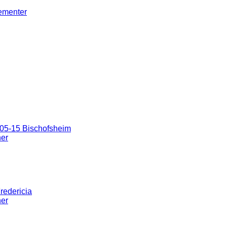
gementer
05-15 Bischofsheim
ner
redericia
ner