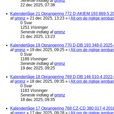
Seneste indlæg
af
gmmz
22 dec 2025, 07:38
Kalenderlåge 21 Oprangering 772 D-AKIEM 193 869-5 2
af
gmmz
»
21 dec 2025, 13:23
» i
Alt om de rigtige jernba
0
Svar
1251
Visninger
Seneste indlæg
af
gmmz
21 dec 2025, 13:23
Kalenderlåge 19 Oprangering 770 D-DB 193 348-0 2025-0
af
gmmz
»
19 dec 2025, 09:25
» i
Alt om de rigtige jernba
0
Svar
1189
Visninger
Seneste indlæg
af
gmmz
19 dec 2025, 09:25
Kalenderlåge 18 Oprangering 769 D-DB 146 010-4 2022
af
gmmz
»
18 dec 2025, 09:35
» i
Alt om de rigtige jernba
0
Svar
1183
Visninger
Seneste indlæg
af
gmmz
18 dec 2025, 09:35
Kalenderlåge 17 Oprangering 768 CZ-CD 380 017-4 201
af
gmmz
»
17 dec 2025, 09:28
» i
Alt om de rigtige jernba