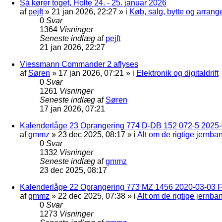
Så kører toget, Holte 24. - 25. januar 2026
af
pejft
»
21 jan 2026, 22:27
» i
Køb, salg, bytte og arran
0
Svar
1364
Visninger
Seneste indlæg
af
pejft
21 jan 2026, 22:27
Viessmann Commander 2 aflyses
af
Søren
»
17 jan 2026, 07:21
» i
Elektronik og digitaldrift
0
Svar
1261
Visninger
Seneste indlæg
af
Søren
17 jan 2026, 07:21
Kalenderlåge 23 Oprangering 774 D-DB 152 072-5 2025-
af
gmmz
»
23 dec 2025, 08:17
» i
Alt om de rigtige jernba
0
Svar
1332
Visninger
Seneste indlæg
af
gmmz
23 dec 2025, 08:17
Kalenderlåge 22 Oprangering 773 MZ 1456 2020-03-03 F
af
gmmz
»
22 dec 2025, 07:38
» i
Alt om de rigtige jernba
0
Svar
1273
Visninger