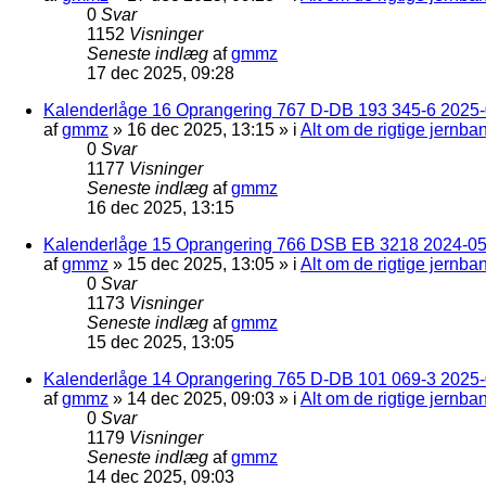
0
Svar
1152
Visninger
Seneste indlæg
af
gmmz
17 dec 2025, 09:28
Kalenderlåge 16 Oprangering 767 D-DB 193 345-6 2025-0
af
gmmz
»
16 dec 2025, 13:15
» i
Alt om de rigtige jernba
0
Svar
1177
Visninger
Seneste indlæg
af
gmmz
16 dec 2025, 13:15
Kalenderlåge 15 Oprangering 766 DSB EB 3218 2024-05
af
gmmz
»
15 dec 2025, 13:05
» i
Alt om de rigtige jernba
0
Svar
1173
Visninger
Seneste indlæg
af
gmmz
15 dec 2025, 13:05
Kalenderlåge 14 Oprangering 765 D-DB 101 069-3 2025-
af
gmmz
»
14 dec 2025, 09:03
» i
Alt om de rigtige jernba
0
Svar
1179
Visninger
Seneste indlæg
af
gmmz
14 dec 2025, 09:03