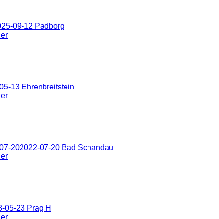
025-09-12 Padborg
ner
5-13 Ehrenbreitstein
ner
-07-202022-07-20 Bad Schandau
ner
8-05-23 Prag H
ner