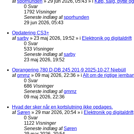
af
sporhunden
»
29 jun 2026, 05:43
» i
Køb, salg, bytte o
0
Svar
1792
Visninger
Seneste indlæg
af
sporhunden
29 jun 2026, 05:43
Opdatering CS3+
af
sarby
»
23 maj 2026, 19:52
» i
Elektronik og digitaldrift
0
Svar
533
Visninger
Seneste indlæg
af
sarby
23 maj 2026, 19:52
Oprangering 780 D-DB 245 201-9 2025-10-27 Niebüll
af
gmmz
»
09 maj 2026, 22:36
» i
Alt om de rigtige jernba
0
Svar
686
Visninger
Seneste indlæg
af
gmmz
09 maj 2026, 22:36
Hvad der sker når en kortslutning ikke opdages.
af
Søren
»
29 mar 2026, 20:54
» i
Elektronik og digitaldrift
0
Svar
1122
Visninger
Seneste indlæg
af
Søren
29 mar 2026, 20:54