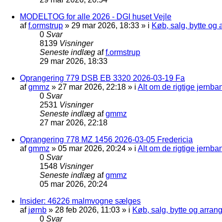
MODELTOG for alle 2026 - DGI huset Vejle
af
f.ormstrup
»
29 mar 2026, 18:33
» i
Køb, salg, bytte og
0
Svar
8139
Visninger
Seneste indlæg
af
f.ormstrup
29 mar 2026, 18:33
Oprangering 779 DSB EB 3320 2026-03-19 Fa
af
gmmz
»
27 mar 2026, 22:18
» i
Alt om de rigtige jernba
0
Svar
2531
Visninger
Seneste indlæg
af
gmmz
27 mar 2026, 22:18
Oprangering 778 MZ 1456 2026-03-05 Fredericia
af
gmmz
»
05 mar 2026, 20:24
» i
Alt om de rigtige jernba
0
Svar
1548
Visninger
Seneste indlæg
af
gmmz
05 mar 2026, 20:24
Insider: 46226 malmvogne sælges
af
jørnb
»
28 feb 2026, 11:03
» i
Køb, salg, bytte og arra
0
Svar