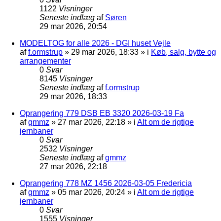
1122
Visninger
Seneste indlæg
af
Søren
29 mar 2026, 20:54
MODELTOG for alle 2026 - DGI huset Vejle
af
f.ormstrup
»
29 mar 2026, 18:33
» i
Køb, salg, bytte og
arrangementer
0
Svar
8145
Visninger
Seneste indlæg
af
f.ormstrup
29 mar 2026, 18:33
Oprangering 779 DSB EB 3320 2026-03-19 Fa
af
gmmz
»
27 mar 2026, 22:18
» i
Alt om de rigtige
jernbaner
0
Svar
2532
Visninger
Seneste indlæg
af
gmmz
27 mar 2026, 22:18
Oprangering 778 MZ 1456 2026-03-05 Fredericia
af
gmmz
»
05 mar 2026, 20:24
» i
Alt om de rigtige
jernbaner
0
Svar
1555
Visninger