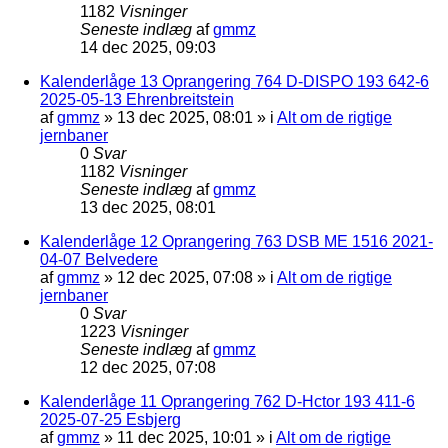
1182
Visninger
Seneste indlæg
af
gmmz
14 dec 2025, 09:03
Kalenderlåge 13 Oprangering 764 D-DISPO 193 642-6
2025-05-13 Ehrenbreitstein
af
gmmz
»
13 dec 2025, 08:01
» i
Alt om de rigtige
jernbaner
0
Svar
1182
Visninger
Seneste indlæg
af
gmmz
13 dec 2025, 08:01
Kalenderlåge 12 Oprangering 763 DSB ME 1516 2021-
04-07 Belvedere
af
gmmz
»
12 dec 2025, 07:08
» i
Alt om de rigtige
jernbaner
0
Svar
1223
Visninger
Seneste indlæg
af
gmmz
12 dec 2025, 07:08
Kalenderlåge 11 Oprangering 762 D-Hctor 193 411-6
2025-07-25 Esbjerg
af
gmmz
»
11 dec 2025, 10:01
» i
Alt om de rigtige