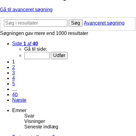
Gå til avanceret søgning
Søg
Avanceret søgning
Søgningen gav mere end 1000 resultater
Side
1
af
40
Gå til side:
1
2
3
4
5
…
40
Næste
Emner
Svar
Visninger
Seneste indlæg