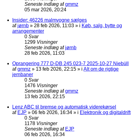
Seneste indlæg
af
gmmz
05 mar 2026, 20:24
Insider: 46226 malmvogne sælges
af
jørnb
»
28 feb 2026, 11:03
» i
Køb, salg, bytte og
arrangementer
0
Svar
1299
Visninger
Seneste indlæg
af
jørnb
28 feb 2026, 11:03
Oprangering 777 D-DB 245 023-7 2025-10-27 Niebüll
af
gmmz
»
13 feb 2026, 22:15
» i
Alt om de rigtige
jernbaner
0
Svar
1476
Visninger
Seneste indlæg
af
gmmz
13 feb 2026, 22:15
Lenz ABC til bremse og automatisk viderekørsel
af
EJP
»
06 feb 2026, 16:34
» i
Elektronik og digitaldrift
0
Svar
1178
Visninger
Seneste indlæg
af
EJP
06 feb 2026, 16:34