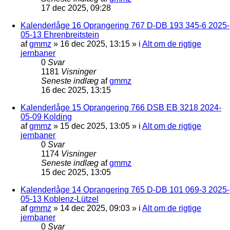
17 dec 2025, 09:28
Kalenderlåge 16 Oprangering 767 D-DB 193 345-6 2025-
05-13 Ehrenbreitstein
af
gmmz
»
16 dec 2025, 13:15
» i
Alt om de rigtige
jernbaner
0
Svar
1181
Visninger
Seneste indlæg
af
gmmz
16 dec 2025, 13:15
Kalenderlåge 15 Oprangering 766 DSB EB 3218 2024-
05-09 Kolding
af
gmmz
»
15 dec 2025, 13:05
» i
Alt om de rigtige
jernbaner
0
Svar
1174
Visninger
Seneste indlæg
af
gmmz
15 dec 2025, 13:05
Kalenderlåge 14 Oprangering 765 D-DB 101 069-3 2025-
05-13 Koblenz-Lützel
af
gmmz
»
14 dec 2025, 09:03
» i
Alt om de rigtige
jernbaner
0
Svar