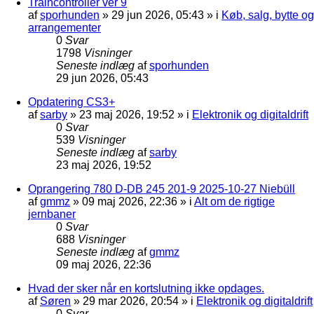
Traincontroller ver 9
af
sporhunden
»
29 jun 2026, 05:43
» i
Køb, salg, bytte og
arrangementer
0
Svar
1798
Visninger
Seneste indlæg
af
sporhunden
29 jun 2026, 05:43
Opdatering CS3+
af
sarby
»
23 maj 2026, 19:52
» i
Elektronik og digitaldrift
0
Svar
539
Visninger
Seneste indlæg
af
sarby
23 maj 2026, 19:52
Oprangering 780 D-DB 245 201-9 2025-10-27 Niebüll
af
gmmz
»
09 maj 2026, 22:36
» i
Alt om de rigtige
jernbaner
0
Svar
688
Visninger
Seneste indlæg
af
gmmz
09 maj 2026, 22:36
Hvad der sker når en kortslutning ikke opdages.
af
Søren
»
29 mar 2026, 20:54
» i
Elektronik og digitaldrift
0
Svar