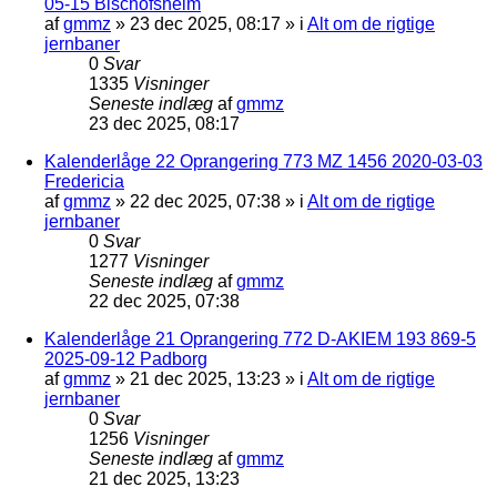
05-15 Bischofsheim
af
gmmz
»
23 dec 2025, 08:17
» i
Alt om de rigtige
jernbaner
0
Svar
1335
Visninger
Seneste indlæg
af
gmmz
23 dec 2025, 08:17
Kalenderlåge 22 Oprangering 773 MZ 1456 2020-03-03
Fredericia
af
gmmz
»
22 dec 2025, 07:38
» i
Alt om de rigtige
jernbaner
0
Svar
1277
Visninger
Seneste indlæg
af
gmmz
22 dec 2025, 07:38
Kalenderlåge 21 Oprangering 772 D-AKIEM 193 869-5
2025-09-12 Padborg
af
gmmz
»
21 dec 2025, 13:23
» i
Alt om de rigtige
jernbaner
0
Svar
1256
Visninger
Seneste indlæg
af
gmmz
21 dec 2025, 13:23