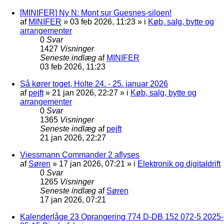
[MINIFER] Ny N: Mont sur Guesnes-siloen!
af
MINIFER
»
03 feb 2026, 11:23
» i
Køb, salg, bytte og
arrangementer
0
Svar
1427
Visninger
Seneste indlæg
af
MINIFER
03 feb 2026, 11:23
Så kører toget, Holte 24. - 25. januar 2026
af
pejft
»
21 jan 2026, 22:27
» i
Køb, salg, bytte og
arrangementer
0
Svar
1365
Visninger
Seneste indlæg
af
pejft
21 jan 2026, 22:27
Viessmann Commander 2 aflyses
af
Søren
»
17 jan 2026, 07:21
» i
Elektronik og digitaldrift
0
Svar
1265
Visninger
Seneste indlæg
af
Søren
17 jan 2026, 07:21
Kalenderlåge 23 Oprangering 774 D-DB 152 072-5 2025-