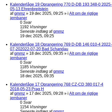
Kalenderlåge 19 Oprangering 770 D-DB 193 348-0 2025-
05-13 Ehrenbreitstein
af
gmmz
»
19 dec 2025, 09:25
» i
Alt om de rigtige
jernbaner
0
Svar
1192
Visninger
Seneste indlæg
af
gmmz
19 dec 2025, 09:25
Kalenderlåge 18 Oprangering 769 D-DB 146 010-4 2022-
07-202022-07-20 Bad Schandau
af
gmmz
»
18 dec 2025, 09:35
» i
Alt om de rigtige
jernbaner
0
Svar
1185
Visninger
Seneste indlæg
af
gmmz
18 dec 2025, 09:35
Kalenderlåge 17 Oprangering 768 CZ-CD 380 017-4
2018-05-23 Prag H
af
gmmz
»
17 dec 2025, 09:28
» i
Alt om de rigtige
jernbaner
0
Svar
1154
Visninger
Seneste indlæg
af
gmmz