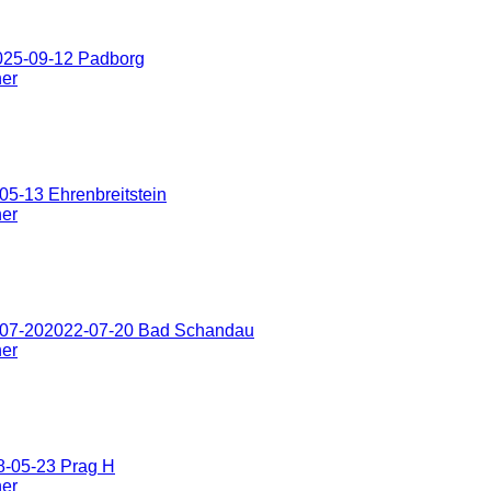
025-09-12 Padborg
ner
5-13 Ehrenbreitstein
ner
-07-202022-07-20 Bad Schandau
ner
8-05-23 Prag H
ner