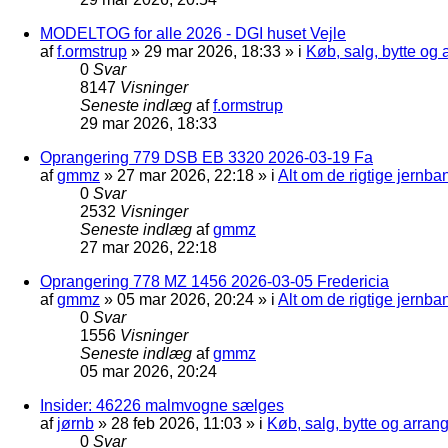
MODELTOG for alle 2026 - DGI huset Vejle
af
f.ormstrup
»
29 mar 2026, 18:33
» i
Køb, salg, bytte og
0
Svar
8147
Visninger
Seneste indlæg
af
f.ormstrup
29 mar 2026, 18:33
Oprangering 779 DSB EB 3320 2026-03-19 Fa
af
gmmz
»
27 mar 2026, 22:18
» i
Alt om de rigtige jernba
0
Svar
2532
Visninger
Seneste indlæg
af
gmmz
27 mar 2026, 22:18
Oprangering 778 MZ 1456 2026-03-05 Fredericia
af
gmmz
»
05 mar 2026, 20:24
» i
Alt om de rigtige jernba
0
Svar
1556
Visninger
Seneste indlæg
af
gmmz
05 mar 2026, 20:24
Insider: 46226 malmvogne sælges
af
jørnb
»
28 feb 2026, 11:03
» i
Køb, salg, bytte og arra
0
Svar