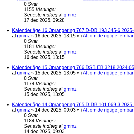
0
Svar
1155
Visninger
Seneste indlæg
af
gmmz
17 dec 2025, 09:28
Kalenderlåge 16 Oprangering 767 D-DB 193 345-6 2025-0
af
gmmz
»
16 dec 2025, 13:15
» i
Alt om de rigtige jernba
0
Svar
1181
Visninger
Seneste indlæg
af
gmmz
16 dec 2025, 13:15
Kalenderlåge 15 Oprangering 766 DSB EB 3218 2024-05
af
gmmz
»
15 dec 2025, 13:05
» i
Alt om de rigtige jernba
0
Svar
1174
Visninger
Seneste indlæg
af
gmmz
15 dec 2025, 13:05
Kalenderlåge 14 Oprangering 765 D-DB 101 069-3 2025-
af
gmmz
»
14 dec 2025, 09:03
» i
Alt om de rigtige jernba
0
Svar
1184
Visninger
Seneste indlæg
af
gmmz
14 dec 2025, 09:03