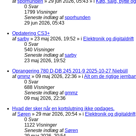
af
sporhunden
»
29 jun 2026, 05:43
» i
Køb, salg, bytte o
0
Svar
1799
Visninger
Seneste indlæg
af
sporhunden
29 jun 2026, 05:43
Opdatering CS3+
af
sarby
»
23 maj 2026, 19:52
» i
Elektronik og digitaldrift
0
Svar
540
Visninger
Seneste indlæg
af
sarby
23 maj 2026, 19:52
Oprangering 780 D-DB 245 201-9 2025-10-27 Niebüll
af
gmmz
»
09 maj 2026, 22:36
» i
Alt om de rigtige jernba
0
Svar
688
Visninger
Seneste indlæg
af
gmmz
09 maj 2026, 22:36
Hvad der sker når en kortslutning ikke opdages.
af
Søren
»
29 mar 2026, 20:54
» i
Elektronik og digitaldrift
0
Svar
1122
Visninger
Seneste indlæg
af
Søren
29 mar 2026, 20:54