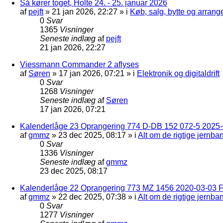
Så kører toget, Holte 24. - 25. januar 2026
af
pejft
»
21 jan 2026, 22:27
» i
Køb, salg, bytte og arran
0
Svar
1365
Visninger
Seneste indlæg
af
pejft
21 jan 2026, 22:27
Viessmann Commander 2 aflyses
af
Søren
»
17 jan 2026, 07:21
» i
Elektronik og digitaldrift
0
Svar
1268
Visninger
Seneste indlæg
af
Søren
17 jan 2026, 07:21
Kalenderlåge 23 Oprangering 774 D-DB 152 072-5 2025-
af
gmmz
»
23 dec 2025, 08:17
» i
Alt om de rigtige jernba
0
Svar
1336
Visninger
Seneste indlæg
af
gmmz
23 dec 2025, 08:17
Kalenderlåge 22 Oprangering 773 MZ 1456 2020-03-03 F
af
gmmz
»
22 dec 2025, 07:38
» i
Alt om de rigtige jernba
0
Svar
1277
Visninger