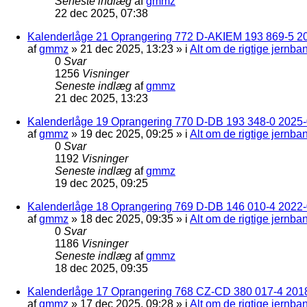
Seneste indlæg
af
gmmz
22 dec 2025, 07:38
Kalenderlåge 21 Oprangering 772 D-AKIEM 193 869-5 2
af
gmmz
»
21 dec 2025, 13:23
» i
Alt om de rigtige jernba
0
Svar
1256
Visninger
Seneste indlæg
af
gmmz
21 dec 2025, 13:23
Kalenderlåge 19 Oprangering 770 D-DB 193 348-0 2025-0
af
gmmz
»
19 dec 2025, 09:25
» i
Alt om de rigtige jernba
0
Svar
1192
Visninger
Seneste indlæg
af
gmmz
19 dec 2025, 09:25
Kalenderlåge 18 Oprangering 769 D-DB 146 010-4 2022
af
gmmz
»
18 dec 2025, 09:35
» i
Alt om de rigtige jernba
0
Svar
1186
Visninger
Seneste indlæg
af
gmmz
18 dec 2025, 09:35
Kalenderlåge 17 Oprangering 768 CZ-CD 380 017-4 201
af
gmmz
»
17 dec 2025, 09:28
» i
Alt om de rigtige jernba