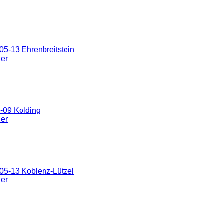
5-13 Ehrenbreitstein
ner
-09 Kolding
ner
05-13 Koblenz-Lützel
ner