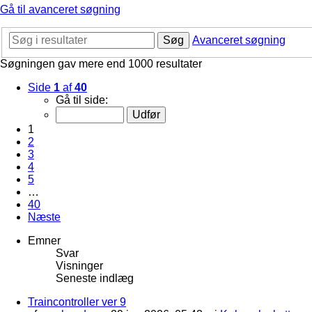
Gå til avanceret søgning
Søg
Avanceret søgning
Søgningen gav mere end 1000 resultater
Side
1
af
40
Gå til side:
1
2
3
4
5
…
40
Næste
Emner
Svar
Visninger
Seneste indlæg
Traincontroller ver 9