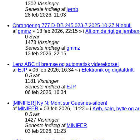
1302
Visninger
Seneste indlæg
af
jørnb
28 feb 2026, 11:03
Oprangering 777 D-DB 245 023-7 2025-10-27 Niebüll
af
gmmz
»
13 feb 2026, 22:15
» i
Alt om de rigtige jernban
0
Svar
1478
Visninger
Seneste indlæg
af
gmmz
13 feb 2026, 22:15
Lenz ABC til bremse og automatisk viderekørsel
af
EJP
»
06 feb 2026, 16:34
» i
Elektronik og digitaldrift
0
Svar
1181
Visninger
Seneste indlæg
af
EJP
06 feb 2026, 16:34
[MINIFER] Ny N: Mont sur Guesnes-siloen!
af
MINIFER
»
03 feb 2026, 11:23
» i
Køb, salg, bytte og 
0
Svar
1427
Visninger
Seneste indlæg
af
MINIFER
03 feb 2026, 11:23