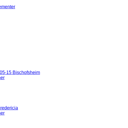
gementer
05-15 Bischofsheim
ner
redericia
ner