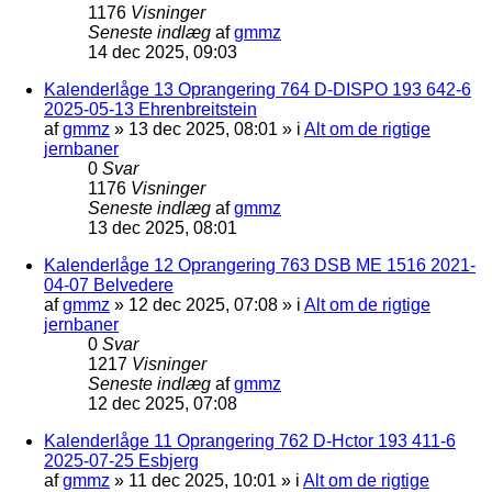
1176
Visninger
Seneste indlæg
af
gmmz
14 dec 2025, 09:03
Kalenderlåge 13 Oprangering 764 D-DISPO 193 642-6
2025-05-13 Ehrenbreitstein
af
gmmz
»
13 dec 2025, 08:01
» i
Alt om de rigtige
jernbaner
0
Svar
1176
Visninger
Seneste indlæg
af
gmmz
13 dec 2025, 08:01
Kalenderlåge 12 Oprangering 763 DSB ME 1516 2021-
04-07 Belvedere
af
gmmz
»
12 dec 2025, 07:08
» i
Alt om de rigtige
jernbaner
0
Svar
1217
Visninger
Seneste indlæg
af
gmmz
12 dec 2025, 07:08
Kalenderlåge 11 Oprangering 762 D-Hctor 193 411-6
2025-07-25 Esbjerg
af
gmmz
»
11 dec 2025, 10:01
» i
Alt om de rigtige