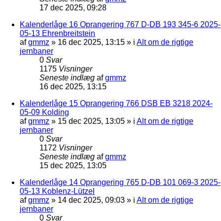
17 dec 2025, 09:28
Kalenderlåge 16 Oprangering 767 D-DB 193 345-6 2025-
05-13 Ehrenbreitstein
af
gmmz
»
16 dec 2025, 13:15
» i
Alt om de rigtige
jernbaner
0
Svar
1175
Visninger
Seneste indlæg
af
gmmz
16 dec 2025, 13:15
Kalenderlåge 15 Oprangering 766 DSB EB 3218 2024-
05-09 Kolding
af
gmmz
»
15 dec 2025, 13:05
» i
Alt om de rigtige
jernbaner
0
Svar
1172
Visninger
Seneste indlæg
af
gmmz
15 dec 2025, 13:05
Kalenderlåge 14 Oprangering 765 D-DB 101 069-3 2025-
05-13 Koblenz-Lützel
af
gmmz
»
14 dec 2025, 09:03
» i
Alt om de rigtige
jernbaner
0
Svar