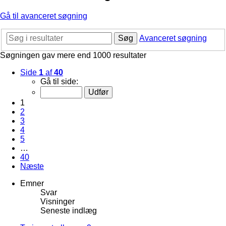
Gå til avanceret søgning
Søg
Avanceret søgning
Søgningen gav mere end 1000 resultater
Side
1
af
40
Gå til side:
1
2
3
4
5
…
40
Næste
Emner
Svar
Visninger
Seneste indlæg