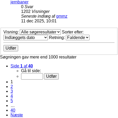
jernbaner
0
Svar
1202
Visninger
Seneste indlæg
af
gmmz
11 dec 2025, 10:01
Visning:
Sorter efter:
Retning:
Søgningen gav mere end 1000 resultater
Side
1
af
40
Gå til side:
1
2
3
4
5
…
40
Næste