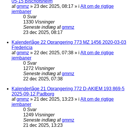
05-15 Bischofsheim
af
gmmz
»
23 dec 2025, 08:17
» i
Alt om de rigtige
jernbaner
0
Svar
1330
Visninger
Seneste indlæg
af
gmmz
23 dec 2025, 08:17
Kalenderlåge 22 Oprangering 773 MZ 1456 2020-03-03
Fredericia
af
gmmz
»
22 dec 2025, 07:38
» i
Alt om de rigtige
jernbaner
0
Svar
1272
Visninger
Seneste indlæg
af
gmmz
22 dec 2025, 07:38
Kalenderlåge 21 Oprangering 772 D-AKIEM 193 869-5
2025-09-12 Padborg
af
gmmz
»
21 dec 2025, 13:23
» i
Alt om de rigtige
jernbaner
0
Svar
1249
Visninger
Seneste indlæg
af
gmmz
21 dec 2025, 13:23