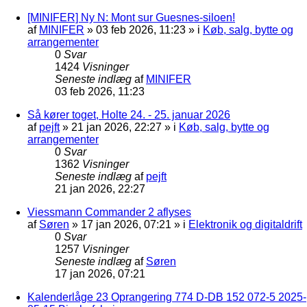
[MINIFER] Ny N: Mont sur Guesnes-siloen!
af
MINIFER
»
03 feb 2026, 11:23
» i
Køb, salg, bytte og
arrangementer
0
Svar
1424
Visninger
Seneste indlæg
af
MINIFER
03 feb 2026, 11:23
Så kører toget, Holte 24. - 25. januar 2026
af
pejft
»
21 jan 2026, 22:27
» i
Køb, salg, bytte og
arrangementer
0
Svar
1362
Visninger
Seneste indlæg
af
pejft
21 jan 2026, 22:27
Viessmann Commander 2 aflyses
af
Søren
»
17 jan 2026, 07:21
» i
Elektronik og digitaldrift
0
Svar
1257
Visninger
Seneste indlæg
af
Søren
17 jan 2026, 07:21
Kalenderlåge 23 Oprangering 774 D-DB 152 072-5 2025-