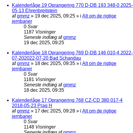
Kalenderlåge 19 Oprangering 770 D-DB 193 348-0 2025-
05-13 Ehrenbreitstein
af
gmmz
»
19 dec 2025, 09:25
» i
Alt om de rigtige
jernbaner
0
Svar
1187
Visninger
Seneste indlæg
af
gmmz
19 dec 2025, 09:25
Kalenderlåge 18 Oprangering 769 D-DB 146 010-4 2022-
07-202022-07-20 Bad Schandau
af
gmmz
»
18 dec 2025, 09:35
» i
Alt om de rigtige
jernbaner
0
Svar
1181
Visninger
Seneste indlæg
af
gmmz
18 dec 2025, 09:35
Kalenderlåge 17 Oprangering 768 CZ-CD 380 017-4
2018-05-23 Prag H
af
gmmz
»
17 dec 2025, 09:28
» i
Alt om de rigtige
jernbaner
0
Svar
1148
Visninger
Seneste indlæg
af
gmmz