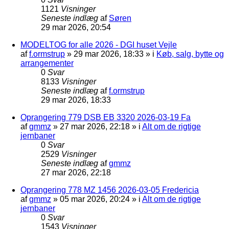
1121
Visninger
Seneste indlæg
af
Søren
29 mar 2026, 20:54
MODELTOG for alle 2026 - DGI huset Vejle
af
f.ormstrup
»
29 mar 2026, 18:33
» i
Køb, salg, bytte og
arrangementer
0
Svar
8133
Visninger
Seneste indlæg
af
f.ormstrup
29 mar 2026, 18:33
Oprangering 779 DSB EB 3320 2026-03-19 Fa
af
gmmz
»
27 mar 2026, 22:18
» i
Alt om de rigtige
jernbaner
0
Svar
2529
Visninger
Seneste indlæg
af
gmmz
27 mar 2026, 22:18
Oprangering 778 MZ 1456 2026-03-05 Fredericia
af
gmmz
»
05 mar 2026, 20:24
» i
Alt om de rigtige
jernbaner
0
Svar
1543
Visninger