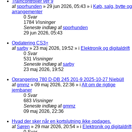
Traincontroller ver 9
af
sporhunden
»
29 jun 2026, 05:43
» i
Køb, salg, bytte og
arrangementer
0
Svar
1784
Visninger
Seneste indlæg
af
sporhunden
29 jun 2026, 05:43
Opdatering CS3+
af
sarby
»
23 maj 2026, 19:52
» i
Elektronik og digitaldrift
0
Svar
531
Visninger
Seneste indlæg
af
sarby
23 maj 2026, 19:52
Oprangering 780 D-DB 245 201-9 2025-10-27 Niebüll
af
gmmz
»
09 maj 2026, 22:36
» i
Alt om de rigtige
jernbaner
0
Svar
683
Visninger
Seneste indlæg
af
gmmz
09 maj 2026, 22:36
Hvad der sker når en kortslutning ikke opdages.
af
Søren
»
29 mar 2026, 20:54
» i
Elektronik og digitaldrift
0
Svar