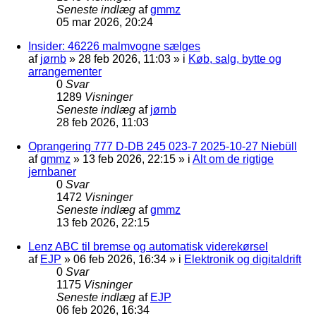
Seneste indlæg
af
gmmz
05 mar 2026, 20:24
Insider: 46226 malmvogne sælges
af
jørnb
»
28 feb 2026, 11:03
» i
Køb, salg, bytte og
arrangementer
0
Svar
1289
Visninger
Seneste indlæg
af
jørnb
28 feb 2026, 11:03
Oprangering 777 D-DB 245 023-7 2025-10-27 Niebüll
af
gmmz
»
13 feb 2026, 22:15
» i
Alt om de rigtige
jernbaner
0
Svar
1472
Visninger
Seneste indlæg
af
gmmz
13 feb 2026, 22:15
Lenz ABC til bremse og automatisk viderekørsel
af
EJP
»
06 feb 2026, 16:34
» i
Elektronik og digitaldrift
0
Svar
1175
Visninger
Seneste indlæg
af
EJP
06 feb 2026, 16:34