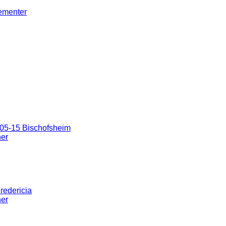
gementer
05-15 Bischofsheim
ner
redericia
ner