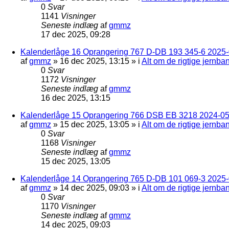
0
Svar
1141
Visninger
Seneste indlæg
af
gmmz
17 dec 2025, 09:28
Kalenderlåge 16 Oprangering 767 D-DB 193 345-6 2025-0
af
gmmz
»
16 dec 2025, 13:15
» i
Alt om de rigtige jernba
0
Svar
1172
Visninger
Seneste indlæg
af
gmmz
16 dec 2025, 13:15
Kalenderlåge 15 Oprangering 766 DSB EB 3218 2024-05
af
gmmz
»
15 dec 2025, 13:05
» i
Alt om de rigtige jernba
0
Svar
1168
Visninger
Seneste indlæg
af
gmmz
15 dec 2025, 13:05
Kalenderlåge 14 Oprangering 765 D-DB 101 069-3 2025-
af
gmmz
»
14 dec 2025, 09:03
» i
Alt om de rigtige jernba
0
Svar
1170
Visninger
Seneste indlæg
af
gmmz
14 dec 2025, 09:03