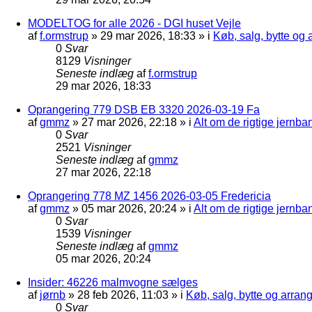
MODELTOG for alle 2026 - DGI huset Vejle
af
f.ormstrup
»
29 mar 2026, 18:33
» i
Køb, salg, bytte og
0
Svar
8129
Visninger
Seneste indlæg
af
f.ormstrup
29 mar 2026, 18:33
Oprangering 779 DSB EB 3320 2026-03-19 Fa
af
gmmz
»
27 mar 2026, 22:18
» i
Alt om de rigtige jernba
0
Svar
2521
Visninger
Seneste indlæg
af
gmmz
27 mar 2026, 22:18
Oprangering 778 MZ 1456 2026-03-05 Fredericia
af
gmmz
»
05 mar 2026, 20:24
» i
Alt om de rigtige jernba
0
Svar
1539
Visninger
Seneste indlæg
af
gmmz
05 mar 2026, 20:24
Insider: 46226 malmvogne sælges
af
jørnb
»
28 feb 2026, 11:03
» i
Køb, salg, bytte og arra
0
Svar