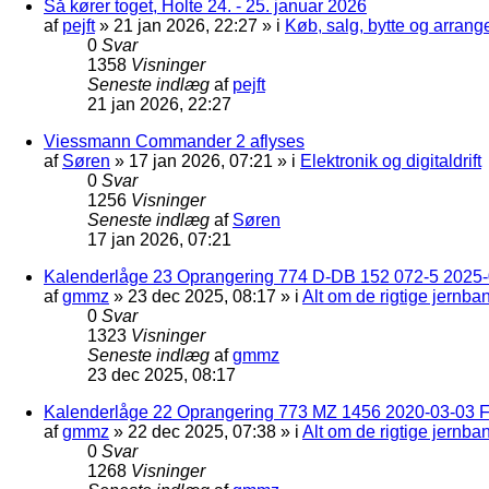
Så kører toget, Holte 24. - 25. januar 2026
af
pejft
»
21 jan 2026, 22:27
» i
Køb, salg, bytte og arran
0
Svar
1358
Visninger
Seneste indlæg
af
pejft
21 jan 2026, 22:27
Viessmann Commander 2 aflyses
af
Søren
»
17 jan 2026, 07:21
» i
Elektronik og digitaldrift
0
Svar
1256
Visninger
Seneste indlæg
af
Søren
17 jan 2026, 07:21
Kalenderlåge 23 Oprangering 774 D-DB 152 072-5 2025-
af
gmmz
»
23 dec 2025, 08:17
» i
Alt om de rigtige jernba
0
Svar
1323
Visninger
Seneste indlæg
af
gmmz
23 dec 2025, 08:17
Kalenderlåge 22 Oprangering 773 MZ 1456 2020-03-03 F
af
gmmz
»
22 dec 2025, 07:38
» i
Alt om de rigtige jernba
0
Svar
1268
Visninger