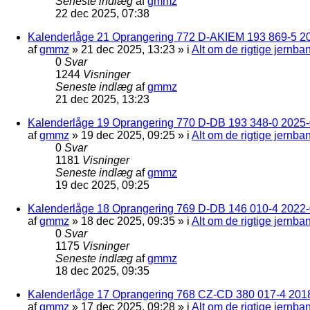
Seneste indlæg
af
gmmz
22 dec 2025, 07:38
Kalenderlåge 21 Oprangering 772 D-AKIEM 193 869-5 2
af
gmmz
»
21 dec 2025, 13:23
» i
Alt om de rigtige jernba
0
Svar
1244
Visninger
Seneste indlæg
af
gmmz
21 dec 2025, 13:23
Kalenderlåge 19 Oprangering 770 D-DB 193 348-0 2025-0
af
gmmz
»
19 dec 2025, 09:25
» i
Alt om de rigtige jernba
0
Svar
1181
Visninger
Seneste indlæg
af
gmmz
19 dec 2025, 09:25
Kalenderlåge 18 Oprangering 769 D-DB 146 010-4 2022
af
gmmz
»
18 dec 2025, 09:35
» i
Alt om de rigtige jernba
0
Svar
1175
Visninger
Seneste indlæg
af
gmmz
18 dec 2025, 09:35
Kalenderlåge 17 Oprangering 768 CZ-CD 380 017-4 201
af
gmmz
»
17 dec 2025, 09:28
» i
Alt om de rigtige jernba