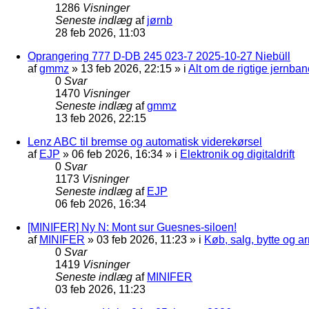
1286
Visninger
Seneste indlæg
af
jørnb
28 feb 2026, 11:03
Oprangering 777 D-DB 245 023-7 2025-10-27 Niebüll
af
gmmz
»
13 feb 2026, 22:15
» i
Alt om de rigtige jernban
0
Svar
1470
Visninger
Seneste indlæg
af
gmmz
13 feb 2026, 22:15
Lenz ABC til bremse og automatisk viderekørsel
af
EJP
»
06 feb 2026, 16:34
» i
Elektronik og digitaldrift
0
Svar
1173
Visninger
Seneste indlæg
af
EJP
06 feb 2026, 16:34
[MINIFER] Ny N: Mont sur Guesnes-siloen!
af
MINIFER
»
03 feb 2026, 11:23
» i
Køb, salg, bytte og 
0
Svar
1419
Visninger
Seneste indlæg
af
MINIFER
03 feb 2026, 11:23