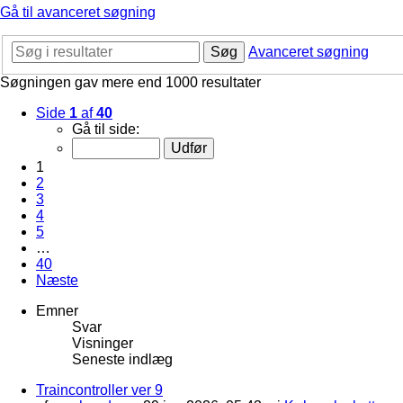
Gå til avanceret søgning
Søg
Avanceret søgning
Søgningen gav mere end 1000 resultater
Side
1
af
40
Gå til side:
1
2
3
4
5
…
40
Næste
Emner
Svar
Visninger
Seneste indlæg
Traincontroller ver 9