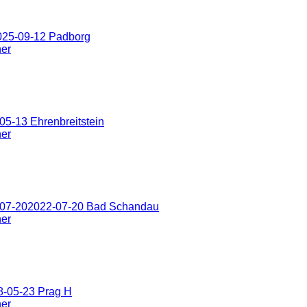
025-09-12 Padborg
ner
5-13 Ehrenbreitstein
ner
-07-202022-07-20 Bad Schandau
ner
8-05-23 Prag H
ner