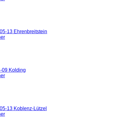
5-13 Ehrenbreitstein
ner
-09 Kolding
ner
05-13 Koblenz-Lützel
ner