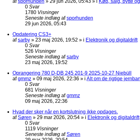
af
sporhunden
»
29 jun 2026, 05:43
» i
Køb, salg, bytte o
0
Svar
1780
Visninger
Seneste indlæg
af
sporhunden
29 jun 2026, 05:43
Opdatering CS3+
af
sarby
»
23 maj 2026, 19:52
» i
Elektronik og digitaldrift
0
Svar
526
Visninger
Seneste indlæg
af
sarby
23 maj 2026, 19:52
Oprangering 780 D-DB 245 201-9 2025-10-27 Niebüll
af
gmmz
»
09 maj 2026, 22:36
» i
Alt om de rigtige jernba
0
Svar
681
Visninger
Seneste indlæg
af
gmmz
09 maj 2026, 22:36
Hvad der sker når en kortslutning ikke opdages.
af
Søren
»
29 mar 2026, 20:54
» i
Elektronik og digitaldrift
0
Svar
1119
Visninger
Seneste indlæg
af
Søren
29 mar 2026, 20:54