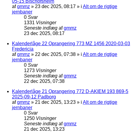
05-15 Bischofsheim
af
gmmz
»
23 dec 2025, 08:17
» i
Alt om de rigtige
jernbaner
0
Svar
1331
Visninger
Seneste indlæg
af
gmmz
23 dec 2025, 08:17
Kalenderlåge 22 Oprangering 773 MZ 1456 2020-03-03
Fredericia
af
gmmz
»
22 dec 2025, 07:38
» i
Alt om de rigtige
jernbaner
0
Svar
1273
Visninger
Seneste indlæg
af
gmmz
22 dec 2025, 07:38
Kalenderlåge 21 Oprangering 772 D-AKIEM 193 869-5
2025-09-12 Padborg
af
gmmz
»
21 dec 2025, 13:23
» i
Alt om de rigtige
jernbaner
0
Svar
1250
Visninger
Seneste indlæg
af
gmmz
21 dec 2025, 13:23