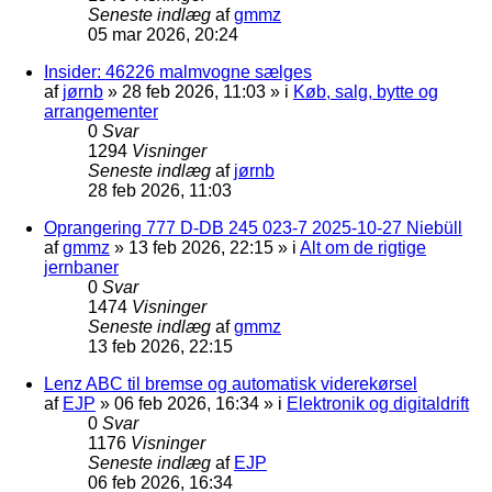
Seneste indlæg
af
gmmz
05 mar 2026, 20:24
Insider: 46226 malmvogne sælges
af
jørnb
»
28 feb 2026, 11:03
» i
Køb, salg, bytte og
arrangementer
0
Svar
1294
Visninger
Seneste indlæg
af
jørnb
28 feb 2026, 11:03
Oprangering 777 D-DB 245 023-7 2025-10-27 Niebüll
af
gmmz
»
13 feb 2026, 22:15
» i
Alt om de rigtige
jernbaner
0
Svar
1474
Visninger
Seneste indlæg
af
gmmz
13 feb 2026, 22:15
Lenz ABC til bremse og automatisk viderekørsel
af
EJP
»
06 feb 2026, 16:34
» i
Elektronik og digitaldrift
0
Svar
1176
Visninger
Seneste indlæg
af
EJP
06 feb 2026, 16:34