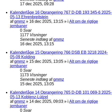
17 dec 2025, 09:28
Kalenderlåge 16 Oprangering 767 D-DB 193 345-6 2025-
05-13 Ehrenbreitstein
af
gmmz
»
16 dec 2025, 13:15
» i
Alt om de rigtige
jernbaner
0
Svar
1177
Visninger
Seneste indlæg
af
gmmz
16 dec 2025, 13:15
Kalenderlåge 15 Oprangering 766 DSB EB 3218 2024-
05-09 Kolding
af
gmmz
»
15 dec 2025, 13:05
» i
Alt om de rigtige
jernbaner
0
Svar
1173
Visninger
Seneste indlæg
af
gmmz
15 dec 2025, 13:05
Kalenderlåge 14 Oprangering 765 D-DB 101 069-3 2025-
05-13 Koblenz-Lützel
af
gmmz
»
14 dec 2025, 09:03
» i
Alt om de rigtige
jernbaner
0
Svar