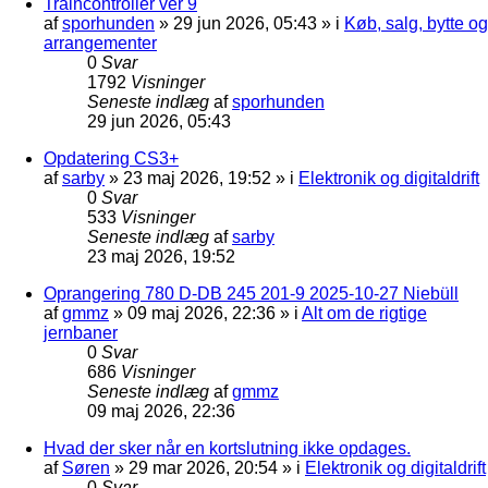
Traincontroller ver 9
af
sporhunden
»
29 jun 2026, 05:43
» i
Køb, salg, bytte og
arrangementer
0
Svar
1792
Visninger
Seneste indlæg
af
sporhunden
29 jun 2026, 05:43
Opdatering CS3+
af
sarby
»
23 maj 2026, 19:52
» i
Elektronik og digitaldrift
0
Svar
533
Visninger
Seneste indlæg
af
sarby
23 maj 2026, 19:52
Oprangering 780 D-DB 245 201-9 2025-10-27 Niebüll
af
gmmz
»
09 maj 2026, 22:36
» i
Alt om de rigtige
jernbaner
0
Svar
686
Visninger
Seneste indlæg
af
gmmz
09 maj 2026, 22:36
Hvad der sker når en kortslutning ikke opdages.
af
Søren
»
29 mar 2026, 20:54
» i
Elektronik og digitaldrift
0
Svar