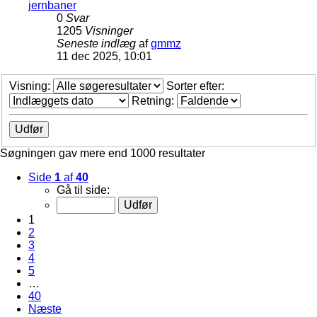
jernbaner
0
Svar
1205
Visninger
Seneste indlæg
af
gmmz
11 dec 2025, 10:01
Visning:
Sorter efter:
Retning:
Søgningen gav mere end 1000 resultater
Side
1
af
40
Gå til side:
1
2
3
4
5
…
40
Næste