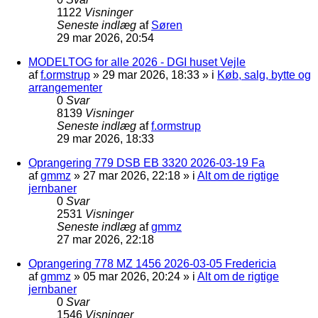
1122
Visninger
Seneste indlæg
af
Søren
29 mar 2026, 20:54
MODELTOG for alle 2026 - DGI huset Vejle
af
f.ormstrup
»
29 mar 2026, 18:33
» i
Køb, salg, bytte og
arrangementer
0
Svar
8139
Visninger
Seneste indlæg
af
f.ormstrup
29 mar 2026, 18:33
Oprangering 779 DSB EB 3320 2026-03-19 Fa
af
gmmz
»
27 mar 2026, 22:18
» i
Alt om de rigtige
jernbaner
0
Svar
2531
Visninger
Seneste indlæg
af
gmmz
27 mar 2026, 22:18
Oprangering 778 MZ 1456 2026-03-05 Fredericia
af
gmmz
»
05 mar 2026, 20:24
» i
Alt om de rigtige
jernbaner
0
Svar
1546
Visninger