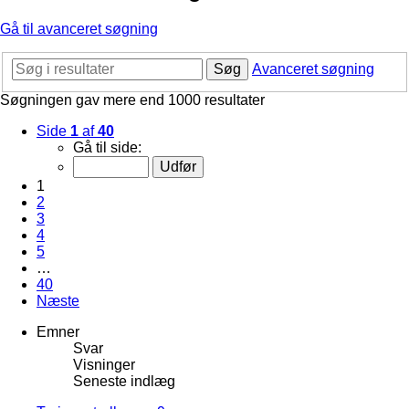
Gå til avanceret søgning
Søg
Avanceret søgning
Søgningen gav mere end 1000 resultater
Side
1
af
40
Gå til side:
1
2
3
4
5
…
40
Næste
Emner
Svar
Visninger
Seneste indlæg