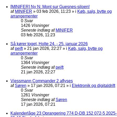
[MINIFER] Ny N: Mont sur Guesnes-siloen!
af
MINIFER
»
03 feb 2026, 11:23
» i
Køb, salg, bytte og
arrangementer
0
Svar
1426
Visninger
Seneste indlæg
af
MINIFER
03 feb 2026, 11:23
Så kører toget, Holte 24. - 25. januar 2026
af
pejft
»
21 jan 2026, 22:27
» i
Køb, salg, bytte og
arrangementer
0
Svar
1364
Visninger
Seneste indlæg
af
pejft
21 jan 2026, 22:27
Viessmann Commander 2 aflyses
af
Søren
»
17 jan 2026, 07:21
» i
Elektronik og digitaldrift
0
Svar
1261
Visninger
Seneste indlæg
af
Søren
17 jan 2026, 07:21
Kalenderlåge 23 Oprangering 774 D-DB 152 072-5 2025-