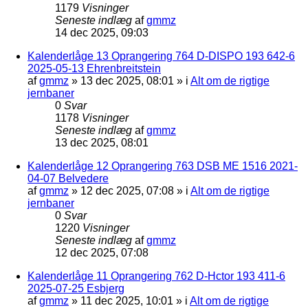
1179
Visninger
Seneste indlæg
af
gmmz
14 dec 2025, 09:03
Kalenderlåge 13 Oprangering 764 D-DISPO 193 642-6
2025-05-13 Ehrenbreitstein
af
gmmz
»
13 dec 2025, 08:01
» i
Alt om de rigtige
jernbaner
0
Svar
1178
Visninger
Seneste indlæg
af
gmmz
13 dec 2025, 08:01
Kalenderlåge 12 Oprangering 763 DSB ME 1516 2021-
04-07 Belvedere
af
gmmz
»
12 dec 2025, 07:08
» i
Alt om de rigtige
jernbaner
0
Svar
1220
Visninger
Seneste indlæg
af
gmmz
12 dec 2025, 07:08
Kalenderlåge 11 Oprangering 762 D-Hctor 193 411-6
2025-07-25 Esbjerg
af
gmmz
»
11 dec 2025, 10:01
» i
Alt om de rigtige