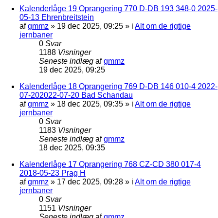
Kalenderlåge 19 Oprangering 770 D-DB 193 348-0 2025-
05-13 Ehrenbreitstein
af
gmmz
»
19 dec 2025, 09:25
» i
Alt om de rigtige
jernbaner
0
Svar
1188
Visninger
Seneste indlæg
af
gmmz
19 dec 2025, 09:25
Kalenderlåge 18 Oprangering 769 D-DB 146 010-4 2022-
07-202022-07-20 Bad Schandau
af
gmmz
»
18 dec 2025, 09:35
» i
Alt om de rigtige
jernbaner
0
Svar
1183
Visninger
Seneste indlæg
af
gmmz
18 dec 2025, 09:35
Kalenderlåge 17 Oprangering 768 CZ-CD 380 017-4
2018-05-23 Prag H
af
gmmz
»
17 dec 2025, 09:28
» i
Alt om de rigtige
jernbaner
0
Svar
1151
Visninger
Seneste indlæg
af
gmmz