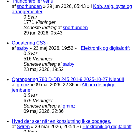
Traincontroller ver 9
af
sporhunden
»
29 jun 2026, 05:43
» i
Køb, salg, bytte og
arrangementer
0
Svar
1771
Visninger
Seneste indlæg
af
sporhunden
29 jun 2026, 05:43
Opdatering CS3+
af
sarby
»
23 maj 2026, 19:52
» i
Elektronik og digitaldrift
0
Svar
516
Visninger
Seneste indlæg
af
sarby
23 maj 2026, 19:52
Oprangering 780 D-DB 245 201-9 2025-10-27 Niebüll
af
gmmz
»
09 maj 2026, 22:36
» i
Alt om de rigtige
jernbaner
0
Svar
679
Visninger
Seneste indlæg
af
gmmz
09 maj 2026, 22:36
Hvad der sker når en kortslutning ikke opdages.
af
Søren
»
29 mar 2026, 20:54
» i
Elektronik og digitaldrift
0
Svar