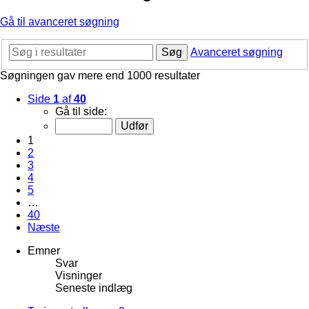
Gå til avanceret søgning
Søg
Avanceret søgning
Søgningen gav mere end 1000 resultater
Side
1
af
40
Gå til side:
1
2
3
4
5
…
40
Næste
Emner
Svar
Visninger
Seneste indlæg