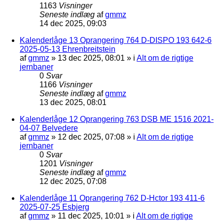
1163
Visninger
Seneste indlæg
af
gmmz
14 dec 2025, 09:03
Kalenderlåge 13 Oprangering 764 D-DISPO 193 642-6
2025-05-13 Ehrenbreitstein
af
gmmz
»
13 dec 2025, 08:01
» i
Alt om de rigtige
jernbaner
0
Svar
1166
Visninger
Seneste indlæg
af
gmmz
13 dec 2025, 08:01
Kalenderlåge 12 Oprangering 763 DSB ME 1516 2021-
04-07 Belvedere
af
gmmz
»
12 dec 2025, 07:08
» i
Alt om de rigtige
jernbaner
0
Svar
1201
Visninger
Seneste indlæg
af
gmmz
12 dec 2025, 07:08
Kalenderlåge 11 Oprangering 762 D-Hctor 193 411-6
2025-07-25 Esbjerg
af
gmmz
»
11 dec 2025, 10:01
» i
Alt om de rigtige