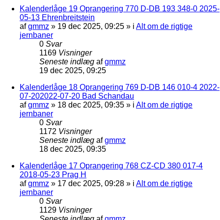
Kalenderlåge 19 Oprangering 770 D-DB 193 348-0 2025-
05-13 Ehrenbreitstein
af
gmmz
»
19 dec 2025, 09:25
» i
Alt om de rigtige
jernbaner
0
Svar
1169
Visninger
Seneste indlæg
af
gmmz
19 dec 2025, 09:25
Kalenderlåge 18 Oprangering 769 D-DB 146 010-4 2022-
07-202022-07-20 Bad Schandau
af
gmmz
»
18 dec 2025, 09:35
» i
Alt om de rigtige
jernbaner
0
Svar
1172
Visninger
Seneste indlæg
af
gmmz
18 dec 2025, 09:35
Kalenderlåge 17 Oprangering 768 CZ-CD 380 017-4
2018-05-23 Prag H
af
gmmz
»
17 dec 2025, 09:28
» i
Alt om de rigtige
jernbaner
0
Svar
1129
Visninger
Seneste indlæg
af
gmmz