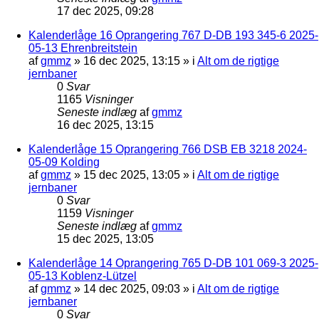
17 dec 2025, 09:28
Kalenderlåge 16 Oprangering 767 D-DB 193 345-6 2025-
05-13 Ehrenbreitstein
af
gmmz
»
16 dec 2025, 13:15
» i
Alt om de rigtige
jernbaner
0
Svar
1165
Visninger
Seneste indlæg
af
gmmz
16 dec 2025, 13:15
Kalenderlåge 15 Oprangering 766 DSB EB 3218 2024-
05-09 Kolding
af
gmmz
»
15 dec 2025, 13:05
» i
Alt om de rigtige
jernbaner
0
Svar
1159
Visninger
Seneste indlæg
af
gmmz
15 dec 2025, 13:05
Kalenderlåge 14 Oprangering 765 D-DB 101 069-3 2025-
05-13 Koblenz-Lützel
af
gmmz
»
14 dec 2025, 09:03
» i
Alt om de rigtige
jernbaner
0
Svar