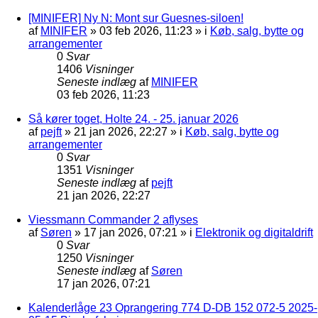
[MINIFER] Ny N: Mont sur Guesnes-siloen!
af
MINIFER
»
03 feb 2026, 11:23
» i
Køb, salg, bytte og
arrangementer
0
Svar
1406
Visninger
Seneste indlæg
af
MINIFER
03 feb 2026, 11:23
Så kører toget, Holte 24. - 25. januar 2026
af
pejft
»
21 jan 2026, 22:27
» i
Køb, salg, bytte og
arrangementer
0
Svar
1351
Visninger
Seneste indlæg
af
pejft
21 jan 2026, 22:27
Viessmann Commander 2 aflyses
af
Søren
»
17 jan 2026, 07:21
» i
Elektronik og digitaldrift
0
Svar
1250
Visninger
Seneste indlæg
af
Søren
17 jan 2026, 07:21
Kalenderlåge 23 Oprangering 774 D-DB 152 072-5 2025-