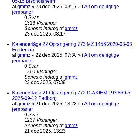
05-15 Bischofsheim
af
gmmz
»
23 dec 2025, 08:17
» i
Alt om de rigtige
jernbaner
0
Svar
1316
Visninger
Seneste indlæg
af
gmmz
23 dec 2025, 08:17
Kalenderlåge 22 Oprangering 773 MZ 1456 2020-03-03
Fredericia
af
gmmz
»
22 dec 2025, 07:38
» i
Alt om de rigtige
jernbaner
0
Svar
1260
Visninger
Seneste indlæg
af
gmmz
22 dec 2025, 07:38
Kalenderlåge 21 Oprangering 772 D-AKIEM 193 869-5
2025-09-12 Padborg
af
gmmz
»
21 dec 2025, 13:23
» i
Alt om de rigtige
jernbaner
0
Svar
1237
Visninger
Seneste indlæg
af
gmmz
21 dec 2025, 13:23