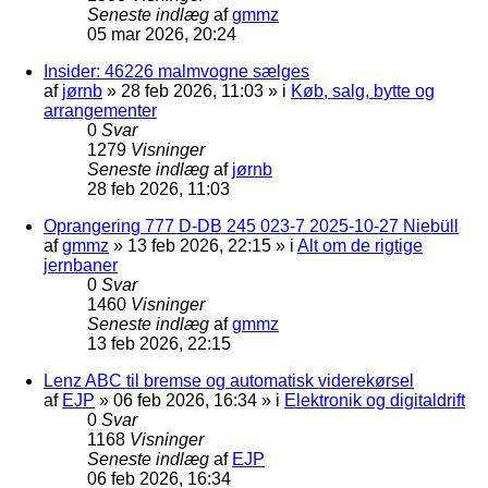
Seneste indlæg
af
gmmz
05 mar 2026, 20:24
Insider: 46226 malmvogne sælges
af
jørnb
»
28 feb 2026, 11:03
» i
Køb, salg, bytte og
arrangementer
0
Svar
1279
Visninger
Seneste indlæg
af
jørnb
28 feb 2026, 11:03
Oprangering 777 D-DB 245 023-7 2025-10-27 Niebüll
af
gmmz
»
13 feb 2026, 22:15
» i
Alt om de rigtige
jernbaner
0
Svar
1460
Visninger
Seneste indlæg
af
gmmz
13 feb 2026, 22:15
Lenz ABC til bremse og automatisk viderekørsel
af
EJP
»
06 feb 2026, 16:34
» i
Elektronik og digitaldrift
0
Svar
1168
Visninger
Seneste indlæg
af
EJP
06 feb 2026, 16:34