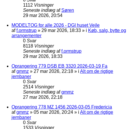
1112
Visninger
Seneste indlæg
af
Søren
29 mar 2026, 20:54
MODELTOG for alle 2026 - DGI huset Vejle
af
f.ormstrup
»
29 mar 2026, 18:33
» i
Køb, salg, bytte og
arrangementer
0
Svar
8118
Visninger
Seneste indlæg
af
f.ormstrup
29 mar 2026, 18:33
Oprangering 779 DSB EB 3320 2026-03-19 Fa
af
gmmz
»
27 mar 2026, 22:18
» i
Alt om de rigtige
jernbaner
0
Svar
2514
Visninger
Seneste indlæg
af
gmmz
27 mar 2026, 22:18
Oprangering 778 MZ 1456 2026-03-05 Fredericia
af
gmmz
»
05 mar 2026, 20:24
» i
Alt om de rigtige
jernbaner
0
Svar
1533
Visninger