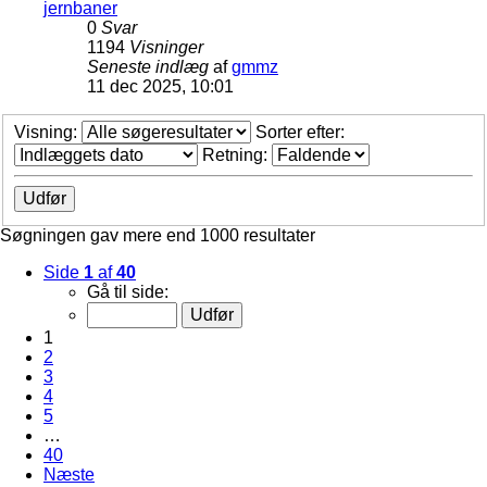
jernbaner
0
Svar
1194
Visninger
Seneste indlæg
af
gmmz
11 dec 2025, 10:01
Visning:
Sorter efter:
Retning:
Søgningen gav mere end 1000 resultater
Side
1
af
40
Gå til side:
1
2
3
4
5
…
40
Næste