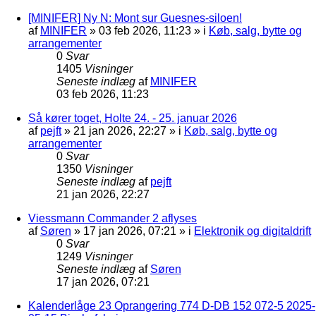
[MINIFER] Ny N: Mont sur Guesnes-siloen!
af
MINIFER
»
03 feb 2026, 11:23
» i
Køb, salg, bytte og
arrangementer
0
Svar
1405
Visninger
Seneste indlæg
af
MINIFER
03 feb 2026, 11:23
Så kører toget, Holte 24. - 25. januar 2026
af
pejft
»
21 jan 2026, 22:27
» i
Køb, salg, bytte og
arrangementer
0
Svar
1350
Visninger
Seneste indlæg
af
pejft
21 jan 2026, 22:27
Viessmann Commander 2 aflyses
af
Søren
»
17 jan 2026, 07:21
» i
Elektronik og digitaldrift
0
Svar
1249
Visninger
Seneste indlæg
af
Søren
17 jan 2026, 07:21
Kalenderlåge 23 Oprangering 774 D-DB 152 072-5 2025-