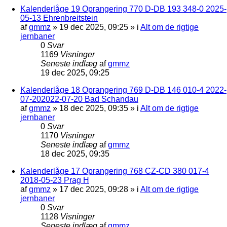
Kalenderlåge 19 Oprangering 770 D-DB 193 348-0 2025-
05-13 Ehrenbreitstein
af
gmmz
»
19 dec 2025, 09:25
» i
Alt om de rigtige
jernbaner
0
Svar
1169
Visninger
Seneste indlæg
af
gmmz
19 dec 2025, 09:25
Kalenderlåge 18 Oprangering 769 D-DB 146 010-4 2022-
07-202022-07-20 Bad Schandau
af
gmmz
»
18 dec 2025, 09:35
» i
Alt om de rigtige
jernbaner
0
Svar
1170
Visninger
Seneste indlæg
af
gmmz
18 dec 2025, 09:35
Kalenderlåge 17 Oprangering 768 CZ-CD 380 017-4
2018-05-23 Prag H
af
gmmz
»
17 dec 2025, 09:28
» i
Alt om de rigtige
jernbaner
0
Svar
1128
Visninger
Seneste indlæg
af
gmmz