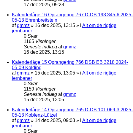
17 dec 2025, 09:28
Kalenderlåge 16 Oprangering 767 D-DB 193 345-6 2025-
05-13 Ehrenbreitstein
af
gmmz
»
16 dec 2025, 13:15
» i
Alt om de rigtige
jernbaner
0
Svar
1165
Visninger
Seneste indlæg
af
gmmz
16 dec 2025, 13:15
Kalenderlåge 15 Oprangering 766 DSB EB 3218 2024-
05-09 Kolding
af
gmmz
»
15 dec 2025, 13:05
» i
Alt om de rigtige
jernbaner
0
Svar
1159
Visninger
Seneste indlæg
af
gmmz
15 dec 2025, 13:05
Kalenderlåge 14 Oprangering 765 D-DB 101 069-3 2025-
05-13 Koblenz-Lützel
af
gmmz
»
14 dec 2025, 09:03
» i
Alt om de rigtige
jernbaner
0
Svar