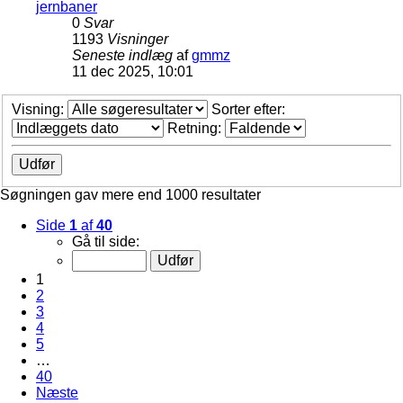
jernbaner
0
Svar
1193
Visninger
Seneste indlæg
af
gmmz
11 dec 2025, 10:01
Visning:
Sorter efter:
Retning:
Søgningen gav mere end 1000 resultater
Side
1
af
40
Gå til side:
1
2
3
4
5
…
40
Næste