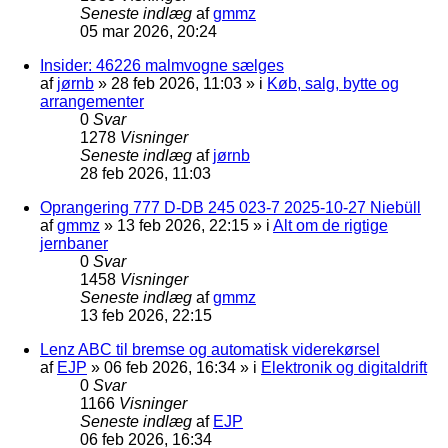
Seneste indlæg
af
gmmz
05 mar 2026, 20:24
Insider: 46226 malmvogne sælges
af
jørnb
»
28 feb 2026, 11:03
» i
Køb, salg, bytte og
arrangementer
0
Svar
1278
Visninger
Seneste indlæg
af
jørnb
28 feb 2026, 11:03
Oprangering 777 D-DB 245 023-7 2025-10-27 Niebüll
af
gmmz
»
13 feb 2026, 22:15
» i
Alt om de rigtige
jernbaner
0
Svar
1458
Visninger
Seneste indlæg
af
gmmz
13 feb 2026, 22:15
Lenz ABC til bremse og automatisk viderekørsel
af
EJP
»
06 feb 2026, 16:34
» i
Elektronik og digitaldrift
0
Svar
1166
Visninger
Seneste indlæg
af
EJP
06 feb 2026, 16:34