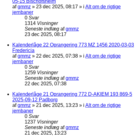
05-15 Bischofsheim
af
gmmz
»
23 dec 2025, 08:17
» i
Alt om de rigtige
jernbaner
0
Svar
1314
Visninger
Seneste indlæg
af
gmmz
23 dec 2025, 08:17
Kalenderlåge 22 Oprangering 773 MZ 1456 2020-03-03
Fredericia
af
gmmz
»
22 dec 2025, 07:38
» i
Alt om de rigtige
jernbaner
0
Svar
1259
Visninger
Seneste indlæg
af
gmmz
22 dec 2025, 07:38
Kalenderlåge 21 Oprangering 772 D-AKIEM 193 869-5
2025-09-12 Padborg
af
gmmz
»
21 dec 2025, 13:23
» i
Alt om de rigtige
jernbaner
0
Svar
1237
Visninger
Seneste indlæg
af
gmmz
21 dec 2025, 13:23