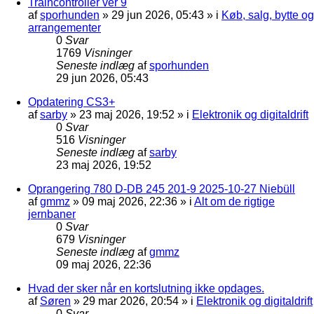
Traincontroller ver 9
af
sporhunden
»
29 jun 2026, 05:43
» i
Køb, salg, bytte og
arrangementer
0
Svar
1769
Visninger
Seneste indlæg
af
sporhunden
29 jun 2026, 05:43
Opdatering CS3+
af
sarby
»
23 maj 2026, 19:52
» i
Elektronik og digitaldrift
0
Svar
516
Visninger
Seneste indlæg
af
sarby
23 maj 2026, 19:52
Oprangering 780 D-DB 245 201-9 2025-10-27 Niebüll
af
gmmz
»
09 maj 2026, 22:36
» i
Alt om de rigtige
jernbaner
0
Svar
679
Visninger
Seneste indlæg
af
gmmz
09 maj 2026, 22:36
Hvad der sker når en kortslutning ikke opdages.
af
Søren
»
29 mar 2026, 20:54
» i
Elektronik og digitaldrift
0
Svar