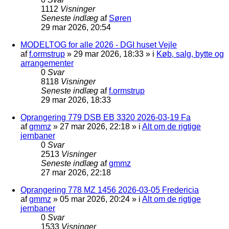
1112
Visninger
Seneste indlæg
af
Søren
29 mar 2026, 20:54
MODELTOG for alle 2026 - DGI huset Vejle
af
f.ormstrup
»
29 mar 2026, 18:33
» i
Køb, salg, bytte og
arrangementer
0
Svar
8118
Visninger
Seneste indlæg
af
f.ormstrup
29 mar 2026, 18:33
Oprangering 779 DSB EB 3320 2026-03-19 Fa
af
gmmz
»
27 mar 2026, 22:18
» i
Alt om de rigtige
jernbaner
0
Svar
2513
Visninger
Seneste indlæg
af
gmmz
27 mar 2026, 22:18
Oprangering 778 MZ 1456 2026-03-05 Fredericia
af
gmmz
»
05 mar 2026, 20:24
» i
Alt om de rigtige
jernbaner
0
Svar
1533
Visninger