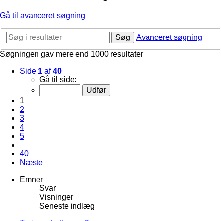
Gå til avanceret søgning
Søg
Avanceret søgning
Søgningen gav mere end 1000 resultater
Side
1
af
40
Gå til side:
1
2
3
4
5
…
40
Næste
Emner
Svar
Visninger
Seneste indlæg