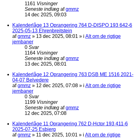
1161
Visninger
Seneste indlæg
af
gmmz
14 dec 2025, 09:03
Kalenderlåge 13 Oprangering 764 D-DISPO 193 642-6
2025-05-13 Ehrenbreitstein
af
gmmz
»
13 dec 2025, 08:01
» i
Alt om de rigtige
jernbaner
0
Svar
1164
Visninger
Seneste indlæg
af
gmmz
13 dec 2025, 08:01
Kalenderlåge 12 Oprangering 763 DSB ME 1516 2021-
04-07 Belvedere
af
gmmz
»
12 dec 2025, 07:08
» i
Alt om de rigtige
jernbaner
0
Svar
1199
Visninger
Seneste indlæg
af
gmmz
12 dec 2025, 07:08
Kalenderlåge 11 Oprangering 762 D-Hctor 193 411-6
2025-07-25 Esbjerg
af
gmmz
»
11 dec 2025, 10:01
» i
Alt om de rigtige