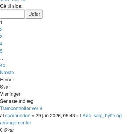
Gå til side:
1
2
3
4
5
…
40
Næste
Emner
Svar
Visninger
Seneste indlæg
Traincontroller ver 9
af
sporhunden
»
29 jun 2026, 05:43
» i
Køb, salg, bytte og
arrangementer
0
Svar