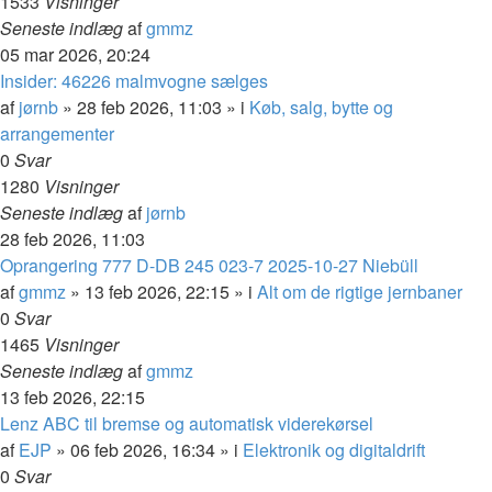
1533
Visninger
Seneste indlæg
af
gmmz
05 mar 2026, 20:24
Insider: 46226 malmvogne sælges
af
jørnb
»
28 feb 2026, 11:03
» i
Køb, salg, bytte og
arrangementer
0
Svar
1280
Visninger
Seneste indlæg
af
jørnb
28 feb 2026, 11:03
Oprangering 777 D-DB 245 023-7 2025-10-27 Niebüll
af
gmmz
»
13 feb 2026, 22:15
» i
Alt om de rigtige jernbaner
0
Svar
1465
Visninger
Seneste indlæg
af
gmmz
13 feb 2026, 22:15
Lenz ABC til bremse og automatisk viderekørsel
af
EJP
»
06 feb 2026, 16:34
» i
Elektronik og digitaldrift
0
Svar