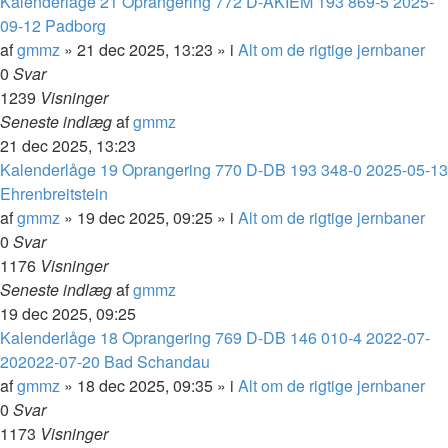
Kalenderlåge 21 Oprangering 772 D-AKIEM 193 869-5 2025-
09-12 Padborg
af
gmmz
»
21 dec 2025, 13:23
» i
Alt om de rigtige jernbaner
0
Svar
1239
Visninger
Seneste indlæg
af
gmmz
21 dec 2025, 13:23
Kalenderlåge 19 Oprangering 770 D-DB 193 348-0 2025-05-13
Ehrenbreitstein
af
gmmz
»
19 dec 2025, 09:25
» i
Alt om de rigtige jernbaner
0
Svar
1176
Visninger
Seneste indlæg
af
gmmz
19 dec 2025, 09:25
Kalenderlåge 18 Oprangering 769 D-DB 146 010-4 2022-07-
202022-07-20 Bad Schandau
af
gmmz
»
18 dec 2025, 09:35
» i
Alt om de rigtige jernbaner
0
Svar
1173
Visninger