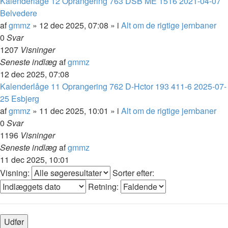
Kalenderlåge 12 Oprangering 763 DSB ME 1516 2021-04-07
Belvedere
af
gmmz
»
12 dec 2025, 07:08
» i
Alt om de rigtige jernbaner
0
Svar
1207
Visninger
Seneste indlæg
af
gmmz
12 dec 2025, 07:08
Kalenderlåge 11 Oprangering 762 D-Hctor 193 411-6 2025-07-
25 Esbjerg
af
gmmz
»
11 dec 2025, 10:01
» i
Alt om de rigtige jernbaner
0
Svar
1196
Visninger
Seneste indlæg
af
gmmz
11 dec 2025, 10:01
Visning:
Sorter efter:
Retning: