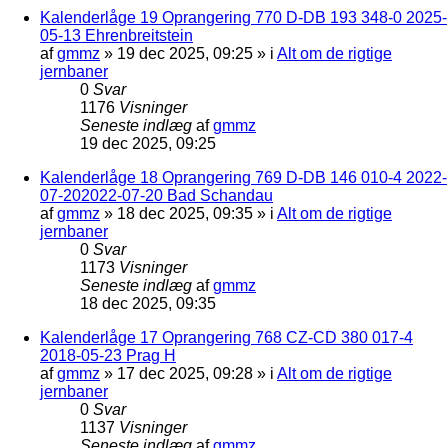
Kalenderlåge 19 Oprangering 770 D-DB 193 348-0 2025-
05-13 Ehrenbreitstein
af
gmmz
»
19 dec 2025, 09:25
» i
Alt om de rigtige
jernbaner
0
Svar
1176
Visninger
Seneste indlæg
af
gmmz
19 dec 2025, 09:25
Kalenderlåge 18 Oprangering 769 D-DB 146 010-4 2022-
07-202022-07-20 Bad Schandau
af
gmmz
»
18 dec 2025, 09:35
» i
Alt om de rigtige
jernbaner
0
Svar
1173
Visninger
Seneste indlæg
af
gmmz
18 dec 2025, 09:35
Kalenderlåge 17 Oprangering 768 CZ-CD 380 017-4
2018-05-23 Prag H
af
gmmz
»
17 dec 2025, 09:28
» i
Alt om de rigtige
jernbaner
0
Svar
1137
Visninger
Seneste indlæg
af
gmmz