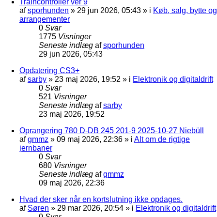
Traincontroller ver 9
af
sporhunden
»
29 jun 2026, 05:43
» i
Køb, salg, bytte og
arrangementer
0
Svar
1775
Visninger
Seneste indlæg
af
sporhunden
29 jun 2026, 05:43
Opdatering CS3+
af
sarby
»
23 maj 2026, 19:52
» i
Elektronik og digitaldrift
0
Svar
521
Visninger
Seneste indlæg
af
sarby
23 maj 2026, 19:52
Oprangering 780 D-DB 245 201-9 2025-10-27 Niebüll
af
gmmz
»
09 maj 2026, 22:36
» i
Alt om de rigtige
jernbaner
0
Svar
680
Visninger
Seneste indlæg
af
gmmz
09 maj 2026, 22:36
Hvad der sker når en kortslutning ikke opdages.
af
Søren
»
29 mar 2026, 20:54
» i
Elektronik og digitaldrift
0
Svar