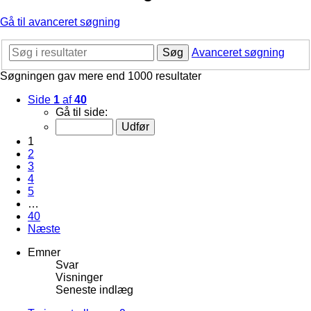
Gå til avanceret søgning
Søg
Avanceret søgning
Søgningen gav mere end 1000 resultater
Side
1
af
40
Gå til side:
1
2
3
4
5
…
40
Næste
Emner
Svar
Visninger
Seneste indlæg