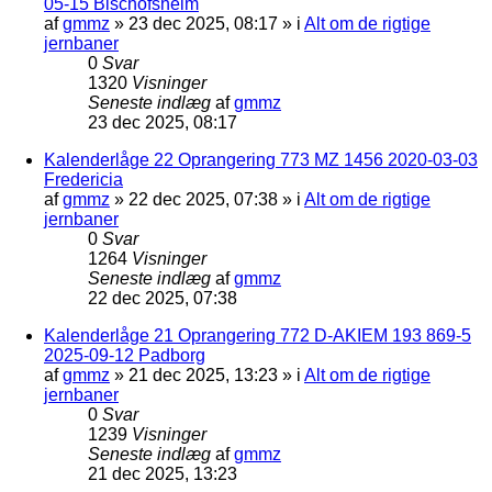
05-15 Bischofsheim
af
gmmz
»
23 dec 2025, 08:17
» i
Alt om de rigtige
jernbaner
0
Svar
1320
Visninger
Seneste indlæg
af
gmmz
23 dec 2025, 08:17
Kalenderlåge 22 Oprangering 773 MZ 1456 2020-03-03
Fredericia
af
gmmz
»
22 dec 2025, 07:38
» i
Alt om de rigtige
jernbaner
0
Svar
1264
Visninger
Seneste indlæg
af
gmmz
22 dec 2025, 07:38
Kalenderlåge 21 Oprangering 772 D-AKIEM 193 869-5
2025-09-12 Padborg
af
gmmz
»
21 dec 2025, 13:23
» i
Alt om de rigtige
jernbaner
0
Svar
1239
Visninger
Seneste indlæg
af
gmmz
21 dec 2025, 13:23