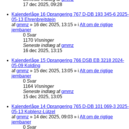
17 dec 2025, 09:28
Kalenderlåge 16 Oprangering 767 D-DB 193 345-6 2025-
05-13 Ehrenbreitstein
af
gmmz
»
16 dec 2025, 13:15
» i
Alt om de rigtige
jernbaner
0
Svar
1170
Visninger
Seneste indlæg
af
gmmz
16 dec 2025, 13:15
Kalenderlåge 15 Oprangering 766 DSB EB 3218 2024-
05-09 Kolding
af
gmmz
»
15 dec 2025, 13:05
» i
Alt om de rigtige
jernbaner
0
Svar
1164
Visninger
Seneste indlæg
af
gmmz
15 dec 2025, 13:05
Kalenderlåge 14 Oprangering 765 D-DB 101 069-3 2025-
05-13 Koblenz-Lützel
af
gmmz
»
14 dec 2025, 09:03
» i
Alt om de rigtige
jernbaner
0
Svar