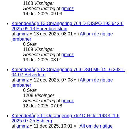
1168
Visninger
Seneste indlæg
af
gmmz
14 dec 2025, 09:03
Kalenderlåge 13 Oprangering 764 D-DISPO 193 642-6
2025-05-13 Ehrenbreitstein
af
gmmz
»
13 dec 2025, 08:01
» i
Alt om de rigtige
jernbaner
0
Svar
1169
Visninger
Seneste indlæg
af
gmmz
13 dec 2025, 08:01
Kalenderlåge 12 Oprangering 763 DSB ME 1516 2021-
04-07 Belvedere
af
gmmz
»
12 dec 2025, 07:08
» i
Alt om de rigtige
jernbaner
0
Svar
1208
Visninger
Seneste indlæg
af
gmmz
12 dec 2025, 07:08
Kalenderlåge 11 Oprangering 762 D-Hctor 193 411-6
2025-07-25 Esbjerg
af
gmmz
»
11 dec 2025, 10:01
» i
Alt om de rigtige