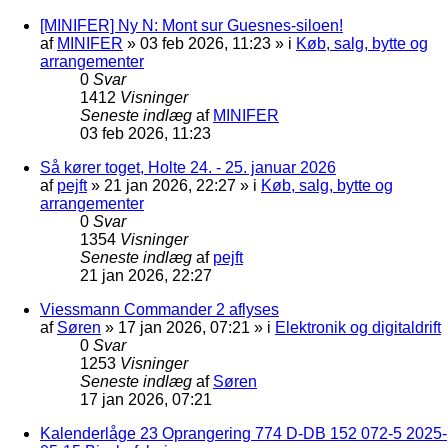
[MINIFER] Ny N: Mont sur Guesnes-siloen!
af
MINIFER
»
03 feb 2026, 11:23
» i
Køb, salg, bytte og
arrangementer
0
Svar
1412
Visninger
Seneste indlæg
af
MINIFER
03 feb 2026, 11:23
Så kører toget, Holte 24. - 25. januar 2026
af
pejft
»
21 jan 2026, 22:27
» i
Køb, salg, bytte og
arrangementer
0
Svar
1354
Visninger
Seneste indlæg
af
pejft
21 jan 2026, 22:27
Viessmann Commander 2 aflyses
af
Søren
»
17 jan 2026, 07:21
» i
Elektronik og digitaldrift
0
Svar
1253
Visninger
Seneste indlæg
af
Søren
17 jan 2026, 07:21
Kalenderlåge 23 Oprangering 774 D-DB 152 072-5 2025-