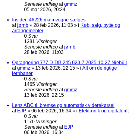
Seneste indlæg
af
gmmz
05 mar 2026, 20:24
Insider: 46226 malmvogne sælges
af
jørnb
»
28 feb 2026, 11:03
» i
Køb, salg, bytte og
arrangementer
0
Svar
1281
Visninger
Seneste indlæg
af
jørnb
28 feb 2026, 11:03
Oprangering 777 D-DB 245 023-7 2025-10-27 Niebüll
af
gmmz
»
13 feb 2026, 22:15
» i
Alt om de rigtige
jernbaner
0
Svar
1465
Visninger
Seneste indlæg
af
gmmz
13 feb 2026, 22:15
Lenz ABC til bremse og automatisk viderekørsel
af
EJP
»
06 feb 2026, 16:34
» i
Elektronik og digitaldrift
0
Svar
1170
Visninger
Seneste indlæg
af
EJP
06 feb 2026, 16:34