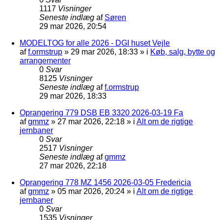
1117
Visninger
Seneste indlæg
af
Søren
29 mar 2026, 20:54
MODELTOG for alle 2026 - DGI huset Vejle
af
f.ormstrup
»
29 mar 2026, 18:33
» i
Køb, salg, bytte og
arrangementer
0
Svar
8125
Visninger
Seneste indlæg
af
f.ormstrup
29 mar 2026, 18:33
Oprangering 779 DSB EB 3320 2026-03-19 Fa
af
gmmz
»
27 mar 2026, 22:18
» i
Alt om de rigtige
jernbaner
0
Svar
2517
Visninger
Seneste indlæg
af
gmmz
27 mar 2026, 22:18
Oprangering 778 MZ 1456 2026-03-05 Fredericia
af
gmmz
»
05 mar 2026, 20:24
» i
Alt om de rigtige
jernbaner
0
Svar
1535
Visninger