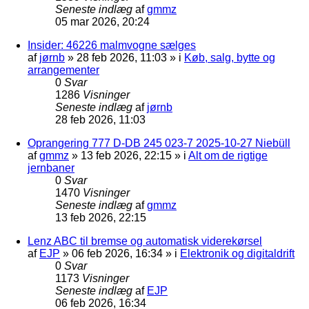
Seneste indlæg
af
gmmz
05 mar 2026, 20:24
Insider: 46226 malmvogne sælges
af
jørnb
»
28 feb 2026, 11:03
» i
Køb, salg, bytte og
arrangementer
0
Svar
1286
Visninger
Seneste indlæg
af
jørnb
28 feb 2026, 11:03
Oprangering 777 D-DB 245 023-7 2025-10-27 Niebüll
af
gmmz
»
13 feb 2026, 22:15
» i
Alt om de rigtige
jernbaner
0
Svar
1470
Visninger
Seneste indlæg
af
gmmz
13 feb 2026, 22:15
Lenz ABC til bremse og automatisk viderekørsel
af
EJP
»
06 feb 2026, 16:34
» i
Elektronik og digitaldrift
0
Svar
1173
Visninger
Seneste indlæg
af
EJP
06 feb 2026, 16:34