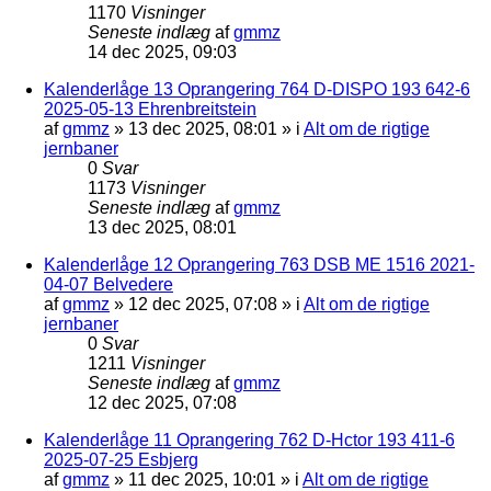
1170
Visninger
Seneste indlæg
af
gmmz
14 dec 2025, 09:03
Kalenderlåge 13 Oprangering 764 D-DISPO 193 642-6
2025-05-13 Ehrenbreitstein
af
gmmz
»
13 dec 2025, 08:01
» i
Alt om de rigtige
jernbaner
0
Svar
1173
Visninger
Seneste indlæg
af
gmmz
13 dec 2025, 08:01
Kalenderlåge 12 Oprangering 763 DSB ME 1516 2021-
04-07 Belvedere
af
gmmz
»
12 dec 2025, 07:08
» i
Alt om de rigtige
jernbaner
0
Svar
1211
Visninger
Seneste indlæg
af
gmmz
12 dec 2025, 07:08
Kalenderlåge 11 Oprangering 762 D-Hctor 193 411-6
2025-07-25 Esbjerg
af
gmmz
»
11 dec 2025, 10:01
» i
Alt om de rigtige