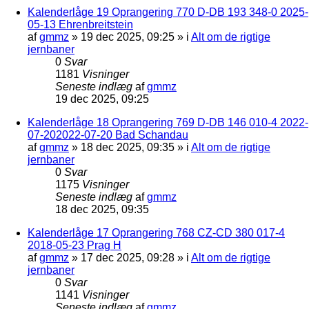
Kalenderlåge 19 Oprangering 770 D-DB 193 348-0 2025-
05-13 Ehrenbreitstein
af
gmmz
»
19 dec 2025, 09:25
» i
Alt om de rigtige
jernbaner
0
Svar
1181
Visninger
Seneste indlæg
af
gmmz
19 dec 2025, 09:25
Kalenderlåge 18 Oprangering 769 D-DB 146 010-4 2022-
07-202022-07-20 Bad Schandau
af
gmmz
»
18 dec 2025, 09:35
» i
Alt om de rigtige
jernbaner
0
Svar
1175
Visninger
Seneste indlæg
af
gmmz
18 dec 2025, 09:35
Kalenderlåge 17 Oprangering 768 CZ-CD 380 017-4
2018-05-23 Prag H
af
gmmz
»
17 dec 2025, 09:28
» i
Alt om de rigtige
jernbaner
0
Svar
1141
Visninger
Seneste indlæg
af
gmmz