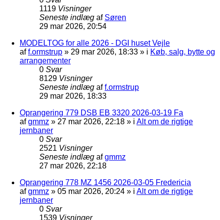
1119
Visninger
Seneste indlæg
af
Søren
29 mar 2026, 20:54
MODELTOG for alle 2026 - DGI huset Vejle
af
f.ormstrup
»
29 mar 2026, 18:33
» i
Køb, salg, bytte og
arrangementer
0
Svar
8129
Visninger
Seneste indlæg
af
f.ormstrup
29 mar 2026, 18:33
Oprangering 779 DSB EB 3320 2026-03-19 Fa
af
gmmz
»
27 mar 2026, 22:18
» i
Alt om de rigtige
jernbaner
0
Svar
2521
Visninger
Seneste indlæg
af
gmmz
27 mar 2026, 22:18
Oprangering 778 MZ 1456 2026-03-05 Fredericia
af
gmmz
»
05 mar 2026, 20:24
» i
Alt om de rigtige
jernbaner
0
Svar
1539
Visninger