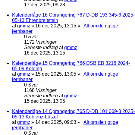
17 dec 2025, 09:28
Kalenderlåge 16 Oprangering 767 D-DB 193 345-6 2025-
05-13 Ehrenbreitstein
af
gmmz
»
16 dec 2025, 13:15
» i
Alt om de rigtige
jernbaner
0
Svar
1172
Visninger
Seneste indlæg
af
gmmz
16 dec 2025, 13:15
Kalenderlåge 15 Oprangering 766 DSB EB 3218 2024-
05-09 Kolding
af
gmmz
»
15 dec 2025, 13:05
» i
Alt om de rigtige
jernbaner
0
Svar
1168
Visninger
Seneste indlæg
af
gmmz
15 dec 2025, 13:05
Kalenderlåge 14 Oprangering 765 D-DB 101 069-3 2025-
05-13 Koblenz-Lützel
af
gmmz
»
14 dec 2025, 09:03
» i
Alt om de rigtige
jernbaner
0
Svar