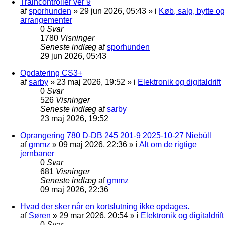
Traincontroller ver 9
af
sporhunden
»
29 jun 2026, 05:43
» i
Køb, salg, bytte og
arrangementer
0
Svar
1780
Visninger
Seneste indlæg
af
sporhunden
29 jun 2026, 05:43
Opdatering CS3+
af
sarby
»
23 maj 2026, 19:52
» i
Elektronik og digitaldrift
0
Svar
526
Visninger
Seneste indlæg
af
sarby
23 maj 2026, 19:52
Oprangering 780 D-DB 245 201-9 2025-10-27 Niebüll
af
gmmz
»
09 maj 2026, 22:36
» i
Alt om de rigtige
jernbaner
0
Svar
681
Visninger
Seneste indlæg
af
gmmz
09 maj 2026, 22:36
Hvad der sker når en kortslutning ikke opdages.
af
Søren
»
29 mar 2026, 20:54
» i
Elektronik og digitaldrift
0
Svar