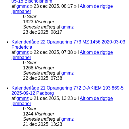
05-15 Bischofsheim
af
gmmz
»
23 dec 2025, 08:17
» i
Alt om de rigtige
jernbaner
0
Svar
1323
Visninger
Seneste indlæg
af
gmmz
23 dec 2025, 08:17
Kalenderlåge 22 Oprangering 773 MZ 1456 2020-03-03
Fredericia
af
gmmz
»
22 dec 2025, 07:38
» i
Alt om de rigtige
jernbaner
0
Svar
1268
Visninger
Seneste indlæg
af
gmmz
22 dec 2025, 07:38
Kalenderlåge 21 Oprangering 772 D-AKIEM 193 869-5
2025-09-12 Padborg
af
gmmz
»
21 dec 2025, 13:23
» i
Alt om de rigtige
jernbaner
0
Svar
1244
Visninger
Seneste indlæg
af
gmmz
21 dec 2025, 13:23