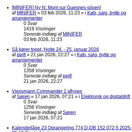
[MINIFER] Ny N: Mont sur Guesnes-siloen!
af
MINIFER
»
03 feb 2026, 11:23
» i
Køb, salg, bytte og
arrangementer
0
Svar
1419
Visninger
Seneste indlæg
af
MINIFER
03 feb 2026, 11:23
Så kører toget, Holte 24. - 25. januar 2026
af
pejft
»
21 jan 2026, 22:27
» i
Køb, salg, bytte og
arrangementer
0
Svar
1358
Visninger
Seneste indlæg
af
pejft
21 jan 2026, 22:27
Viessmann Commander 2 aflyses
af
Søren
»
17 jan 2026, 07:21
» i
Elektronik og digitaldrift
0
Svar
1256
Visninger
Seneste indlæg
af
Søren
17 jan 2026, 07:21
Kalenderlåge 23 Oprangering 774 D-DB 152 072-5 2025-