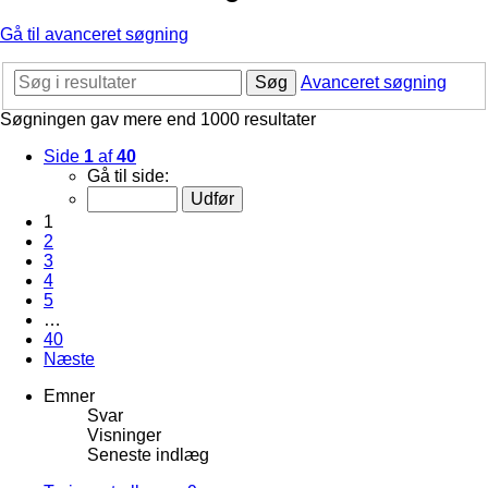
Gå til avanceret søgning
Søg
Avanceret søgning
Søgningen gav mere end 1000 resultater
Side
1
af
40
Gå til side:
1
2
3
4
5
…
40
Næste
Emner
Svar
Visninger
Seneste indlæg