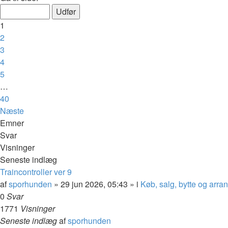
1
2
3
4
5
…
40
Næste
Emner
Svar
Visninger
Seneste indlæg
Traincontroller ver 9
af
sporhunden
»
29 jun 2026, 05:43
» i
Køb, salg, bytte og arr
0
Svar
1771
Visninger
Seneste indlæg
af
sporhunden