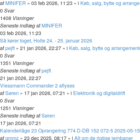
af
MINIFER
»
03 feb 2026, 11:23
» i
Køb, salg, bytte og arrang
0
Svar
1408
Visninger
Seneste indlæg
af
MINIFER
03 feb 2026, 11:23
Så kører toget, Holte 24. - 25. januar 2026
af
pejft
»
21 jan 2026, 22:27
» i
Køb, salg, bytte og arrangement
0
Svar
1351
Visninger
Seneste indlæg
af
pejft
21 jan 2026, 22:27
Viessmann Commander 2 aflyses
af
Søren
»
17 jan 2026, 07:21
» i
Elektronik og digitaldrift
0
Svar
1251
Visninger
Seneste indlæg
af
Søren
17 jan 2026, 07:21
Kalenderlåge 23 Oprangering 774 D-DB 152 072-5 2025-05-15
af
gmmz
»
23 dec 2025, 08:17
» i
Alt om de rigtige jernbaner