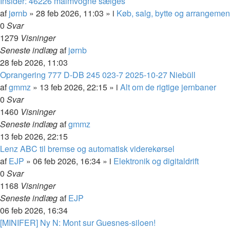
Insider: 46226 malmvogne sælges
af
jørnb
»
28 feb 2026, 11:03
» i
Køb, salg, bytte og arrangemen
0
Svar
1279
Visninger
Seneste indlæg
af
jørnb
28 feb 2026, 11:03
Oprangering 777 D-DB 245 023-7 2025-10-27 Niebüll
af
gmmz
»
13 feb 2026, 22:15
» i
Alt om de rigtige jernbaner
0
Svar
1460
Visninger
Seneste indlæg
af
gmmz
13 feb 2026, 22:15
Lenz ABC til bremse og automatisk viderekørsel
af
EJP
»
06 feb 2026, 16:34
» i
Elektronik og digitaldrift
0
Svar
1168
Visninger
Seneste indlæg
af
EJP
06 feb 2026, 16:34
[MINIFER] Ny N: Mont sur Guesnes-siloen!