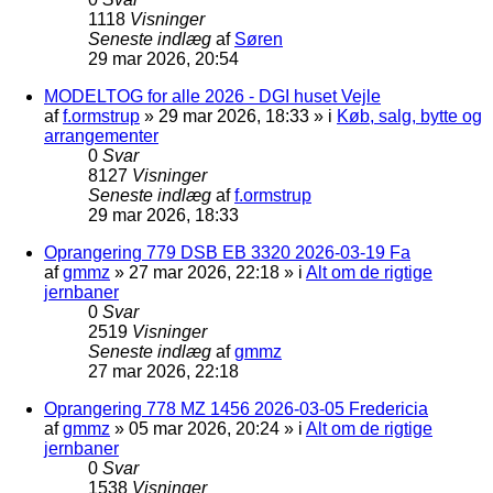
1118
Visninger
Seneste indlæg
af
Søren
29 mar 2026, 20:54
MODELTOG for alle 2026 - DGI huset Vejle
af
f.ormstrup
»
29 mar 2026, 18:33
» i
Køb, salg, bytte og
arrangementer
0
Svar
8127
Visninger
Seneste indlæg
af
f.ormstrup
29 mar 2026, 18:33
Oprangering 779 DSB EB 3320 2026-03-19 Fa
af
gmmz
»
27 mar 2026, 22:18
» i
Alt om de rigtige
jernbaner
0
Svar
2519
Visninger
Seneste indlæg
af
gmmz
27 mar 2026, 22:18
Oprangering 778 MZ 1456 2026-03-05 Fredericia
af
gmmz
»
05 mar 2026, 20:24
» i
Alt om de rigtige
jernbaner
0
Svar
1538
Visninger