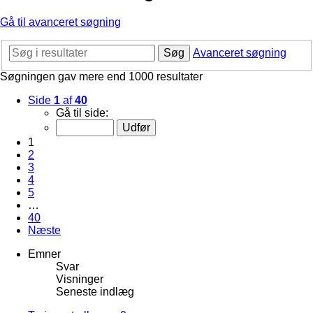
Gå til avanceret søgning
Søg
Avanceret søgning
Søgningen gav mere end 1000 resultater
Side
1
af
40
Gå til side:
1
2
3
4
5
…
40
Næste
Emner
Svar
Visninger
Seneste indlæg