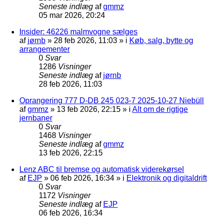
Seneste indlæg
af
gmmz
05 mar 2026, 20:24
Insider: 46226 malmvogne sælges
af
jørnb
»
28 feb 2026, 11:03
» i
Køb, salg, bytte og
arrangementer
0
Svar
1286
Visninger
Seneste indlæg
af
jørnb
28 feb 2026, 11:03
Oprangering 777 D-DB 245 023-7 2025-10-27 Niebüll
af
gmmz
»
13 feb 2026, 22:15
» i
Alt om de rigtige
jernbaner
0
Svar
1468
Visninger
Seneste indlæg
af
gmmz
13 feb 2026, 22:15
Lenz ABC til bremse og automatisk viderekørsel
af
EJP
»
06 feb 2026, 16:34
» i
Elektronik og digitaldrift
0
Svar
1172
Visninger
Seneste indlæg
af
EJP
06 feb 2026, 16:34