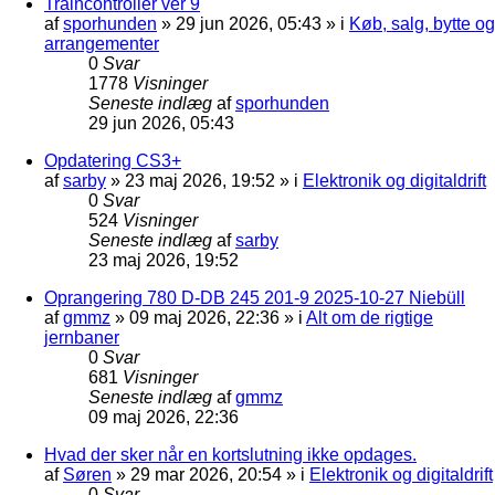
Traincontroller ver 9
af
sporhunden
»
29 jun 2026, 05:43
» i
Køb, salg, bytte og
arrangementer
0
Svar
1778
Visninger
Seneste indlæg
af
sporhunden
29 jun 2026, 05:43
Opdatering CS3+
af
sarby
»
23 maj 2026, 19:52
» i
Elektronik og digitaldrift
0
Svar
524
Visninger
Seneste indlæg
af
sarby
23 maj 2026, 19:52
Oprangering 780 D-DB 245 201-9 2025-10-27 Niebüll
af
gmmz
»
09 maj 2026, 22:36
» i
Alt om de rigtige
jernbaner
0
Svar
681
Visninger
Seneste indlæg
af
gmmz
09 maj 2026, 22:36
Hvad der sker når en kortslutning ikke opdages.
af
Søren
»
29 mar 2026, 20:54
» i
Elektronik og digitaldrift
0
Svar