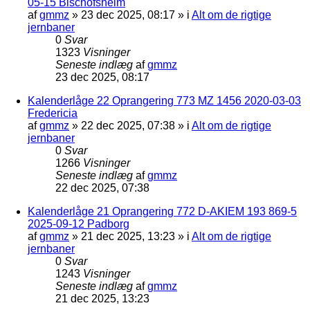
05-15 Bischofsheim
af
gmmz
»
23 dec 2025, 08:17
» i
Alt om de rigtige
jernbaner
0
Svar
1323
Visninger
Seneste indlæg
af
gmmz
23 dec 2025, 08:17
Kalenderlåge 22 Oprangering 773 MZ 1456 2020-03-03
Fredericia
af
gmmz
»
22 dec 2025, 07:38
» i
Alt om de rigtige
jernbaner
0
Svar
1266
Visninger
Seneste indlæg
af
gmmz
22 dec 2025, 07:38
Kalenderlåge 21 Oprangering 772 D-AKIEM 193 869-5
2025-09-12 Padborg
af
gmmz
»
21 dec 2025, 13:23
» i
Alt om de rigtige
jernbaner
0
Svar
1243
Visninger
Seneste indlæg
af
gmmz
21 dec 2025, 13:23