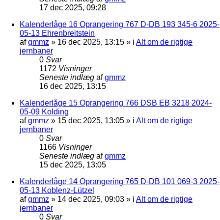
17 dec 2025, 09:28
Kalenderlåge 16 Oprangering 767 D-DB 193 345-6 2025-
05-13 Ehrenbreitstein
af
gmmz
»
16 dec 2025, 13:15
» i
Alt om de rigtige
jernbaner
0
Svar
1172
Visninger
Seneste indlæg
af
gmmz
16 dec 2025, 13:15
Kalenderlåge 15 Oprangering 766 DSB EB 3218 2024-
05-09 Kolding
af
gmmz
»
15 dec 2025, 13:05
» i
Alt om de rigtige
jernbaner
0
Svar
1166
Visninger
Seneste indlæg
af
gmmz
15 dec 2025, 13:05
Kalenderlåge 14 Oprangering 765 D-DB 101 069-3 2025-
05-13 Koblenz-Lützel
af
gmmz
»
14 dec 2025, 09:03
» i
Alt om de rigtige
jernbaner
0
Svar