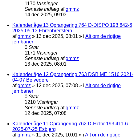
1170
Visninger
Seneste indlæg
af
gmmz
14 dec 2025, 09:03
Kalenderlåge 13 Oprangering 764 D-DISPO 193 642-6
2025-05-13 Ehrenbreitstein
af
gmmz
»
13 dec 2025, 08:01
» i
Alt om de rigtige
jernbaner
0
Svar
1171
Visninger
Seneste indlæg
af
gmmz
13 dec 2025, 08:01
Kalenderlåge 12 Oprangering 763 DSB ME 1516 2021-
04-07 Belvedere
af
gmmz
»
12 dec 2025, 07:08
» i
Alt om de rigtige
jernbaner
0
Svar
1210
Visninger
Seneste indlæg
af
gmmz
12 dec 2025, 07:08
Kalenderlåge 11 Oprangering 762 D-Hctor 193 411-6
2025-07-25 Esbjerg
af
gmmz
»
11 dec 2025, 10:01
» i
Alt om de rigtige