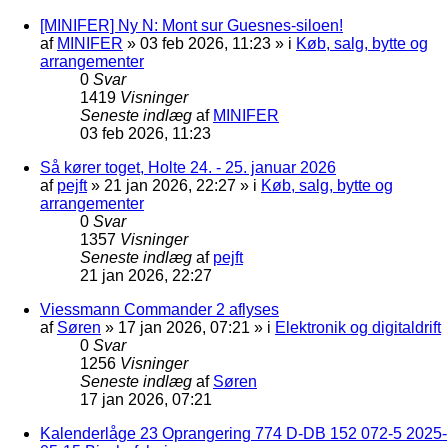
[MINIFER] Ny N: Mont sur Guesnes-siloen!
af
MINIFER
»
03 feb 2026, 11:23
» i
Køb, salg, bytte og
arrangementer
0
Svar
1419
Visninger
Seneste indlæg
af
MINIFER
03 feb 2026, 11:23
Så kører toget, Holte 24. - 25. januar 2026
af
pejft
»
21 jan 2026, 22:27
» i
Køb, salg, bytte og
arrangementer
0
Svar
1357
Visninger
Seneste indlæg
af
pejft
21 jan 2026, 22:27
Viessmann Commander 2 aflyses
af
Søren
»
17 jan 2026, 07:21
» i
Elektronik og digitaldrift
0
Svar
1256
Visninger
Seneste indlæg
af
Søren
17 jan 2026, 07:21
Kalenderlåge 23 Oprangering 774 D-DB 152 072-5 2025-