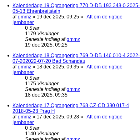
Kalenderlåge 19 Oprangering 770 D-DB 193 348-0 2025-
05-13 Ehrenbreitstein
af
gmmz
»
19 dec 2025, 09:25
» i
Alt om de rigtige
jernbaner
0
Svar
1179
Visninger
Seneste indlæg
af
gmmz
19 dec 2025, 09:25
Kalenderlåge 18 Oprangering 769 D-DB 146 010-4 2022-
07-202022-07-20 Bad Schandau
af
gmmz
»
18 dec 2025, 09:35
» i
Alt om de rigtige
jernbaner
0
Svar
1175
Visninger
Seneste indlæg
af
gmmz
18 dec 2025, 09:35
Kalenderlåge 17 Oprangering 768 CZ-CD 380 017-4
2018-05-23 Prag H
af
gmmz
»
17 dec 2025, 09:28
» i
Alt om de rigtige
jernbaner
0
Svar
1140
Visninger
Seneste indlæg
af
gmmz