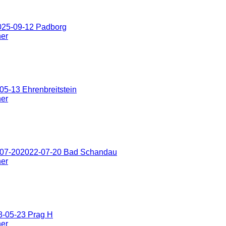
025-09-12 Padborg
ner
5-13 Ehrenbreitstein
ner
-07-202022-07-20 Bad Schandau
ner
8-05-23 Prag H
ner