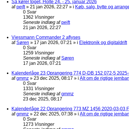
Så kører toget, Holte 24. - 25. januar 2026
af
pejft
»
21 jan 2026, 22:27
» i
Køb, salg, bytte og arran
0
Svar
1362
Visninger
Seneste indlæg
af
pejft
21 jan 2026, 22:27
Viessmann Commander 2 aflyses
af
Søren
»
17 jan 2026, 07:21
» i
Elektronik og digitaldrift
0
Svar
1259
Visninger
Seneste indlæg
af
Søren
17 jan 2026, 07:21
Kalenderlåge 23 Oprangering 774 D-DB 152 072-5 2025-
af
gmmz
»
23 dec 2025, 08:17
» i
Alt om de rigtige jernba
0
Svar
1331
Visninger
Seneste indlæg
af
gmmz
23 dec 2025, 08:17
Kalenderlåge 22 Oprangering 773 MZ 1456 2020-03-03 F
af
gmmz
»
22 dec 2025, 07:38
» i
Alt om de rigtige jernba
0
Svar
1273
Visninger