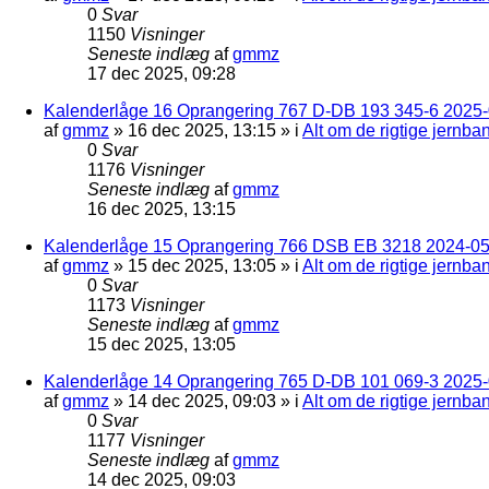
0
Svar
1150
Visninger
Seneste indlæg
af
gmmz
17 dec 2025, 09:28
Kalenderlåge 16 Oprangering 767 D-DB 193 345-6 2025-0
af
gmmz
»
16 dec 2025, 13:15
» i
Alt om de rigtige jernba
0
Svar
1176
Visninger
Seneste indlæg
af
gmmz
16 dec 2025, 13:15
Kalenderlåge 15 Oprangering 766 DSB EB 3218 2024-05
af
gmmz
»
15 dec 2025, 13:05
» i
Alt om de rigtige jernba
0
Svar
1173
Visninger
Seneste indlæg
af
gmmz
15 dec 2025, 13:05
Kalenderlåge 14 Oprangering 765 D-DB 101 069-3 2025-
af
gmmz
»
14 dec 2025, 09:03
» i
Alt om de rigtige jernba
0
Svar
1177
Visninger
Seneste indlæg
af
gmmz
14 dec 2025, 09:03