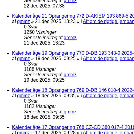
Seneste indlæg
af
gmmz
22 dec 2025, 07:38
Kalenderlåge 21 Oprangering 772 D-AKIEM 193 869-5 2
af
gmmz
»
21 dec 2025, 13:23
» i
Alt om de rigtige jernba
0
Svar
1250
Visninger
Seneste indlæg
af
gmmz
21 dec 2025, 13:23
Kalenderlåge 19 Oprangering 770 D-DB 193 348-0 2025-0
af
gmmz
»
19 dec 2025, 09:25
» i
Alt om de rigtige jernba
0
Svar
1188
Visninger
Seneste indlæg
af
gmmz
19 dec 2025, 09:25
Kalenderlåge 18 Oprangering 769 D-DB 146 010-4 2022
af
gmmz
»
18 dec 2025, 09:35
» i
Alt om de rigtige jernba
0
Svar
1182
Visninger
Seneste indlæg
af
gmmz
18 dec 2025, 09:35
Kalenderlåge 17 Oprangering 768 CZ-CD 380 017-4 201
af
gmmz
»
17 dec 2025, 09:28
» i
Alt om de rigtige jernba