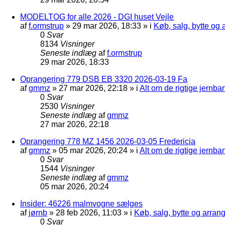
MODELTOG for alle 2026 - DGI huset Vejle
af
f.ormstrup
»
29 mar 2026, 18:33
» i
Køb, salg, bytte og
0
Svar
8134
Visninger
Seneste indlæg
af
f.ormstrup
29 mar 2026, 18:33
Oprangering 779 DSB EB 3320 2026-03-19 Fa
af
gmmz
»
27 mar 2026, 22:18
» i
Alt om de rigtige jernba
0
Svar
2530
Visninger
Seneste indlæg
af
gmmz
27 mar 2026, 22:18
Oprangering 778 MZ 1456 2026-03-05 Fredericia
af
gmmz
»
05 mar 2026, 20:24
» i
Alt om de rigtige jernba
0
Svar
1544
Visninger
Seneste indlæg
af
gmmz
05 mar 2026, 20:24
Insider: 46226 malmvogne sælges
af
jørnb
»
28 feb 2026, 11:03
» i
Køb, salg, bytte og arra
0
Svar