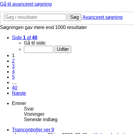
Gå til avanceret søgning
Søg
Avanceret søgning
Søgningen gav mere end 1000 resultater
Side
1
af
40
Gå til side:
1
2
3
4
5
…
40
Næste
Emner
Svar
Visninger
Seneste indlæg
Traincontroller ver 9