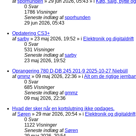
af
sporhunden
»
29 jun 2026, 05:43
» i
Køb, salg, bytte o
0
Svar
1786
Visninger
Seneste indlæg
af
sporhunden
29 jun 2026, 05:43
Opdatering CS3+
af
sarby
»
23 maj 2026, 19:52
» i
Elektronik og digitaldrift
0
Svar
531
Visninger
Seneste indlæg
af
sarby
23 maj 2026, 19:52
Oprangering 780 D-DB 245 201-9 2025-10-27 Niebüll
af
gmmz
»
09 maj 2026, 22:36
» i
Alt om de rigtige jernba
0
Svar
685
Visninger
Seneste indlæg
af
gmmz
09 maj 2026, 22:36
Hvad der sker når en kortslutning ikke opdages.
af
Søren
»
29 mar 2026, 20:54
» i
Elektronik og digitaldrift
0
Svar
1122
Visninger
Seneste indlæg
af
Søren
29 mar 2026, 20:54