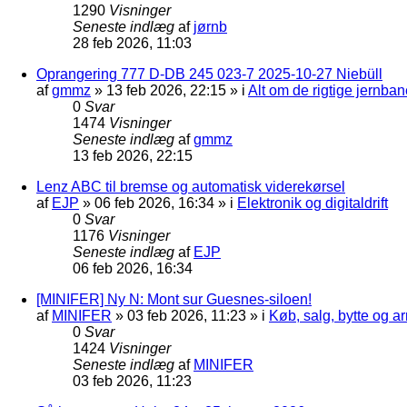
1290
Visninger
Seneste indlæg
af
jørnb
28 feb 2026, 11:03
Oprangering 777 D-DB 245 023-7 2025-10-27 Niebüll
af
gmmz
»
13 feb 2026, 22:15
» i
Alt om de rigtige jernban
0
Svar
1474
Visninger
Seneste indlæg
af
gmmz
13 feb 2026, 22:15
Lenz ABC til bremse og automatisk viderekørsel
af
EJP
»
06 feb 2026, 16:34
» i
Elektronik og digitaldrift
0
Svar
1176
Visninger
Seneste indlæg
af
EJP
06 feb 2026, 16:34
[MINIFER] Ny N: Mont sur Guesnes-siloen!
af
MINIFER
»
03 feb 2026, 11:23
» i
Køb, salg, bytte og 
0
Svar
1424
Visninger
Seneste indlæg
af
MINIFER
03 feb 2026, 11:23