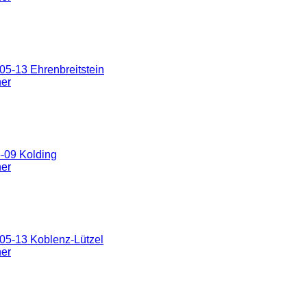
5-13 Ehrenbreitstein
ner
-09 Kolding
ner
05-13 Koblenz-Lützel
ner