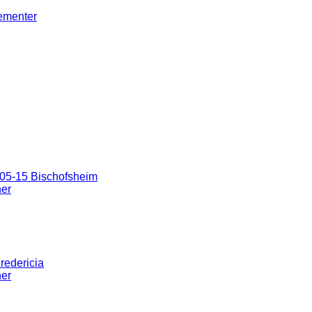
gementer
05-15 Bischofsheim
ner
redericia
ner