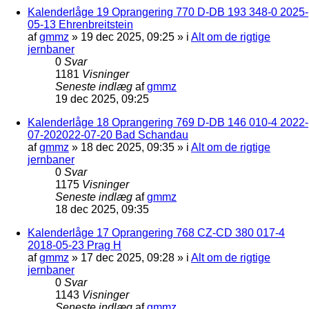
Kalenderlåge 19 Oprangering 770 D-DB 193 348-0 2025-
05-13 Ehrenbreitstein
af
gmmz
»
19 dec 2025, 09:25
» i
Alt om de rigtige
jernbaner
0
Svar
1181
Visninger
Seneste indlæg
af
gmmz
19 dec 2025, 09:25
Kalenderlåge 18 Oprangering 769 D-DB 146 010-4 2022-
07-202022-07-20 Bad Schandau
af
gmmz
»
18 dec 2025, 09:35
» i
Alt om de rigtige
jernbaner
0
Svar
1175
Visninger
Seneste indlæg
af
gmmz
18 dec 2025, 09:35
Kalenderlåge 17 Oprangering 768 CZ-CD 380 017-4
2018-05-23 Prag H
af
gmmz
»
17 dec 2025, 09:28
» i
Alt om de rigtige
jernbaner
0
Svar
1143
Visninger
Seneste indlæg
af
gmmz