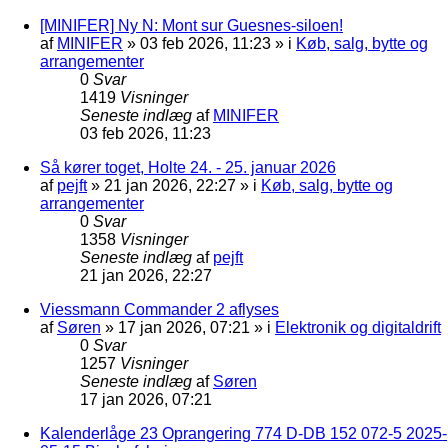
[MINIFER] Ny N: Mont sur Guesnes-siloen!
af
MINIFER
»
03 feb 2026, 11:23
» i
Køb, salg, bytte og
arrangementer
0
Svar
1419
Visninger
Seneste indlæg
af
MINIFER
03 feb 2026, 11:23
Så kører toget, Holte 24. - 25. januar 2026
af
pejft
»
21 jan 2026, 22:27
» i
Køb, salg, bytte og
arrangementer
0
Svar
1358
Visninger
Seneste indlæg
af
pejft
21 jan 2026, 22:27
Viessmann Commander 2 aflyses
af
Søren
»
17 jan 2026, 07:21
» i
Elektronik og digitaldrift
0
Svar
1257
Visninger
Seneste indlæg
af
Søren
17 jan 2026, 07:21
Kalenderlåge 23 Oprangering 774 D-DB 152 072-5 2025-