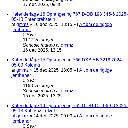
17 dec 2025, 09:28
Kalenderlåge 16 Oprangering 767 D-DB 193 345-6 2025-
05-13 Ehrenbreitstein
af
gmmz
»
16 dec 2025, 13:15
» i
Alt om de rigtige
jernbaner
0
Svar
1172
Visninger
Seneste indlæg
af
gmmz
16 dec 2025, 13:15
Kalenderlåge 15 Oprangering 766 DSB EB 3218 2024-
05-09 Kolding
af
gmmz
»
15 dec 2025, 13:05
» i
Alt om de rigtige
jernbaner
0
Svar
1168
Visninger
Seneste indlæg
af
gmmz
15 dec 2025, 13:05
Kalenderlåge 14 Oprangering 765 D-DB 101 069-3 2025-
05-13 Koblenz-Lützel
af
gmmz
»
14 dec 2025, 09:03
» i
Alt om de rigtige
jernbaner
0
Svar