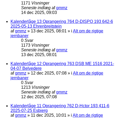
1171
Visninger
Seneste indlæg
af
gmmz
14 dec 2025, 09:03
Kalenderlåge 13 Oprangering 764 D-DISPO 193 642-6
2025-05-13 Ehrenbreitstein
af
gmmz
»
13 dec 2025, 08:01
» i
Alt om de rigtige
jernbaner
0
Svar
1173
Visninger
Seneste indlæg
af
gmmz
13 dec 2025, 08:01
Kalenderlåge 12 Oprangering 763 DSB ME 1516 2021-
04-07 Belvedere
af
gmmz
»
12 dec 2025, 07:08
» i
Alt om de rigtige
jernbaner
0
Svar
1213
Visninger
Seneste indlæg
af
gmmz
12 dec 2025, 07:08
Kalenderlåge 11 Oprangering 762 D-Hctor 193 411-6
2025-07-25 Esbjerg
af
gmmz
»
11 dec 2025, 10:01
» i
Alt om de rigtige