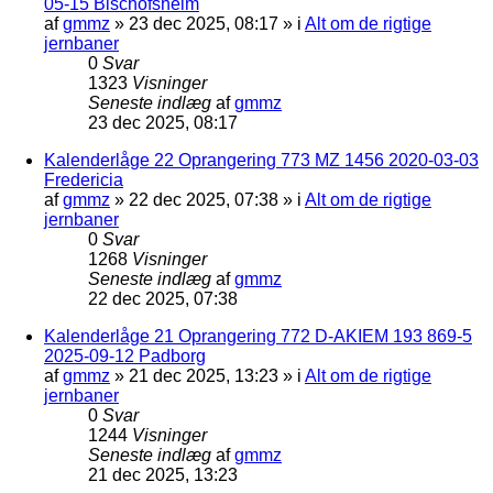
05-15 Bischofsheim
af
gmmz
»
23 dec 2025, 08:17
» i
Alt om de rigtige
jernbaner
0
Svar
1323
Visninger
Seneste indlæg
af
gmmz
23 dec 2025, 08:17
Kalenderlåge 22 Oprangering 773 MZ 1456 2020-03-03
Fredericia
af
gmmz
»
22 dec 2025, 07:38
» i
Alt om de rigtige
jernbaner
0
Svar
1268
Visninger
Seneste indlæg
af
gmmz
22 dec 2025, 07:38
Kalenderlåge 21 Oprangering 772 D-AKIEM 193 869-5
2025-09-12 Padborg
af
gmmz
»
21 dec 2025, 13:23
» i
Alt om de rigtige
jernbaner
0
Svar
1244
Visninger
Seneste indlæg
af
gmmz
21 dec 2025, 13:23