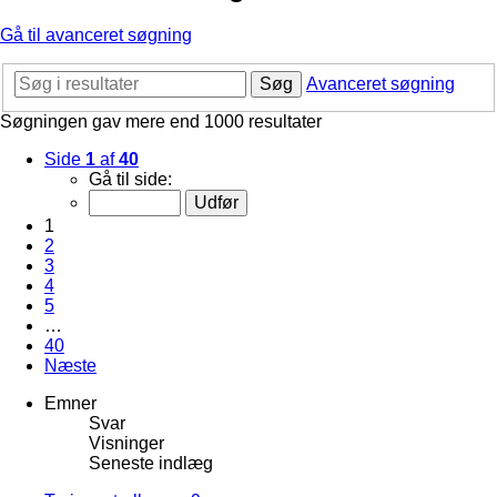
Gå til avanceret søgning
Søg
Avanceret søgning
Søgningen gav mere end 1000 resultater
Side
1
af
40
Gå til side:
1
2
3
4
5
…
40
Næste
Emner
Svar
Visninger
Seneste indlæg