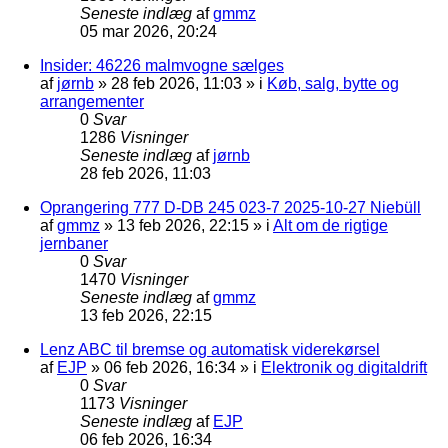
Seneste indlæg
af
gmmz
05 mar 2026, 20:24
Insider: 46226 malmvogne sælges
af
jørnb
»
28 feb 2026, 11:03
» i
Køb, salg, bytte og
arrangementer
0
Svar
1286
Visninger
Seneste indlæg
af
jørnb
28 feb 2026, 11:03
Oprangering 777 D-DB 245 023-7 2025-10-27 Niebüll
af
gmmz
»
13 feb 2026, 22:15
» i
Alt om de rigtige
jernbaner
0
Svar
1470
Visninger
Seneste indlæg
af
gmmz
13 feb 2026, 22:15
Lenz ABC til bremse og automatisk viderekørsel
af
EJP
»
06 feb 2026, 16:34
» i
Elektronik og digitaldrift
0
Svar
1173
Visninger
Seneste indlæg
af
EJP
06 feb 2026, 16:34