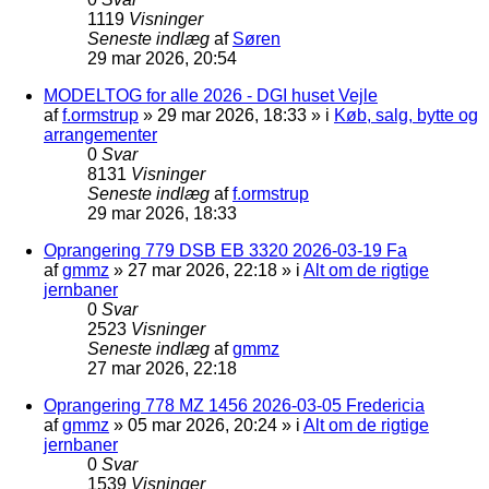
1119
Visninger
Seneste indlæg
af
Søren
29 mar 2026, 20:54
MODELTOG for alle 2026 - DGI huset Vejle
af
f.ormstrup
»
29 mar 2026, 18:33
» i
Køb, salg, bytte og
arrangementer
0
Svar
8131
Visninger
Seneste indlæg
af
f.ormstrup
29 mar 2026, 18:33
Oprangering 779 DSB EB 3320 2026-03-19 Fa
af
gmmz
»
27 mar 2026, 22:18
» i
Alt om de rigtige
jernbaner
0
Svar
2523
Visninger
Seneste indlæg
af
gmmz
27 mar 2026, 22:18
Oprangering 778 MZ 1456 2026-03-05 Fredericia
af
gmmz
»
05 mar 2026, 20:24
» i
Alt om de rigtige
jernbaner
0
Svar
1539
Visninger