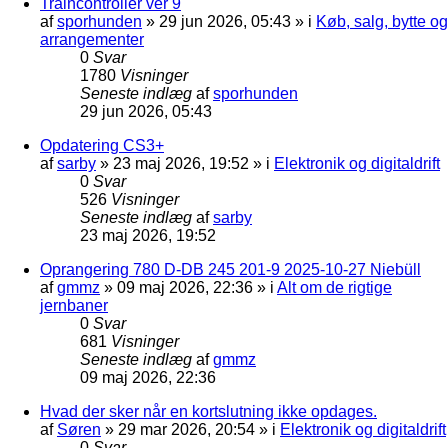
Traincontroller ver 9
af
sporhunden
»
29 jun 2026, 05:43
» i
Køb, salg, bytte og
arrangementer
0
Svar
1780
Visninger
Seneste indlæg
af
sporhunden
29 jun 2026, 05:43
Opdatering CS3+
af
sarby
»
23 maj 2026, 19:52
» i
Elektronik og digitaldrift
0
Svar
526
Visninger
Seneste indlæg
af
sarby
23 maj 2026, 19:52
Oprangering 780 D-DB 245 201-9 2025-10-27 Niebüll
af
gmmz
»
09 maj 2026, 22:36
» i
Alt om de rigtige
jernbaner
0
Svar
681
Visninger
Seneste indlæg
af
gmmz
09 maj 2026, 22:36
Hvad der sker når en kortslutning ikke opdages.
af
Søren
»
29 mar 2026, 20:54
» i
Elektronik og digitaldrift
0
Svar