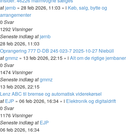
Insider: 46226 malmvogne sælges
af
jørnb
»
28 feb 2026, 11:03
» i
Køb, salg, bytte og
arrangementer
0
Svar
1292
Visninger
Seneste indlæg
af
jørnb
28 feb 2026, 11:03
Oprangering 777 D-DB 245 023-7 2025-10-27 Niebüll
af
gmmz
»
13 feb 2026, 22:15
» i
Alt om de rigtige jernbaner
0
Svar
1474
Visninger
Seneste indlæg
af
gmmz
13 feb 2026, 22:15
Lenz ABC til bremse og automatisk viderekørsel
af
EJP
»
06 feb 2026, 16:34
» i
Elektronik og digitaldrift
0
Svar
1176
Visninger
Seneste indlæg
af
EJP
06 feb 2026, 16:34