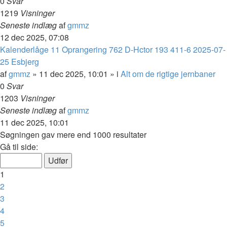
0
Svar
1219
Visninger
Seneste indlæg
af
gmmz
12 dec 2025, 07:08
Kalenderlåge 11 Oprangering 762 D-Hctor 193 411-6 2025-07-
25 Esbjerg
af
gmmz
»
11 dec 2025, 10:01
» i
Alt om de rigtige jernbaner
0
Svar
1203
Visninger
Seneste indlæg
af
gmmz
11 dec 2025, 10:01
Søgningen gav mere end 1000 resultater
Side
Gå til side:
1
af
1
40
2
3
4
5