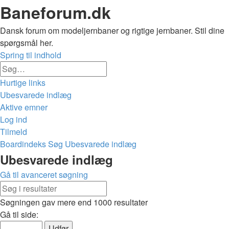
Baneforum.dk
Dansk forum om modeljernbaner og rigtige jernbaner. Stil dine
spørgsmål her.
Spring til indhold
Avanceret
Søg
søgning
Hurtige links
Ubesvarede indlæg
Aktive emner
Log ind
Tilmeld
Boardindeks
Søg
Ubesvarede indlæg
Søg
Ubesvarede indlæg
Gå til avanceret søgning
Avanceret
Søg
søgning
Søgningen gav mere end 1000 resultater
Side
Gå til side:
1