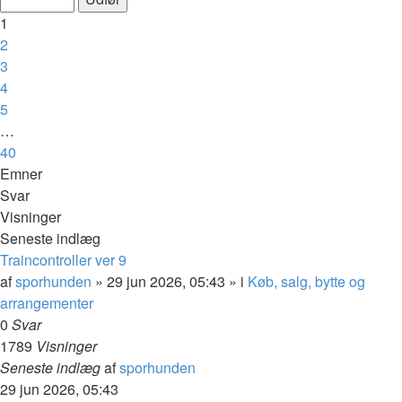
af
1
40
2
3
4
5
…
40
Næste
Emner
Svar
Visninger
Seneste indlæg
Traincontroller ver 9
af
sporhunden
»
29 jun 2026, 05:43
» i
Køb, salg, bytte og
arrangementer
0
Svar
1789
Visninger
Seneste indlæg
af
sporhunden
29 jun 2026, 05:43