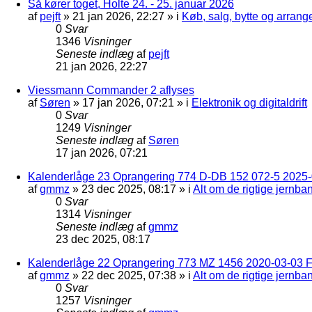
Så kører toget, Holte 24. - 25. januar 2026
af
pejft
»
21 jan 2026, 22:27
» i
Køb, salg, bytte og arran
0
Svar
1346
Visninger
Seneste indlæg
af
pejft
21 jan 2026, 22:27
Viessmann Commander 2 aflyses
af
Søren
»
17 jan 2026, 07:21
» i
Elektronik og digitaldrift
0
Svar
1249
Visninger
Seneste indlæg
af
Søren
17 jan 2026, 07:21
Kalenderlåge 23 Oprangering 774 D-DB 152 072-5 2025-
af
gmmz
»
23 dec 2025, 08:17
» i
Alt om de rigtige jernba
0
Svar
1314
Visninger
Seneste indlæg
af
gmmz
23 dec 2025, 08:17
Kalenderlåge 22 Oprangering 773 MZ 1456 2020-03-03 F
af
gmmz
»
22 dec 2025, 07:38
» i
Alt om de rigtige jernba
0
Svar
1257
Visninger