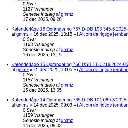
0
Svar
1127
Visninger
Seneste indlæg
af
gmmz
17 dec 2025, 09:28
Kalenderlåge 16 Oprangering 767 D-DB 193 345-6 2025-0
af
gmmz
»
16 dec 2025, 13:15
» i
Alt om de rigtige jernba
0
Svar
1163
Visninger
Seneste indlæg
af
gmmz
16 dec 2025, 13:15
Kalenderlåge 15 Oprangering 766 DSB EB 3218 2024-05
af
gmmz
»
15 dec 2025, 13:05
» i
Alt om de rigtige jernba
0
Svar
1157
Visninger
Seneste indlæg
af
gmmz
15 dec 2025, 13:05
Kalenderlåge 14 Oprangering 765 D-DB 101 069-3 2025-
af
gmmz
»
14 dec 2025, 09:03
» i
Alt om de rigtige jernba
0
Svar
1159
Visninger
Seneste indlæg
af
gmmz
14 dec 2025, 09:03