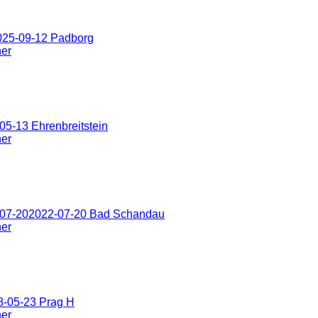
025-09-12 Padborg
ner
5-13 Ehrenbreitstein
ner
-07-202022-07-20 Bad Schandau
ner
8-05-23 Prag H
ner