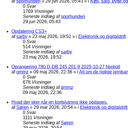
af
sporhunden
»
29 jun 2026, 05:43
» i
Køb, salg, bytte o
0
Svar
1769
Visninger
Seneste indlæg
af
sporhunden
29 jun 2026, 05:43
Opdatering CS3+
af
sarby
»
23 maj 2026, 19:52
» i
Elektronik og digitaldrift
0
Svar
514
Visninger
Seneste indlæg
af
sarby
23 maj 2026, 19:52
Oprangering 780 D-DB 245 201-9 2025-10-27 Niebüll
af
gmmz
»
09 maj 2026, 22:36
» i
Alt om de rigtige jernba
0
Svar
678
Visninger
Seneste indlæg
af
gmmz
09 maj 2026, 22:36
Hvad der sker når en kortslutning ikke opdages.
af
Søren
»
29 mar 2026, 20:54
» i
Elektronik og digitaldrift
0
Svar
1111
Visninger
Seneste indlæg
af
Søren
29 mar 2026, 20:54