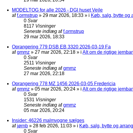
MODELTOG for alle 2026 - DGI huset Vejle
af
f.ormstrup
»
29 mar 2026, 18:33
» i
Køb, salg, bytte og
0
Svar
8117
Visninger
Seneste indlæg
af
f.ormstrup
29 mar 2026, 18:33
Oprangering 779 DSB EB 3320 2026-03-19 Fa
af
gmmz
»
27 mar 2026, 22:18
» i
Alt om de rigtige jernba
0
Svar
2511
Visninger
Seneste indlæg
af
gmmz
27 mar 2026, 22:18
Oprangering 778 MZ 1456 2026-03-05 Fredericia
af
gmmz
»
05 mar 2026, 20:24
» i
Alt om de rigtige jernba
0
Svar
1531
Visninger
Seneste indlæg
af
gmmz
05 mar 2026, 20:24
Insider: 46226 malmvogne sælges
af
jørnb
»
28 feb 2026, 11:03
» i
Køb, salg, bytte og arra
0
Svar