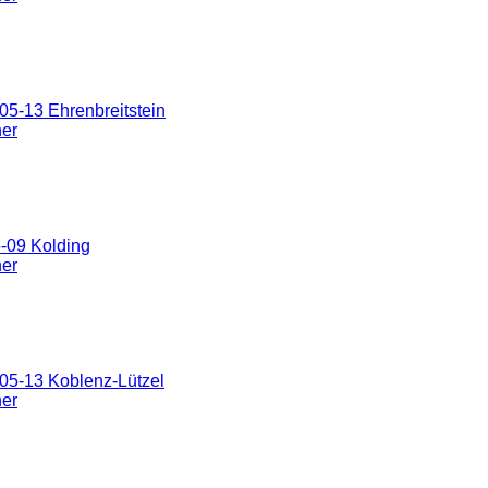
5-13 Ehrenbreitstein
ner
-09 Kolding
ner
05-13 Koblenz-Lützel
ner