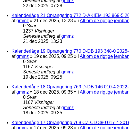
Seneste indlæg
af
gmmz
22 dec 2025, 07:38
Kalenderlåge 21 Oprangering 772 D-AKIEM 193 869-5 2
af
gmmz
»
21 dec 2025, 13:23
» i
Alt om de rigtige jernba
0
Svar
1237
Visninger
Seneste indlæg
af
gmmz
21 dec 2025, 13:23
Kalenderlåge 19 Oprangering 770 D-DB 193 348-0 2025-0
af
gmmz
»
19 dec 2025, 09:25
» i
Alt om de rigtige jernba
0
Svar
1167
Visninger
Seneste indlæg
af
gmmz
19 dec 2025, 09:25
Kalenderlåge 18 Oprangering 769 D-DB 146 010-4 2022
af
gmmz
»
18 dec 2025, 09:35
» i
Alt om de rigtige jernba
0
Svar
1167
Visninger
Seneste indlæg
af
gmmz
18 dec 2025, 09:35
Kalenderlåge 17 Oprangering 768 CZ-CD 380 017-4 201
af
gmmz
»
17 dec 2025, 09:28
» i
Alt om de rigtige jernba