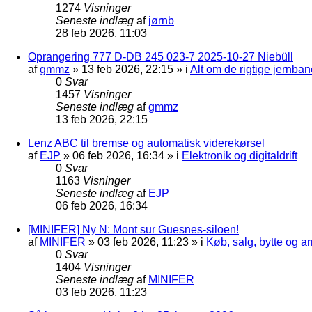
1274
Visninger
Seneste indlæg
af
jørnb
28 feb 2026, 11:03
Oprangering 777 D-DB 245 023-7 2025-10-27 Niebüll
af
gmmz
»
13 feb 2026, 22:15
» i
Alt om de rigtige jernban
0
Svar
1457
Visninger
Seneste indlæg
af
gmmz
13 feb 2026, 22:15
Lenz ABC til bremse og automatisk viderekørsel
af
EJP
»
06 feb 2026, 16:34
» i
Elektronik og digitaldrift
0
Svar
1163
Visninger
Seneste indlæg
af
EJP
06 feb 2026, 16:34
[MINIFER] Ny N: Mont sur Guesnes-siloen!
af
MINIFER
»
03 feb 2026, 11:23
» i
Køb, salg, bytte og 
0
Svar
1404
Visninger
Seneste indlæg
af
MINIFER
03 feb 2026, 11:23