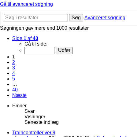
Gå til avanceret søgning
Søg
Avanceret søgning
Søgningen gav mere end 1000 resultater
Side
1
af
40
Gå til side:
1
2
3
4
5
…
40
Næste
Emner
Svar
Visninger
Seneste indlæg
Traincontroller ver 9