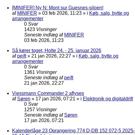
[MINIFER] Ny N: Mont sur Guesnes-siloen!
af
MINIFER
»
03 feb 2026, 11:23
» i
Køb, salg, bytte og
arrangementer
0
Svar
1423
Visninger
Seneste indlæg
af
MINIFER
03 feb 2026, 11:23
Så kører toget, Holte 24. - 25. januar 2026
af
pejft
»
21 jan 2026, 22:27
» i
Køb, salg, bytte og
arrangementer
0
Svar
1361
Visninger
Seneste indlæg
af
pejft
21 jan 2026, 22:27
Viessmann Commander 2 aflyses
af
Søren
»
17 jan 2026, 07:21
» i
Elektronik og digitaldrift
0
Svar
1257
Visninger
Seneste indlæg
af
Søren
17 jan 2026, 07:21
Kalenderlåge 23 Oprangering 774 D-DB 152 072-5 2025-