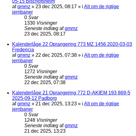
05-15 Bischofsheim
af
gmmz
»
23 dec 2025, 08:17
» i
Alt om de rigtige
jernbaner
0
Svar
1330
Visninger
Seneste indlæg
af
gmmz
23 dec 2025, 08:17
Kalenderlåge 22 Oprangering 773 MZ 1456 2020-03-03
Fredericia
af
gmmz
»
22 dec 2025, 07:38
» i
Alt om de rigtige
jernbaner
0
Svar
1272
Visninger
Seneste indlæg
af
gmmz
22 dec 2025, 07:38
Kalenderlåge 21 Oprangering 772 D-AKIEM 193 869-5
2025-09-12 Padborg
af
gmmz
»
21 dec 2025, 13:23
» i
Alt om de rigtige
jernbaner
0
Svar
1248
Visninger
Seneste indlæg
af
gmmz
21 dec 2025, 13:23