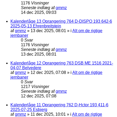
1176
Visninger
Seneste indlæg
af
gmmz
14 dec 2025, 09:03
Kalenderlåge 13 Oprangering 764 D-DISPO 193 642-6
2025-05-13 Ehrenbreitstein
af
gmmz
»
13 dec 2025, 08:01
» i
Alt om de rigtige
jernbaner
0
Svar
1176
Visninger
Seneste indlæg
af
gmmz
13 dec 2025, 08:01
Kalenderlåge 12 Oprangering 763 DSB ME 1516 2021-
04-07 Belvedere
af
gmmz
»
12 dec 2025, 07:08
» i
Alt om de rigtige
jernbaner
0
Svar
1217
Visninger
Seneste indlæg
af
gmmz
12 dec 2025, 07:08
Kalenderlåge 11 Oprangering 762 D-Hctor 193 411-6
2025-07-25 Esbjerg
af
gmmz
»
11 dec 2025, 10:01
» i
Alt om de rigtige