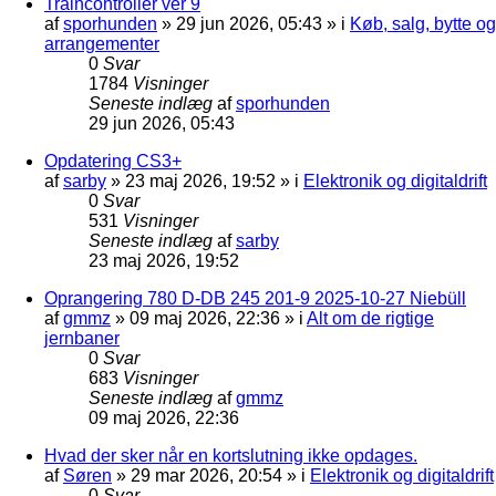
Traincontroller ver 9
af
sporhunden
»
29 jun 2026, 05:43
» i
Køb, salg, bytte og
arrangementer
0
Svar
1784
Visninger
Seneste indlæg
af
sporhunden
29 jun 2026, 05:43
Opdatering CS3+
af
sarby
»
23 maj 2026, 19:52
» i
Elektronik og digitaldrift
0
Svar
531
Visninger
Seneste indlæg
af
sarby
23 maj 2026, 19:52
Oprangering 780 D-DB 245 201-9 2025-10-27 Niebüll
af
gmmz
»
09 maj 2026, 22:36
» i
Alt om de rigtige
jernbaner
0
Svar
683
Visninger
Seneste indlæg
af
gmmz
09 maj 2026, 22:36
Hvad der sker når en kortslutning ikke opdages.
af
Søren
»
29 mar 2026, 20:54
» i
Elektronik og digitaldrift
0
Svar