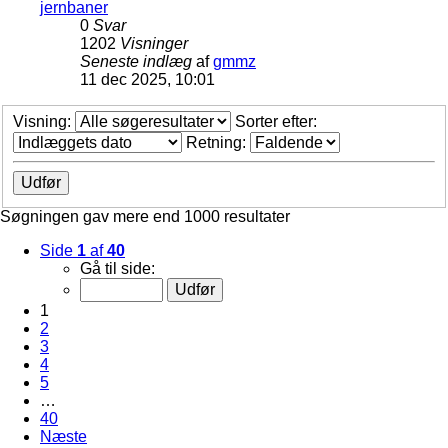
jernbaner
0
Svar
1202
Visninger
Seneste indlæg
af
gmmz
11 dec 2025, 10:01
Visning:
Sorter efter:
Retning:
Søgningen gav mere end 1000 resultater
Side
1
af
40
Gå til side:
1
2
3
4
5
…
40
Næste