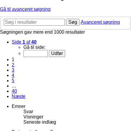
Gå til avanceret søgning
Søg
Avanceret søgning
Søgningen gav mere end 1000 resultater
Side
1
af
40
Gå til side:
1
2
3
4
5
…
40
Næste
Emner
Svar
Visninger
Seneste indlæg