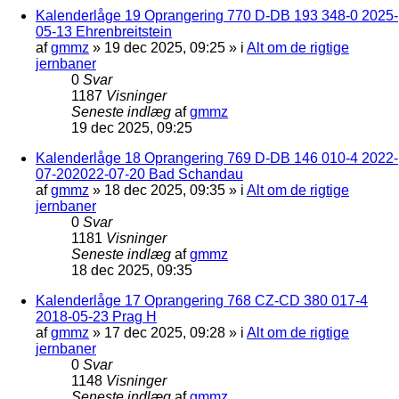
Kalenderlåge 19 Oprangering 770 D-DB 193 348-0 2025-
05-13 Ehrenbreitstein
af
gmmz
»
19 dec 2025, 09:25
» i
Alt om de rigtige
jernbaner
0
Svar
1187
Visninger
Seneste indlæg
af
gmmz
19 dec 2025, 09:25
Kalenderlåge 18 Oprangering 769 D-DB 146 010-4 2022-
07-202022-07-20 Bad Schandau
af
gmmz
»
18 dec 2025, 09:35
» i
Alt om de rigtige
jernbaner
0
Svar
1181
Visninger
Seneste indlæg
af
gmmz
18 dec 2025, 09:35
Kalenderlåge 17 Oprangering 768 CZ-CD 380 017-4
2018-05-23 Prag H
af
gmmz
»
17 dec 2025, 09:28
» i
Alt om de rigtige
jernbaner
0
Svar
1148
Visninger
Seneste indlæg
af
gmmz