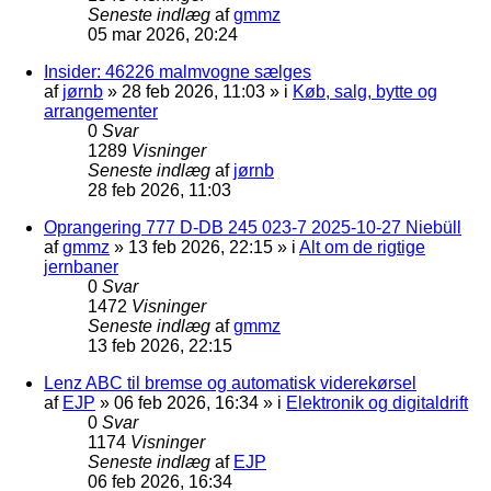
Seneste indlæg
af
gmmz
05 mar 2026, 20:24
Insider: 46226 malmvogne sælges
af
jørnb
»
28 feb 2026, 11:03
» i
Køb, salg, bytte og
arrangementer
0
Svar
1289
Visninger
Seneste indlæg
af
jørnb
28 feb 2026, 11:03
Oprangering 777 D-DB 245 023-7 2025-10-27 Niebüll
af
gmmz
»
13 feb 2026, 22:15
» i
Alt om de rigtige
jernbaner
0
Svar
1472
Visninger
Seneste indlæg
af
gmmz
13 feb 2026, 22:15
Lenz ABC til bremse og automatisk viderekørsel
af
EJP
»
06 feb 2026, 16:34
» i
Elektronik og digitaldrift
0
Svar
1174
Visninger
Seneste indlæg
af
EJP
06 feb 2026, 16:34