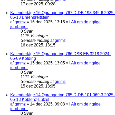
17 dec 2025, 09:28
Kalenderlåge 16 Oprangering 767 D-DB 193 345-6 2025-
05-13 Ehrenbreitstein
af
gmmz
»
16 dec 2025, 13:15
» i
Alt om de rigtige
jernbaner
0
Svar
1175
Visninger
Seneste indlæg
af
gmmz
16 dec 2025, 13:15
Kalenderlåge 15 Oprangering 766 DSB EB 3218 2024-
05-09 Kolding
af
gmmz
»
15 dec 2025, 13:05
» i
Alt om de rigtige
jernbaner
0
Svar
1172
Visninger
Seneste indlæg
af
gmmz
15 dec 2025, 13:05
Kalenderlåge 14 Oprangering 765 D-DB 101 069-3 2025-
05-13 Koblenz-Lützel
af
gmmz
»
14 dec 2025, 09:03
» i
Alt om de rigtige
jernbaner
0
Svar