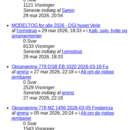
1121
Visninger
Seneste indlæg
af
Søren
29 mar 2026, 20:54
MODELTOG for alle 2026 - DGI huset Vejle
af
f.ormstrup
»
29 mar 2026, 18:33
» i
Køb, salg, bytte og
arrangementer
0
Svar
8133
Visninger
Seneste indlæg
af
f.ormstrup
29 mar 2026, 18:33
Oprangering 779 DSB EB 3320 2026-03-19 Fa
af
gmmz
»
27 mar 2026, 22:18
» i
Alt om de rigtige
jernbaner
0
Svar
2529
Visninger
Seneste indlæg
af
gmmz
27 mar 2026, 22:18
Oprangering 778 MZ 1456 2026-03-05 Fredericia
af
gmmz
»
05 mar 2026, 20:24
» i
Alt om de rigtige
jernbaner
0
Svar
1543
Visninger