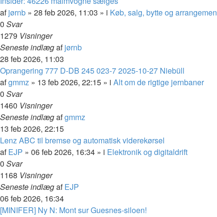
Insider: 46226 malmvogne sælges
af
jørnb
»
28 feb 2026, 11:03
» i
Køb, salg, bytte og arrangemen
0
Svar
1279
Visninger
Seneste indlæg
af
jørnb
28 feb 2026, 11:03
Oprangering 777 D-DB 245 023-7 2025-10-27 Niebüll
af
gmmz
»
13 feb 2026, 22:15
» i
Alt om de rigtige jernbaner
0
Svar
1460
Visninger
Seneste indlæg
af
gmmz
13 feb 2026, 22:15
Lenz ABC til bremse og automatisk viderekørsel
af
EJP
»
06 feb 2026, 16:34
» i
Elektronik og digitaldrift
0
Svar
1168
Visninger
Seneste indlæg
af
EJP
06 feb 2026, 16:34
[MINIFER] Ny N: Mont sur Guesnes-siloen!