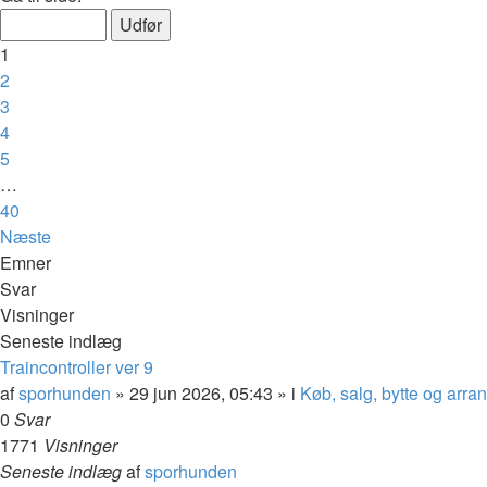
1
2
3
4
5
…
40
Næste
Emner
Svar
Visninger
Seneste indlæg
Traincontroller ver 9
af
sporhunden
»
29 jun 2026, 05:43
» i
Køb, salg, bytte og arr
0
Svar
1771
Visninger
Seneste indlæg
af
sporhunden