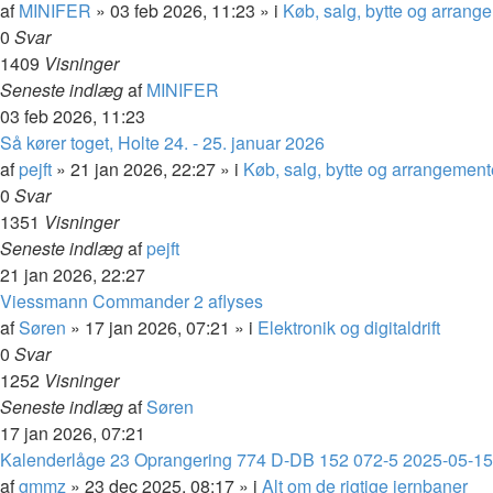
af
MINIFER
»
03 feb 2026, 11:23
» i
Køb, salg, bytte og arrang
0
Svar
1409
Visninger
Seneste indlæg
af
MINIFER
03 feb 2026, 11:23
Så kører toget, Holte 24. - 25. januar 2026
af
pejft
»
21 jan 2026, 22:27
» i
Køb, salg, bytte og arrangement
0
Svar
1351
Visninger
Seneste indlæg
af
pejft
21 jan 2026, 22:27
Viessmann Commander 2 aflyses
af
Søren
»
17 jan 2026, 07:21
» i
Elektronik og digitaldrift
0
Svar
1252
Visninger
Seneste indlæg
af
Søren
17 jan 2026, 07:21
Kalenderlåge 23 Oprangering 774 D-DB 152 072-5 2025-05-15
af
gmmz
»
23 dec 2025, 08:17
» i
Alt om de rigtige jernbaner