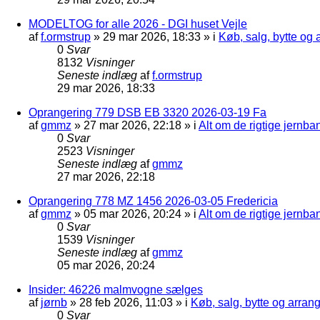
MODELTOG for alle 2026 - DGI huset Vejle
af
f.ormstrup
»
29 mar 2026, 18:33
» i
Køb, salg, bytte og
0
Svar
8132
Visninger
Seneste indlæg
af
f.ormstrup
29 mar 2026, 18:33
Oprangering 779 DSB EB 3320 2026-03-19 Fa
af
gmmz
»
27 mar 2026, 22:18
» i
Alt om de rigtige jernba
0
Svar
2523
Visninger
Seneste indlæg
af
gmmz
27 mar 2026, 22:18
Oprangering 778 MZ 1456 2026-03-05 Fredericia
af
gmmz
»
05 mar 2026, 20:24
» i
Alt om de rigtige jernba
0
Svar
1539
Visninger
Seneste indlæg
af
gmmz
05 mar 2026, 20:24
Insider: 46226 malmvogne sælges
af
jørnb
»
28 feb 2026, 11:03
» i
Køb, salg, bytte og arra
0
Svar