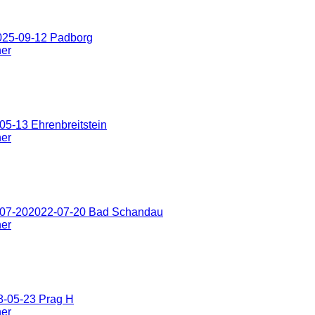
025-09-12 Padborg
ner
5-13 Ehrenbreitstein
ner
-07-202022-07-20 Bad Schandau
ner
8-05-23 Prag H
ner