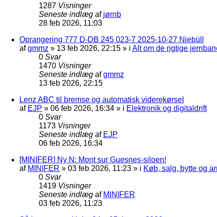
1287
Visninger
Seneste indlæg
af
jørnb
28 feb 2026, 11:03
Oprangering 777 D-DB 245 023-7 2025-10-27 Niebüll
af
gmmz
»
13 feb 2026, 22:15
» i
Alt om de rigtige jernban
0
Svar
1470
Visninger
Seneste indlæg
af
gmmz
13 feb 2026, 22:15
Lenz ABC til bremse og automatisk viderekørsel
af
EJP
»
06 feb 2026, 16:34
» i
Elektronik og digitaldrift
0
Svar
1173
Visninger
Seneste indlæg
af
EJP
06 feb 2026, 16:34
[MINIFER] Ny N: Mont sur Guesnes-siloen!
af
MINIFER
»
03 feb 2026, 11:23
» i
Køb, salg, bytte og 
0
Svar
1419
Visninger
Seneste indlæg
af
MINIFER
03 feb 2026, 11:23