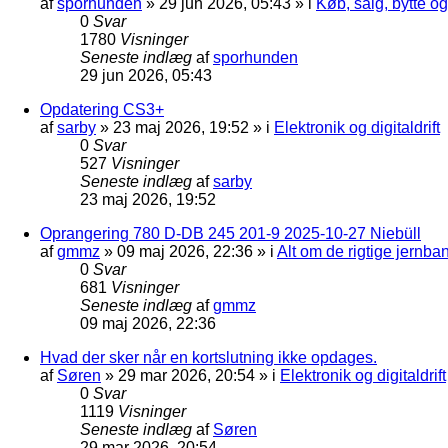
af
sporhunden
»
29 jun 2026, 05:43
» i
Køb, salg, bytte o
0
Svar
1780
Visninger
Seneste indlæg
af
sporhunden
29 jun 2026, 05:43
Opdatering CS3+
af
sarby
»
23 maj 2026, 19:52
» i
Elektronik og digitaldrift
0
Svar
527
Visninger
Seneste indlæg
af
sarby
23 maj 2026, 19:52
Oprangering 780 D-DB 245 201-9 2025-10-27 Niebüll
af
gmmz
»
09 maj 2026, 22:36
» i
Alt om de rigtige jernba
0
Svar
681
Visninger
Seneste indlæg
af
gmmz
09 maj 2026, 22:36
Hvad der sker når en kortslutning ikke opdages.
af
Søren
»
29 mar 2026, 20:54
» i
Elektronik og digitaldrift
0
Svar
1119
Visninger
Seneste indlæg
af
Søren
29 mar 2026, 20:54