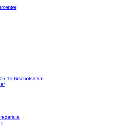
gementer
05-15 Bischofsheim
ner
redericia
ner