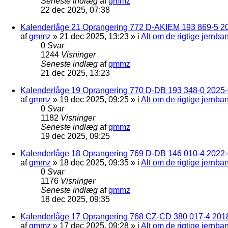
Seneste indlæg
af
gmmz
22 dec 2025, 07:38
Kalenderlåge 21 Oprangering 772 D-AKIEM 193 869-5 2
af
gmmz
»
21 dec 2025, 13:23
» i
Alt om de rigtige jernba
0
Svar
1244
Visninger
Seneste indlæg
af
gmmz
21 dec 2025, 13:23
Kalenderlåge 19 Oprangering 770 D-DB 193 348-0 2025-0
af
gmmz
»
19 dec 2025, 09:25
» i
Alt om de rigtige jernba
0
Svar
1182
Visninger
Seneste indlæg
af
gmmz
19 dec 2025, 09:25
Kalenderlåge 18 Oprangering 769 D-DB 146 010-4 2022
af
gmmz
»
18 dec 2025, 09:35
» i
Alt om de rigtige jernba
0
Svar
1176
Visninger
Seneste indlæg
af
gmmz
18 dec 2025, 09:35
Kalenderlåge 17 Oprangering 768 CZ-CD 380 017-4 201
af
gmmz
»
17 dec 2025, 09:28
» i
Alt om de rigtige jernba