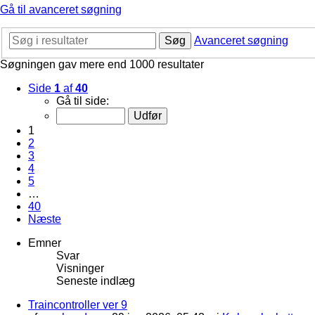
Gå til avanceret søgning
Søg
Avanceret søgning
Søgningen gav mere end 1000 resultater
Side
1
af
40
Gå til side:
1
2
3
4
5
…
40
Næste
Emner
Svar
Visninger
Seneste indlæg
Traincontroller ver 9