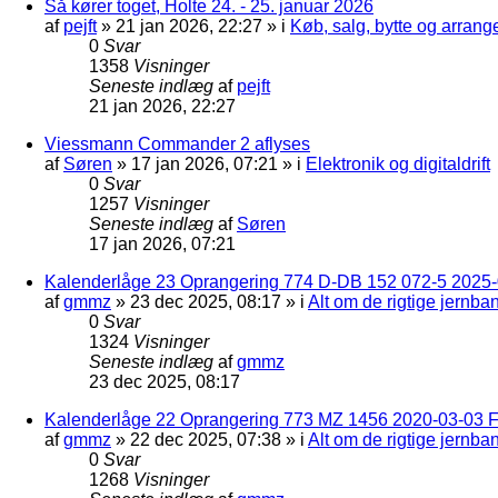
Så kører toget, Holte 24. - 25. januar 2026
af
pejft
»
21 jan 2026, 22:27
» i
Køb, salg, bytte og arran
0
Svar
1358
Visninger
Seneste indlæg
af
pejft
21 jan 2026, 22:27
Viessmann Commander 2 aflyses
af
Søren
»
17 jan 2026, 07:21
» i
Elektronik og digitaldrift
0
Svar
1257
Visninger
Seneste indlæg
af
Søren
17 jan 2026, 07:21
Kalenderlåge 23 Oprangering 774 D-DB 152 072-5 2025-
af
gmmz
»
23 dec 2025, 08:17
» i
Alt om de rigtige jernba
0
Svar
1324
Visninger
Seneste indlæg
af
gmmz
23 dec 2025, 08:17
Kalenderlåge 22 Oprangering 773 MZ 1456 2020-03-03 F
af
gmmz
»
22 dec 2025, 07:38
» i
Alt om de rigtige jernba
0
Svar
1268
Visninger