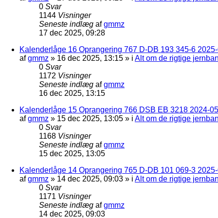
0
Svar
1144
Visninger
Seneste indlæg
af
gmmz
17 dec 2025, 09:28
Kalenderlåge 16 Oprangering 767 D-DB 193 345-6 2025-0
af
gmmz
»
16 dec 2025, 13:15
» i
Alt om de rigtige jernba
0
Svar
1172
Visninger
Seneste indlæg
af
gmmz
16 dec 2025, 13:15
Kalenderlåge 15 Oprangering 766 DSB EB 3218 2024-05
af
gmmz
»
15 dec 2025, 13:05
» i
Alt om de rigtige jernba
0
Svar
1168
Visninger
Seneste indlæg
af
gmmz
15 dec 2025, 13:05
Kalenderlåge 14 Oprangering 765 D-DB 101 069-3 2025-
af
gmmz
»
14 dec 2025, 09:03
» i
Alt om de rigtige jernba
0
Svar
1171
Visninger
Seneste indlæg
af
gmmz
14 dec 2025, 09:03