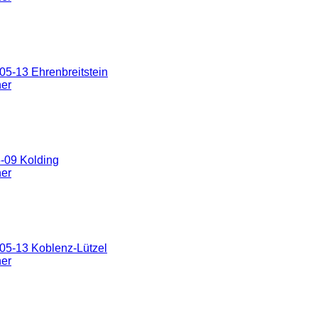
5-13 Ehrenbreitstein
ner
-09 Kolding
ner
05-13 Koblenz-Lützel
ner