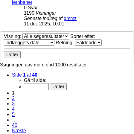
jernbaner
0
Svar
1190
Visninger
Seneste indlæg
af
gmmz
11 dec 2025, 10:01
Visning:
Sorter efter:
Retning:
Søgningen gav mere end 1000 resultater
Side
1
af
40
Gå til side:
1
2
3
4
5
…
40
Næste