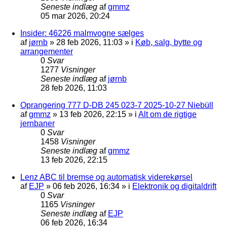
Seneste indlæg
af
gmmz
05 mar 2026, 20:24
Insider: 46226 malmvogne sælges
af
jørnb
»
28 feb 2026, 11:03
» i
Køb, salg, bytte og
arrangementer
0
Svar
1277
Visninger
Seneste indlæg
af
jørnb
28 feb 2026, 11:03
Oprangering 777 D-DB 245 023-7 2025-10-27 Niebüll
af
gmmz
»
13 feb 2026, 22:15
» i
Alt om de rigtige
jernbaner
0
Svar
1458
Visninger
Seneste indlæg
af
gmmz
13 feb 2026, 22:15
Lenz ABC til bremse og automatisk viderekørsel
af
EJP
»
06 feb 2026, 16:34
» i
Elektronik og digitaldrift
0
Svar
1165
Visninger
Seneste indlæg
af
EJP
06 feb 2026, 16:34