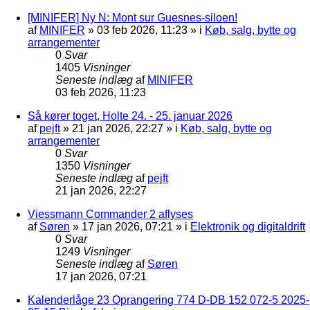
[MINIFER] Ny N: Mont sur Guesnes-siloen!
af
MINIFER
»
03 feb 2026, 11:23
» i
Køb, salg, bytte og
arrangementer
0
Svar
1405
Visninger
Seneste indlæg
af
MINIFER
03 feb 2026, 11:23
Så kører toget, Holte 24. - 25. januar 2026
af
pejft
»
21 jan 2026, 22:27
» i
Køb, salg, bytte og
arrangementer
0
Svar
1350
Visninger
Seneste indlæg
af
pejft
21 jan 2026, 22:27
Viessmann Commander 2 aflyses
af
Søren
»
17 jan 2026, 07:21
» i
Elektronik og digitaldrift
0
Svar
1249
Visninger
Seneste indlæg
af
Søren
17 jan 2026, 07:21
Kalenderlåge 23 Oprangering 774 D-DB 152 072-5 2025-