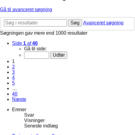
Gå til avanceret søgning
Søg
Avanceret søgning
Søgningen gav mere end 1000 resultater
Side
1
af
40
Gå til side:
1
2
3
4
5
…
40
Næste
Emner
Svar
Visninger
Seneste indlæg