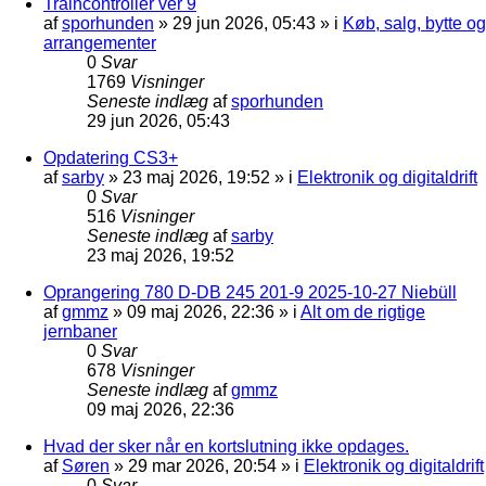
Traincontroller ver 9
af
sporhunden
»
29 jun 2026, 05:43
» i
Køb, salg, bytte og
arrangementer
0
Svar
1769
Visninger
Seneste indlæg
af
sporhunden
29 jun 2026, 05:43
Opdatering CS3+
af
sarby
»
23 maj 2026, 19:52
» i
Elektronik og digitaldrift
0
Svar
516
Visninger
Seneste indlæg
af
sarby
23 maj 2026, 19:52
Oprangering 780 D-DB 245 201-9 2025-10-27 Niebüll
af
gmmz
»
09 maj 2026, 22:36
» i
Alt om de rigtige
jernbaner
0
Svar
678
Visninger
Seneste indlæg
af
gmmz
09 maj 2026, 22:36
Hvad der sker når en kortslutning ikke opdages.
af
Søren
»
29 mar 2026, 20:54
» i
Elektronik og digitaldrift
0
Svar