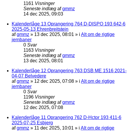
1161
Visninger
Seneste indlæg
af
gmmz
14 dec 2025, 09:03
Kalenderlåge 13 Oprangering 764 D-DISPO 193 642-6
2025-05-13 Ehrenbreitstein
af
gmmz
»
13 dec 2025, 08:01
» i
Alt om de rigtige
jernbaner
0
Svar
1163
Visninger
Seneste indlæg
af
gmmz
13 dec 2025, 08:01
Kalenderlåge 12 Oprangering 763 DSB ME 1516 2021-
04-07 Belvedere
af
gmmz
»
12 dec 2025, 07:08
» i
Alt om de rigtige
jernbaner
0
Svar
1196
Visninger
Seneste indlæg
af
gmmz
12 dec 2025, 07:08
Kalenderlåge 11 Oprangering 762 D-Hctor 193 411-6
2025-07-25 Esbjerg
af
gmmz
»
11 dec 2025, 10:01
» i
Alt om de rigtige