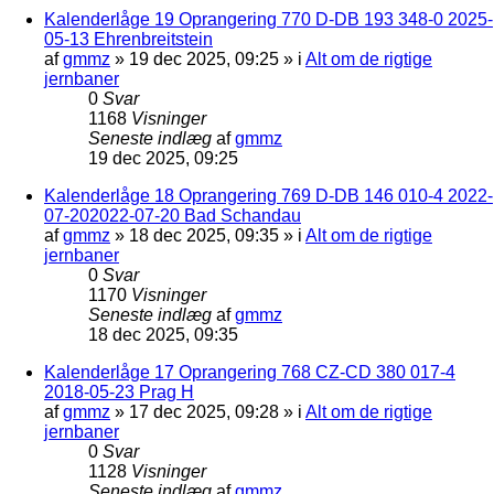
Kalenderlåge 19 Oprangering 770 D-DB 193 348-0 2025-
05-13 Ehrenbreitstein
af
gmmz
»
19 dec 2025, 09:25
» i
Alt om de rigtige
jernbaner
0
Svar
1168
Visninger
Seneste indlæg
af
gmmz
19 dec 2025, 09:25
Kalenderlåge 18 Oprangering 769 D-DB 146 010-4 2022-
07-202022-07-20 Bad Schandau
af
gmmz
»
18 dec 2025, 09:35
» i
Alt om de rigtige
jernbaner
0
Svar
1170
Visninger
Seneste indlæg
af
gmmz
18 dec 2025, 09:35
Kalenderlåge 17 Oprangering 768 CZ-CD 380 017-4
2018-05-23 Prag H
af
gmmz
»
17 dec 2025, 09:28
» i
Alt om de rigtige
jernbaner
0
Svar
1128
Visninger
Seneste indlæg
af
gmmz