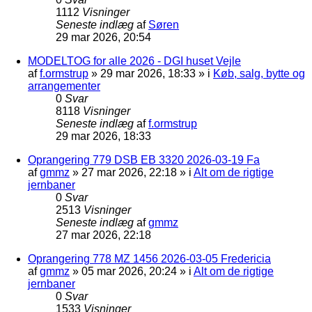
1112
Visninger
Seneste indlæg
af
Søren
29 mar 2026, 20:54
MODELTOG for alle 2026 - DGI huset Vejle
af
f.ormstrup
»
29 mar 2026, 18:33
» i
Køb, salg, bytte og
arrangementer
0
Svar
8118
Visninger
Seneste indlæg
af
f.ormstrup
29 mar 2026, 18:33
Oprangering 779 DSB EB 3320 2026-03-19 Fa
af
gmmz
»
27 mar 2026, 22:18
» i
Alt om de rigtige
jernbaner
0
Svar
2513
Visninger
Seneste indlæg
af
gmmz
27 mar 2026, 22:18
Oprangering 778 MZ 1456 2026-03-05 Fredericia
af
gmmz
»
05 mar 2026, 20:24
» i
Alt om de rigtige
jernbaner
0
Svar
1533
Visninger