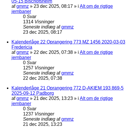
05-15 Bischofsheim
af
gmmz
»
23 dec 2025, 08:17
» i
Alt om de rigtige
jernbaner
0
Svar
1314
Visninger
Seneste indlæg
af
gmmz
23 dec 2025, 08:17
Kalenderlåge 22 Oprangering 773 MZ 1456 2020-03-03
Fredericia
af
gmmz
»
22 dec 2025, 07:38
» i
Alt om de rigtige
jernbaner
0
Svar
1257
Visninger
Seneste indlæg
af
gmmz
22 dec 2025, 07:38
Kalenderlåge 21 Oprangering 772 D-AKIEM 193 869-5
2025-09-12 Padborg
af
gmmz
»
21 dec 2025, 13:23
» i
Alt om de rigtige
jernbaner
0
Svar
1237
Visninger
Seneste indlæg
af
gmmz
21 dec 2025, 13:23