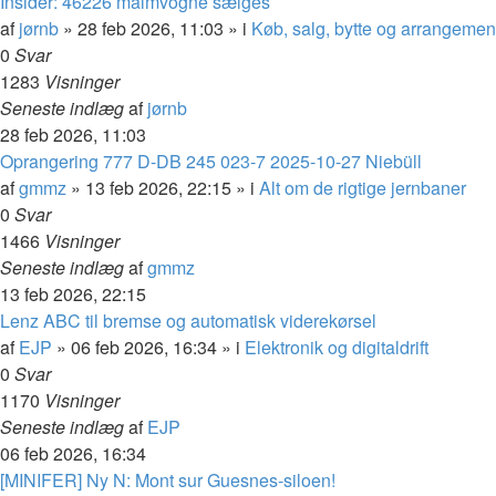
Insider: 46226 malmvogne sælges
af
jørnb
»
28 feb 2026, 11:03
» i
Køb, salg, bytte og arrangemen
0
Svar
1283
Visninger
Seneste indlæg
af
jørnb
28 feb 2026, 11:03
Oprangering 777 D-DB 245 023-7 2025-10-27 Niebüll
af
gmmz
»
13 feb 2026, 22:15
» i
Alt om de rigtige jernbaner
0
Svar
1466
Visninger
Seneste indlæg
af
gmmz
13 feb 2026, 22:15
Lenz ABC til bremse og automatisk viderekørsel
af
EJP
»
06 feb 2026, 16:34
» i
Elektronik og digitaldrift
0
Svar
1170
Visninger
Seneste indlæg
af
EJP
06 feb 2026, 16:34
[MINIFER] Ny N: Mont sur Guesnes-siloen!