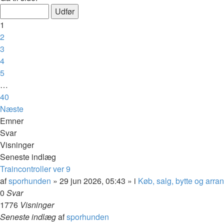
1
2
3
4
5
…
40
Næste
Emner
Svar
Visninger
Seneste indlæg
Traincontroller ver 9
af
sporhunden
»
29 jun 2026, 05:43
» i
Køb, salg, bytte og arr
0
Svar
1776
Visninger
Seneste indlæg
af
sporhunden