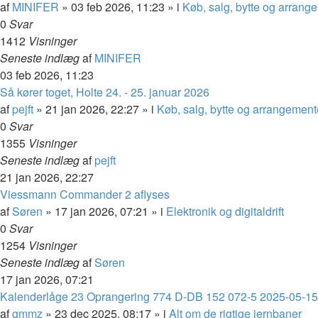
af
MINIFER
»
03 feb 2026, 11:23
» i
Køb, salg, bytte og arrang
0
Svar
1412
Visninger
Seneste indlæg
af
MINIFER
03 feb 2026, 11:23
Så kører toget, Holte 24. - 25. januar 2026
af
pejft
»
21 jan 2026, 22:27
» i
Køb, salg, bytte og arrangement
0
Svar
1355
Visninger
Seneste indlæg
af
pejft
21 jan 2026, 22:27
Viessmann Commander 2 aflyses
af
Søren
»
17 jan 2026, 07:21
» i
Elektronik og digitaldrift
0
Svar
1254
Visninger
Seneste indlæg
af
Søren
17 jan 2026, 07:21
Kalenderlåge 23 Oprangering 774 D-DB 152 072-5 2025-05-15
af
gmmz
»
23 dec 2025, 08:17
» i
Alt om de rigtige jernbaner