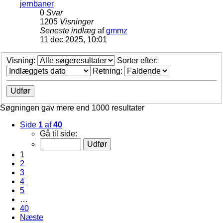
jernbaner
0
Svar
1205
Visninger
Seneste indlæg
af
gmmz
11 dec 2025, 10:01
Visning:
Sorter efter:
Retning:
Søgningen gav mere end 1000 resultater
Side
1
af
40
Gå til side:
1
2
3
4
5
…
40
Næste