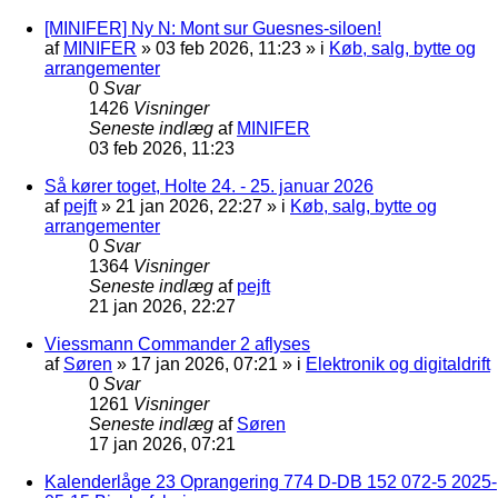
[MINIFER] Ny N: Mont sur Guesnes-siloen!
af
MINIFER
»
03 feb 2026, 11:23
» i
Køb, salg, bytte og
arrangementer
0
Svar
1426
Visninger
Seneste indlæg
af
MINIFER
03 feb 2026, 11:23
Så kører toget, Holte 24. - 25. januar 2026
af
pejft
»
21 jan 2026, 22:27
» i
Køb, salg, bytte og
arrangementer
0
Svar
1364
Visninger
Seneste indlæg
af
pejft
21 jan 2026, 22:27
Viessmann Commander 2 aflyses
af
Søren
»
17 jan 2026, 07:21
» i
Elektronik og digitaldrift
0
Svar
1261
Visninger
Seneste indlæg
af
Søren
17 jan 2026, 07:21
Kalenderlåge 23 Oprangering 774 D-DB 152 072-5 2025-