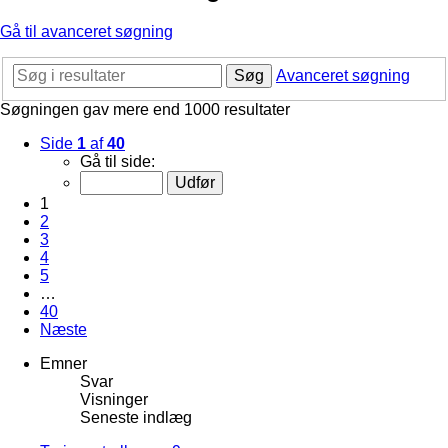
Gå til avanceret søgning
Søg
Avanceret søgning
Søgningen gav mere end 1000 resultater
Side
1
af
40
Gå til side:
1
2
3
4
5
…
40
Næste
Emner
Svar
Visninger
Seneste indlæg