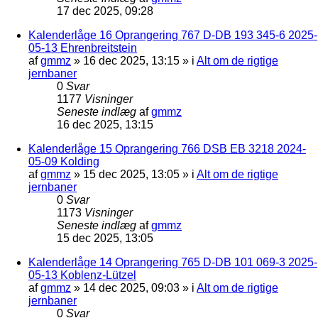
17 dec 2025, 09:28
Kalenderlåge 16 Oprangering 767 D-DB 193 345-6 2025-
05-13 Ehrenbreitstein
af
gmmz
»
16 dec 2025, 13:15
» i
Alt om de rigtige
jernbaner
0
Svar
1177
Visninger
Seneste indlæg
af
gmmz
16 dec 2025, 13:15
Kalenderlåge 15 Oprangering 766 DSB EB 3218 2024-
05-09 Kolding
af
gmmz
»
15 dec 2025, 13:05
» i
Alt om de rigtige
jernbaner
0
Svar
1173
Visninger
Seneste indlæg
af
gmmz
15 dec 2025, 13:05
Kalenderlåge 14 Oprangering 765 D-DB 101 069-3 2025-
05-13 Koblenz-Lützel
af
gmmz
»
14 dec 2025, 09:03
» i
Alt om de rigtige
jernbaner
0
Svar