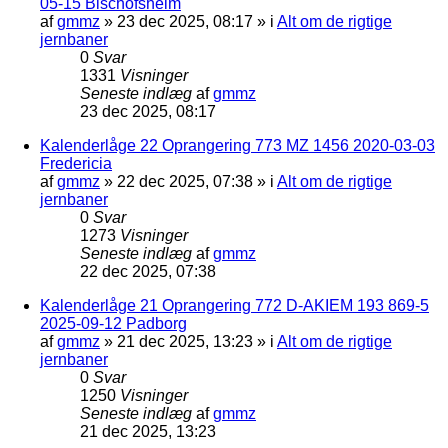
05-15 Bischofsheim
af
gmmz
»
23 dec 2025, 08:17
» i
Alt om de rigtige
jernbaner
0
Svar
1331
Visninger
Seneste indlæg
af
gmmz
23 dec 2025, 08:17
Kalenderlåge 22 Oprangering 773 MZ 1456 2020-03-03
Fredericia
af
gmmz
»
22 dec 2025, 07:38
» i
Alt om de rigtige
jernbaner
0
Svar
1273
Visninger
Seneste indlæg
af
gmmz
22 dec 2025, 07:38
Kalenderlåge 21 Oprangering 772 D-AKIEM 193 869-5
2025-09-12 Padborg
af
gmmz
»
21 dec 2025, 13:23
» i
Alt om de rigtige
jernbaner
0
Svar
1250
Visninger
Seneste indlæg
af
gmmz
21 dec 2025, 13:23