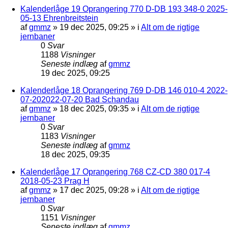
Kalenderlåge 19 Oprangering 770 D-DB 193 348-0 2025-
05-13 Ehrenbreitstein
af
gmmz
»
19 dec 2025, 09:25
» i
Alt om de rigtige
jernbaner
0
Svar
1188
Visninger
Seneste indlæg
af
gmmz
19 dec 2025, 09:25
Kalenderlåge 18 Oprangering 769 D-DB 146 010-4 2022-
07-202022-07-20 Bad Schandau
af
gmmz
»
18 dec 2025, 09:35
» i
Alt om de rigtige
jernbaner
0
Svar
1183
Visninger
Seneste indlæg
af
gmmz
18 dec 2025, 09:35
Kalenderlåge 17 Oprangering 768 CZ-CD 380 017-4
2018-05-23 Prag H
af
gmmz
»
17 dec 2025, 09:28
» i
Alt om de rigtige
jernbaner
0
Svar
1151
Visninger
Seneste indlæg
af
gmmz