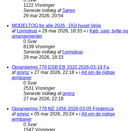
1122
Visninger
Seneste indlæg
af
Søren
29 mar 2026, 20:54
MODELTOG for alle 2026 - DGI huset Vejle
af
f.ormstrup
»
29 mar 2026, 18:33
» i
Køb, salg, bytte og
arrangementer
0
Svar
8139
Visninger
Seneste indlæg
af
f.ormstrup
29 mar 2026, 18:33
Oprangering 779 DSB EB 3320 2026-03-19 Fa
af
gmmz
»
27 mar 2026, 22:18
» i
Alt om de rigtige
jernbaner
0
Svar
2531
Visninger
Seneste indlæg
af
gmmz
27 mar 2026, 22:18
Oprangering 778 MZ 1456 2026-03-05 Fredericia
af
gmmz
»
05 mar 2026, 20:24
» i
Alt om de rigtige
jernbaner
0
Svar
1547
Visninger