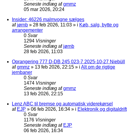
Seneste indlæg
af
gmmz
05 mar 2026, 20:24
Insider: 46226 malmvogne sælges
af
jørnb
»
28 feb 2026, 11:03
» i
Køb, salg, bytte og
arrangementer
0
Svar
1294
Visninger
Seneste indlæg
af
jørnb
28 feb 2026, 11:03
Oprangering 777 D-DB 245 023-7 2025-10-27 Niebüll
af
gmmz
»
13 feb 2026, 22:15
» i
Alt om de rigtige
jernbaner
0
Svar
1474
Visninger
Seneste indlæg
af
gmmz
13 feb 2026, 22:15
Lenz ABC til bremse og automatisk viderekørsel
af
EJP
»
06 feb 2026, 16:34
» i
Elektronik og digitaldrift
0
Svar
1176
Visninger
Seneste indlæg
af
EJP
06 feb 2026, 16:34