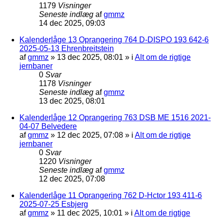
1179
Visninger
Seneste indlæg
af
gmmz
14 dec 2025, 09:03
Kalenderlåge 13 Oprangering 764 D-DISPO 193 642-6
2025-05-13 Ehrenbreitstein
af
gmmz
»
13 dec 2025, 08:01
» i
Alt om de rigtige
jernbaner
0
Svar
1178
Visninger
Seneste indlæg
af
gmmz
13 dec 2025, 08:01
Kalenderlåge 12 Oprangering 763 DSB ME 1516 2021-
04-07 Belvedere
af
gmmz
»
12 dec 2025, 07:08
» i
Alt om de rigtige
jernbaner
0
Svar
1220
Visninger
Seneste indlæg
af
gmmz
12 dec 2025, 07:08
Kalenderlåge 11 Oprangering 762 D-Hctor 193 411-6
2025-07-25 Esbjerg
af
gmmz
»
11 dec 2025, 10:01
» i
Alt om de rigtige