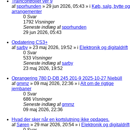
Traincontroller ver 9
af
sporhunden
»
29 jun 2026, 05:43
» i
Køb, salg, bytte og
arrangementer
0
Svar
1792
Visninger
Seneste indlæg
af
sporhunden
29 jun 2026, 05:43
Opdatering CS3+
af
sarby
»
23 maj 2026, 19:52
» i
Elektronik og digitaldrift
0
Svar
533
Visninger
Seneste indlæg
af
sarby
23 maj 2026, 19:52
Oprangering 780 D-DB 245 201-9 2025-10-27 Niebüll
af
gmmz
»
09 maj 2026, 22:36
» i
Alt om de rigtige
jernbaner
0
Svar
686
Visninger
Seneste indlæg
af
gmmz
09 maj 2026, 22:36
Hvad der sker når en kortslutning ikke opdages.
af
Søren
»
29 mar 2026, 20:54
» i
Elektronik og digitaldrift
0
Svar