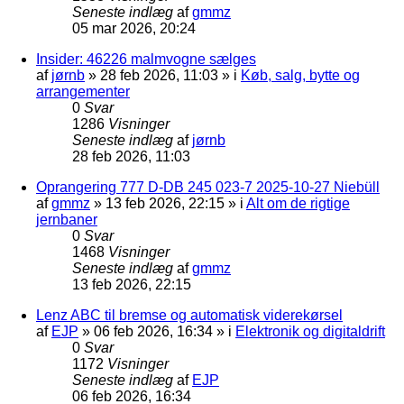
Seneste indlæg
af
gmmz
05 mar 2026, 20:24
Insider: 46226 malmvogne sælges
af
jørnb
»
28 feb 2026, 11:03
» i
Køb, salg, bytte og
arrangementer
0
Svar
1286
Visninger
Seneste indlæg
af
jørnb
28 feb 2026, 11:03
Oprangering 777 D-DB 245 023-7 2025-10-27 Niebüll
af
gmmz
»
13 feb 2026, 22:15
» i
Alt om de rigtige
jernbaner
0
Svar
1468
Visninger
Seneste indlæg
af
gmmz
13 feb 2026, 22:15
Lenz ABC til bremse og automatisk viderekørsel
af
EJP
»
06 feb 2026, 16:34
» i
Elektronik og digitaldrift
0
Svar
1172
Visninger
Seneste indlæg
af
EJP
06 feb 2026, 16:34