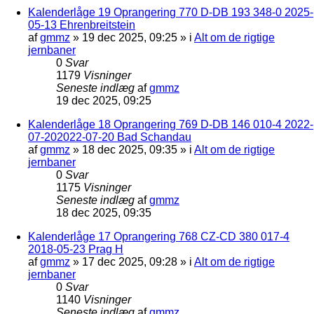
Kalenderlåge 19 Oprangering 770 D-DB 193 348-0 2025-
05-13 Ehrenbreitstein
af
gmmz
»
19 dec 2025, 09:25
» i
Alt om de rigtige
jernbaner
0
Svar
1179
Visninger
Seneste indlæg
af
gmmz
19 dec 2025, 09:25
Kalenderlåge 18 Oprangering 769 D-DB 146 010-4 2022-
07-202022-07-20 Bad Schandau
af
gmmz
»
18 dec 2025, 09:35
» i
Alt om de rigtige
jernbaner
0
Svar
1175
Visninger
Seneste indlæg
af
gmmz
18 dec 2025, 09:35
Kalenderlåge 17 Oprangering 768 CZ-CD 380 017-4
2018-05-23 Prag H
af
gmmz
»
17 dec 2025, 09:28
» i
Alt om de rigtige
jernbaner
0
Svar
1140
Visninger
Seneste indlæg
af
gmmz