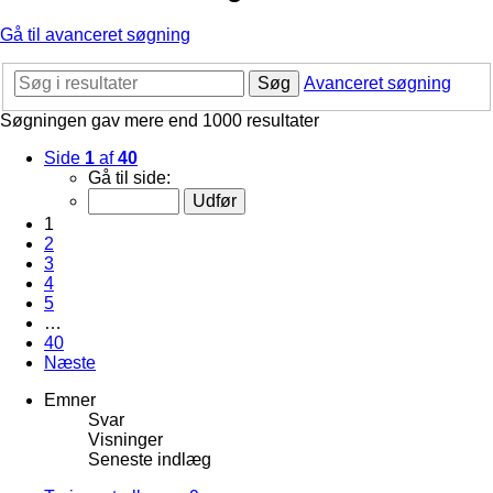
Gå til avanceret søgning
Søg
Avanceret søgning
Søgningen gav mere end 1000 resultater
Side
1
af
40
Gå til side:
1
2
3
4
5
…
40
Næste
Emner
Svar
Visninger
Seneste indlæg