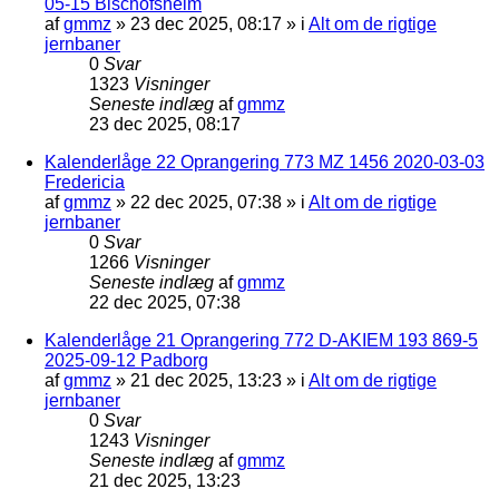
05-15 Bischofsheim
af
gmmz
»
23 dec 2025, 08:17
» i
Alt om de rigtige
jernbaner
0
Svar
1323
Visninger
Seneste indlæg
af
gmmz
23 dec 2025, 08:17
Kalenderlåge 22 Oprangering 773 MZ 1456 2020-03-03
Fredericia
af
gmmz
»
22 dec 2025, 07:38
» i
Alt om de rigtige
jernbaner
0
Svar
1266
Visninger
Seneste indlæg
af
gmmz
22 dec 2025, 07:38
Kalenderlåge 21 Oprangering 772 D-AKIEM 193 869-5
2025-09-12 Padborg
af
gmmz
»
21 dec 2025, 13:23
» i
Alt om de rigtige
jernbaner
0
Svar
1243
Visninger
Seneste indlæg
af
gmmz
21 dec 2025, 13:23