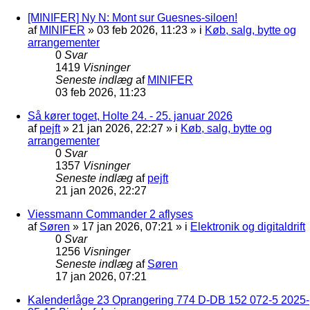
[MINIFER] Ny N: Mont sur Guesnes-siloen!
af
MINIFER
»
03 feb 2026, 11:23
» i
Køb, salg, bytte og
arrangementer
0
Svar
1419
Visninger
Seneste indlæg
af
MINIFER
03 feb 2026, 11:23
Så kører toget, Holte 24. - 25. januar 2026
af
pejft
»
21 jan 2026, 22:27
» i
Køb, salg, bytte og
arrangementer
0
Svar
1357
Visninger
Seneste indlæg
af
pejft
21 jan 2026, 22:27
Viessmann Commander 2 aflyses
af
Søren
»
17 jan 2026, 07:21
» i
Elektronik og digitaldrift
0
Svar
1256
Visninger
Seneste indlæg
af
Søren
17 jan 2026, 07:21
Kalenderlåge 23 Oprangering 774 D-DB 152 072-5 2025-