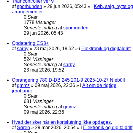
Traincontroller ver 9
af
sporhunden
»
29 jun 2026, 05:43
» i
Køb, salg, bytte og
arrangementer
0
Svar
1778
Visninger
Seneste indlæg
af
sporhunden
29 jun 2026, 05:43
Opdatering CS3+
af
sarby
»
23 maj 2026, 19:52
» i
Elektronik og digitaldrift
0
Svar
524
Visninger
Seneste indlæg
af
sarby
23 maj 2026, 19:52
Oprangering 780 D-DB 245 201-9 2025-10-27 Niebüll
af
gmmz
»
09 maj 2026, 22:36
» i
Alt om de rigtige
jernbaner
0
Svar
681
Visninger
Seneste indlæg
af
gmmz
09 maj 2026, 22:36
Hvad der sker når en kortslutning ikke opdages.
af
Søren
»
29 mar 2026, 20:54
» i
Elektronik og digitaldrift
0
Svar