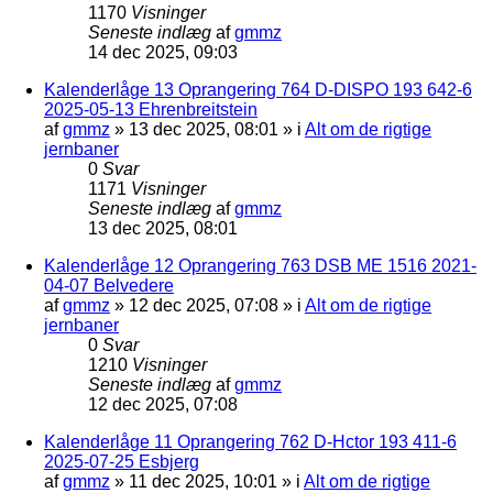
1170
Visninger
Seneste indlæg
af
gmmz
14 dec 2025, 09:03
Kalenderlåge 13 Oprangering 764 D-DISPO 193 642-6
2025-05-13 Ehrenbreitstein
af
gmmz
»
13 dec 2025, 08:01
» i
Alt om de rigtige
jernbaner
0
Svar
1171
Visninger
Seneste indlæg
af
gmmz
13 dec 2025, 08:01
Kalenderlåge 12 Oprangering 763 DSB ME 1516 2021-
04-07 Belvedere
af
gmmz
»
12 dec 2025, 07:08
» i
Alt om de rigtige
jernbaner
0
Svar
1210
Visninger
Seneste indlæg
af
gmmz
12 dec 2025, 07:08
Kalenderlåge 11 Oprangering 762 D-Hctor 193 411-6
2025-07-25 Esbjerg
af
gmmz
»
11 dec 2025, 10:01
» i
Alt om de rigtige