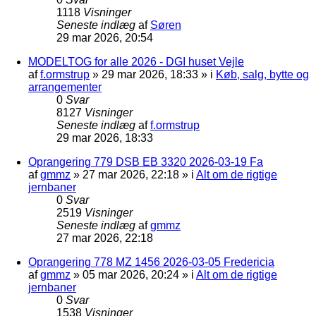
1118
Visninger
Seneste indlæg
af
Søren
29 mar 2026, 20:54
MODELTOG for alle 2026 - DGI huset Vejle
af
f.ormstrup
»
29 mar 2026, 18:33
» i
Køb, salg, bytte og
arrangementer
0
Svar
8127
Visninger
Seneste indlæg
af
f.ormstrup
29 mar 2026, 18:33
Oprangering 779 DSB EB 3320 2026-03-19 Fa
af
gmmz
»
27 mar 2026, 22:18
» i
Alt om de rigtige
jernbaner
0
Svar
2519
Visninger
Seneste indlæg
af
gmmz
27 mar 2026, 22:18
Oprangering 778 MZ 1456 2026-03-05 Fredericia
af
gmmz
»
05 mar 2026, 20:24
» i
Alt om de rigtige
jernbaner
0
Svar
1538
Visninger