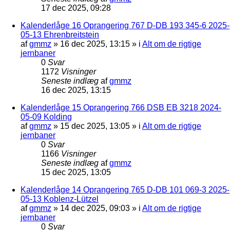
17 dec 2025, 09:28
Kalenderlåge 16 Oprangering 767 D-DB 193 345-6 2025-
05-13 Ehrenbreitstein
af
gmmz
»
16 dec 2025, 13:15
» i
Alt om de rigtige
jernbaner
0
Svar
1172
Visninger
Seneste indlæg
af
gmmz
16 dec 2025, 13:15
Kalenderlåge 15 Oprangering 766 DSB EB 3218 2024-
05-09 Kolding
af
gmmz
»
15 dec 2025, 13:05
» i
Alt om de rigtige
jernbaner
0
Svar
1166
Visninger
Seneste indlæg
af
gmmz
15 dec 2025, 13:05
Kalenderlåge 14 Oprangering 765 D-DB 101 069-3 2025-
05-13 Koblenz-Lützel
af
gmmz
»
14 dec 2025, 09:03
» i
Alt om de rigtige
jernbaner
0
Svar