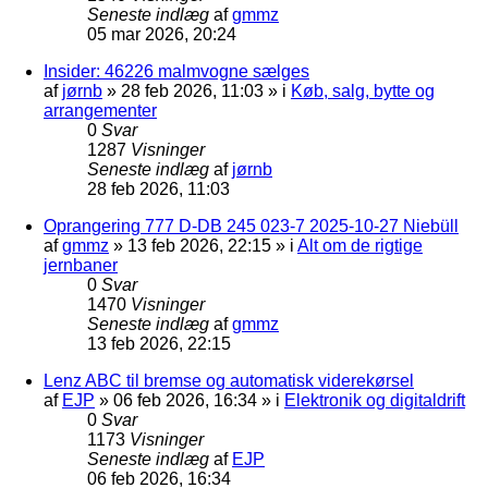
Seneste indlæg
af
gmmz
05 mar 2026, 20:24
Insider: 46226 malmvogne sælges
af
jørnb
»
28 feb 2026, 11:03
» i
Køb, salg, bytte og
arrangementer
0
Svar
1287
Visninger
Seneste indlæg
af
jørnb
28 feb 2026, 11:03
Oprangering 777 D-DB 245 023-7 2025-10-27 Niebüll
af
gmmz
»
13 feb 2026, 22:15
» i
Alt om de rigtige
jernbaner
0
Svar
1470
Visninger
Seneste indlæg
af
gmmz
13 feb 2026, 22:15
Lenz ABC til bremse og automatisk viderekørsel
af
EJP
»
06 feb 2026, 16:34
» i
Elektronik og digitaldrift
0
Svar
1173
Visninger
Seneste indlæg
af
EJP
06 feb 2026, 16:34