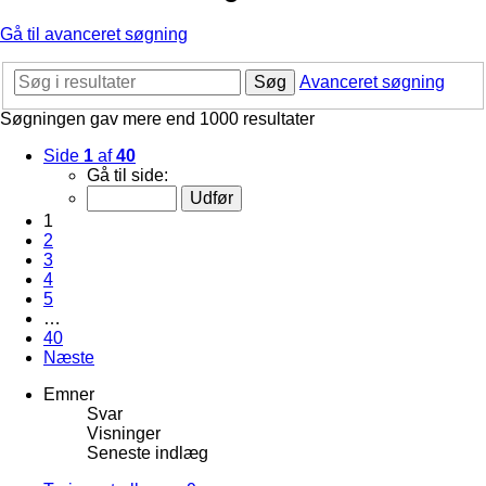
Gå til avanceret søgning
Søg
Avanceret søgning
Søgningen gav mere end 1000 resultater
Side
1
af
40
Gå til side:
1
2
3
4
5
…
40
Næste
Emner
Svar
Visninger
Seneste indlæg