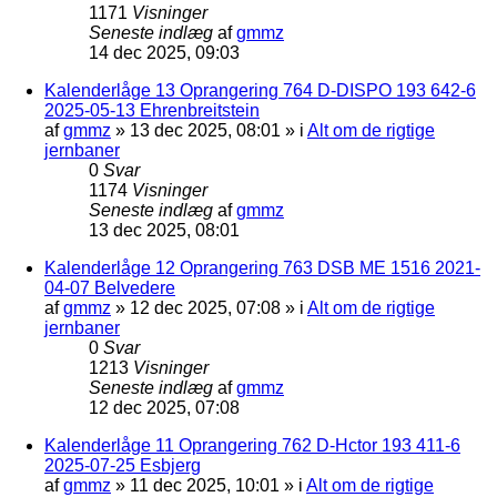
1171
Visninger
Seneste indlæg
af
gmmz
14 dec 2025, 09:03
Kalenderlåge 13 Oprangering 764 D-DISPO 193 642-6
2025-05-13 Ehrenbreitstein
af
gmmz
»
13 dec 2025, 08:01
» i
Alt om de rigtige
jernbaner
0
Svar
1174
Visninger
Seneste indlæg
af
gmmz
13 dec 2025, 08:01
Kalenderlåge 12 Oprangering 763 DSB ME 1516 2021-
04-07 Belvedere
af
gmmz
»
12 dec 2025, 07:08
» i
Alt om de rigtige
jernbaner
0
Svar
1213
Visninger
Seneste indlæg
af
gmmz
12 dec 2025, 07:08
Kalenderlåge 11 Oprangering 762 D-Hctor 193 411-6
2025-07-25 Esbjerg
af
gmmz
»
11 dec 2025, 10:01
» i
Alt om de rigtige