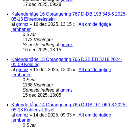
17 dec 2025, 09:28
Kalenderlåge 16 Oprangering 767 D-DB 193 345-6 2025-
05-13 Ehrenbreitstein
af
gmmz
»
16 dec 2025, 13:15
» i
Alt om de rigtige
jernbaner
0
Svar
1172
Visninger
Seneste indlæg
af
gmmz
16 dec 2025, 13:15
Kalenderlåge 15 Oprangering 766 DSB EB 3218 2024-
05-09 Kolding
af
gmmz
»
15 dec 2025, 13:05
» i
Alt om de rigtige
jernbaner
0
Svar
1168
Visninger
Seneste indlæg
af
gmmz
15 dec 2025, 13:05
Kalenderlåge 14 Oprangering 765 D-DB 101 069-3 2025-
05-13 Koblenz-Lützel
af
gmmz
»
14 dec 2025, 09:03
» i
Alt om de rigtige
jernbaner
0
Svar