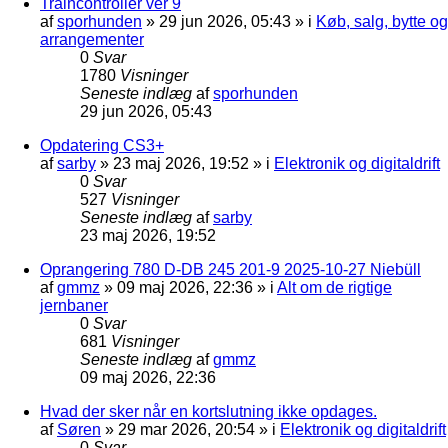
Traincontroller ver 9
af
sporhunden
»
29 jun 2026, 05:43
» i
Køb, salg, bytte og
arrangementer
0
Svar
1780
Visninger
Seneste indlæg
af
sporhunden
29 jun 2026, 05:43
Opdatering CS3+
af
sarby
»
23 maj 2026, 19:52
» i
Elektronik og digitaldrift
0
Svar
527
Visninger
Seneste indlæg
af
sarby
23 maj 2026, 19:52
Oprangering 780 D-DB 245 201-9 2025-10-27 Niebüll
af
gmmz
»
09 maj 2026, 22:36
» i
Alt om de rigtige
jernbaner
0
Svar
681
Visninger
Seneste indlæg
af
gmmz
09 maj 2026, 22:36
Hvad der sker når en kortslutning ikke opdages.
af
Søren
»
29 mar 2026, 20:54
» i
Elektronik og digitaldrift
0
Svar