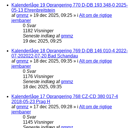
Kalenderlåge 19 Oprangering 770 D-DB 193 348-0 2025-
05-13 Ehrenbreitstein
af
gmmz
»
19 dec 2025, 09:25
» i
Alt om de rigtige
jernbaner
0
Svar
1182
Visninger
Seneste indlæg
af
gmmz
19 dec 2025, 09:25
Kalenderlåge 18 Oprangering 769 D-DB 146 010-4 2022-
07-202022-07-20 Bad Schandau
af
gmmz
»
18 dec 2025, 09:35
» i
Alt om de rigtige
jernbaner
0
Svar
1176
Visninger
Seneste indlæg
af
gmmz
18 dec 2025, 09:35
Kalenderlåge 17 Oprangering 768 CZ-CD 380 017-4
2018-05-23 Prag H
af
gmmz
»
17 dec 2025, 09:28
» i
Alt om de rigtige
jernbaner
0
Svar
1145
Visninger
Seneste indlæg
af
gmmz