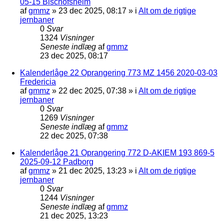
05-15 Bischofsheim
af
gmmz
»
23 dec 2025, 08:17
» i
Alt om de rigtige
jernbaner
0
Svar
1324
Visninger
Seneste indlæg
af
gmmz
23 dec 2025, 08:17
Kalenderlåge 22 Oprangering 773 MZ 1456 2020-03-03
Fredericia
af
gmmz
»
22 dec 2025, 07:38
» i
Alt om de rigtige
jernbaner
0
Svar
1269
Visninger
Seneste indlæg
af
gmmz
22 dec 2025, 07:38
Kalenderlåge 21 Oprangering 772 D-AKIEM 193 869-5
2025-09-12 Padborg
af
gmmz
»
21 dec 2025, 13:23
» i
Alt om de rigtige
jernbaner
0
Svar
1244
Visninger
Seneste indlæg
af
gmmz
21 dec 2025, 13:23