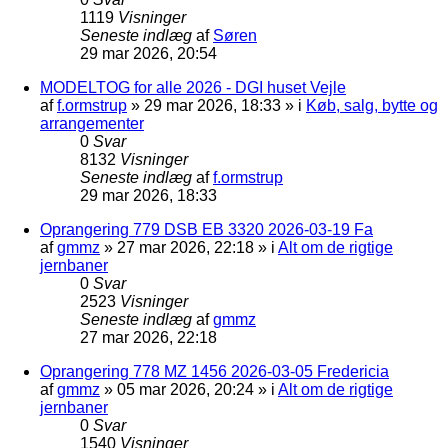
1119
Visninger
Seneste indlæg
af
Søren
29 mar 2026, 20:54
MODELTOG for alle 2026 - DGI huset Vejle
af
f.ormstrup
»
29 mar 2026, 18:33
» i
Køb, salg, bytte og
arrangementer
0
Svar
8132
Visninger
Seneste indlæg
af
f.ormstrup
29 mar 2026, 18:33
Oprangering 779 DSB EB 3320 2026-03-19 Fa
af
gmmz
»
27 mar 2026, 22:18
» i
Alt om de rigtige
jernbaner
0
Svar
2523
Visninger
Seneste indlæg
af
gmmz
27 mar 2026, 22:18
Oprangering 778 MZ 1456 2026-03-05 Fredericia
af
gmmz
»
05 mar 2026, 20:24
» i
Alt om de rigtige
jernbaner
0
Svar
1540
Visninger