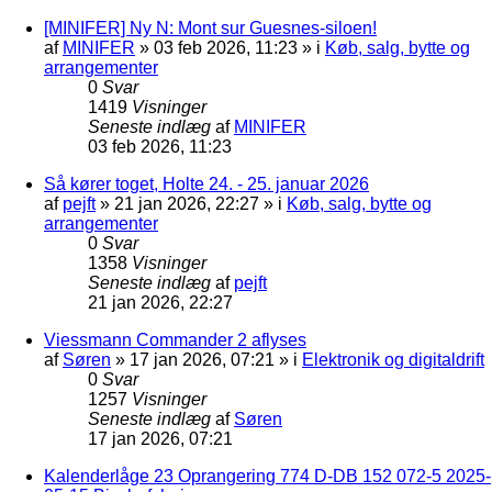
[MINIFER] Ny N: Mont sur Guesnes-siloen!
af
MINIFER
»
03 feb 2026, 11:23
» i
Køb, salg, bytte og
arrangementer
0
Svar
1419
Visninger
Seneste indlæg
af
MINIFER
03 feb 2026, 11:23
Så kører toget, Holte 24. - 25. januar 2026
af
pejft
»
21 jan 2026, 22:27
» i
Køb, salg, bytte og
arrangementer
0
Svar
1358
Visninger
Seneste indlæg
af
pejft
21 jan 2026, 22:27
Viessmann Commander 2 aflyses
af
Søren
»
17 jan 2026, 07:21
» i
Elektronik og digitaldrift
0
Svar
1257
Visninger
Seneste indlæg
af
Søren
17 jan 2026, 07:21
Kalenderlåge 23 Oprangering 774 D-DB 152 072-5 2025-