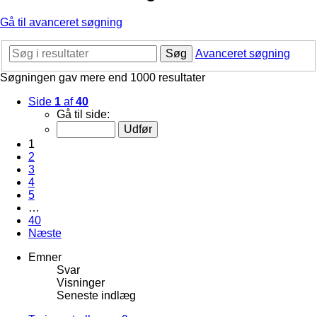
Gå til avanceret søgning
Søg
Avanceret søgning
Søgningen gav mere end 1000 resultater
Side
1
af
40
Gå til side:
1
2
3
4
5
…
40
Næste
Emner
Svar
Visninger
Seneste indlæg