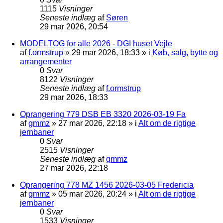
1115
Visninger
Seneste indlæg
af
Søren
29 mar 2026, 20:54
MODELTOG for alle 2026 - DGI huset Vejle
af
f.ormstrup
»
29 mar 2026, 18:33
» i
Køb, salg, bytte og
arrangementer
0
Svar
8122
Visninger
Seneste indlæg
af
f.ormstrup
29 mar 2026, 18:33
Oprangering 779 DSB EB 3320 2026-03-19 Fa
af
gmmz
»
27 mar 2026, 22:18
» i
Alt om de rigtige
jernbaner
0
Svar
2515
Visninger
Seneste indlæg
af
gmmz
27 mar 2026, 22:18
Oprangering 778 MZ 1456 2026-03-05 Fredericia
af
gmmz
»
05 mar 2026, 20:24
» i
Alt om de rigtige
jernbaner
0
Svar
1533
Visninger