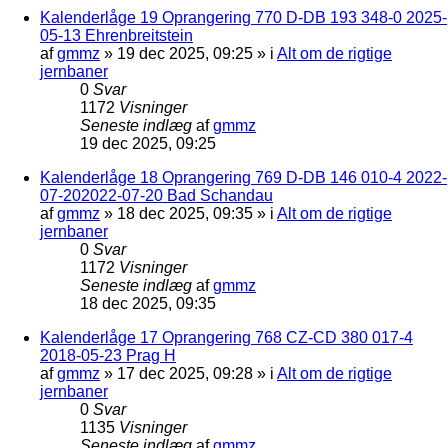
Kalenderlåge 19 Oprangering 770 D-DB 193 348-0 2025-
05-13 Ehrenbreitstein
af
gmmz
»
19 dec 2025, 09:25
» i
Alt om de rigtige
jernbaner
0
Svar
1172
Visninger
Seneste indlæg
af
gmmz
19 dec 2025, 09:25
Kalenderlåge 18 Oprangering 769 D-DB 146 010-4 2022-
07-202022-07-20 Bad Schandau
af
gmmz
»
18 dec 2025, 09:35
» i
Alt om de rigtige
jernbaner
0
Svar
1172
Visninger
Seneste indlæg
af
gmmz
18 dec 2025, 09:35
Kalenderlåge 17 Oprangering 768 CZ-CD 380 017-4
2018-05-23 Prag H
af
gmmz
»
17 dec 2025, 09:28
» i
Alt om de rigtige
jernbaner
0
Svar
1135
Visninger
Seneste indlæg
af
gmmz