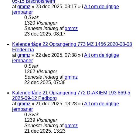
05-15 Bischofsheim
af
gmmz
»
23 dec 2025, 08:17
» i
Alt om de rigtige
jernbaner
0
Svar
1320
Visninger
Seneste indlæg
af
gmmz
23 dec 2025, 08:17
Kalenderlåge 22 Oprangering 773 MZ 1456 2020-03-03
Fredericia
af
gmmz
»
22 dec 2025, 07:38
» i
Alt om de rigtige
jernbaner
0
Svar
1262
Visninger
Seneste indlæg
af
gmmz
22 dec 2025, 07:38
Kalenderlåge 21 Oprangering 772 D-AKIEM 193 869-5
2025-09-12 Padborg
af
gmmz
»
21 dec 2025, 13:23
» i
Alt om de rigtige
jernbaner
0
Svar
1239
Visninger
Seneste indlæg
af
gmmz
21 dec 2025, 13:23