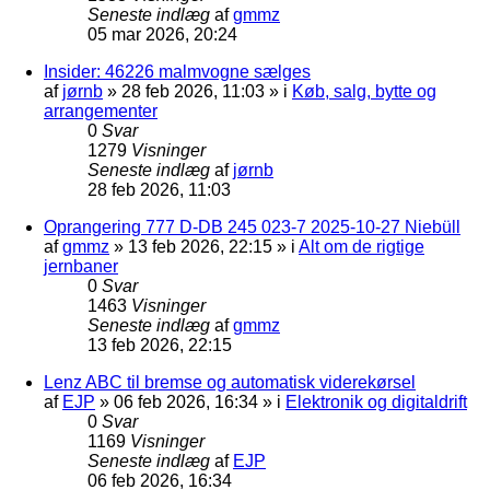
Seneste indlæg
af
gmmz
05 mar 2026, 20:24
Insider: 46226 malmvogne sælges
af
jørnb
»
28 feb 2026, 11:03
» i
Køb, salg, bytte og
arrangementer
0
Svar
1279
Visninger
Seneste indlæg
af
jørnb
28 feb 2026, 11:03
Oprangering 777 D-DB 245 023-7 2025-10-27 Niebüll
af
gmmz
»
13 feb 2026, 22:15
» i
Alt om de rigtige
jernbaner
0
Svar
1463
Visninger
Seneste indlæg
af
gmmz
13 feb 2026, 22:15
Lenz ABC til bremse og automatisk viderekørsel
af
EJP
»
06 feb 2026, 16:34
» i
Elektronik og digitaldrift
0
Svar
1169
Visninger
Seneste indlæg
af
EJP
06 feb 2026, 16:34