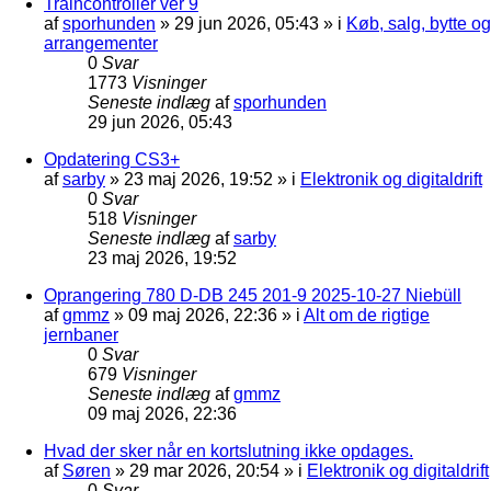
Traincontroller ver 9
af
sporhunden
»
29 jun 2026, 05:43
» i
Køb, salg, bytte og
arrangementer
0
Svar
1773
Visninger
Seneste indlæg
af
sporhunden
29 jun 2026, 05:43
Opdatering CS3+
af
sarby
»
23 maj 2026, 19:52
» i
Elektronik og digitaldrift
0
Svar
518
Visninger
Seneste indlæg
af
sarby
23 maj 2026, 19:52
Oprangering 780 D-DB 245 201-9 2025-10-27 Niebüll
af
gmmz
»
09 maj 2026, 22:36
» i
Alt om de rigtige
jernbaner
0
Svar
679
Visninger
Seneste indlæg
af
gmmz
09 maj 2026, 22:36
Hvad der sker når en kortslutning ikke opdages.
af
Søren
»
29 mar 2026, 20:54
» i
Elektronik og digitaldrift
0
Svar