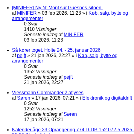
[MINIFER] Ny N: Mont sur Guesnes-siloen!
af
MINIFER
»
03 feb 2026, 11:23
» i
Køb, salg, bytte og
arrangementer
0
Svar
1410
Visninger
Seneste indlæg
af
MINIFER
03 feb 2026, 11:23
Så kører toget, Holte 24. - 25. januar 2026
af
pejft
»
21 jan 2026, 22:27
» i
Køb, salg, bytte og
arrangementer
0
Svar
1352
Visninger
Seneste indlæg
af
pejft
21 jan 2026, 22:27
Viessmann Commander 2 aflyses
af
Søren
»
17 jan 2026, 07:21
» i
Elektronik og digitaldrift
0
Svar
1252
Visninger
Seneste indlæg
af
Søren
17 jan 2026, 07:21
Kalenderlåge 23 Oprangering 774 D-DB 152 072-5 2025-