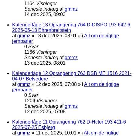
1164
Visninger
Seneste indlæg
af
gmmz
14 dec 2025, 09:03
Kalenderlåge 13 Oprangering 764 D-DISPO 193 642-6
2025-05-13 Ehrenbreitstein
af
gmmz
»
13 dec 2025, 08:01
» i
Alt om de rigtige
jernbaner
0
Svar
1166
Visninger
Seneste indlæg
af
gmmz
13 dec 2025, 08:01
Kalenderlåge 12 Oprangering 763 DSB ME 1516 2021-
04-07 Belvedere
af
gmmz
»
12 dec 2025, 07:08
» i
Alt om de rigtige
jernbaner
0
Svar
1204
Visninger
Seneste indlæg
af
gmmz
12 dec 2025, 07:08
Kalenderlåge 11 Oprangering 762 D-Hctor 193 411-6
2025-07-25 Esbjerg
af
gmmz
»
11 dec 2025, 10:01
» i
Alt om de rigtige