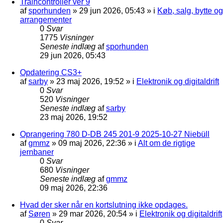
Traincontroller ver 9
af
sporhunden
»
29 jun 2026, 05:43
» i
Køb, salg, bytte og
arrangementer
0
Svar
1775
Visninger
Seneste indlæg
af
sporhunden
29 jun 2026, 05:43
Opdatering CS3+
af
sarby
»
23 maj 2026, 19:52
» i
Elektronik og digitaldrift
0
Svar
520
Visninger
Seneste indlæg
af
sarby
23 maj 2026, 19:52
Oprangering 780 D-DB 245 201-9 2025-10-27 Niebüll
af
gmmz
»
09 maj 2026, 22:36
» i
Alt om de rigtige
jernbaner
0
Svar
680
Visninger
Seneste indlæg
af
gmmz
09 maj 2026, 22:36
Hvad der sker når en kortslutning ikke opdages.
af
Søren
»
29 mar 2026, 20:54
» i
Elektronik og digitaldrift
0
Svar