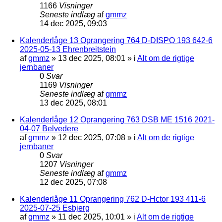
1166
Visninger
Seneste indlæg
af
gmmz
14 dec 2025, 09:03
Kalenderlåge 13 Oprangering 764 D-DISPO 193 642-6
2025-05-13 Ehrenbreitstein
af
gmmz
»
13 dec 2025, 08:01
» i
Alt om de rigtige
jernbaner
0
Svar
1169
Visninger
Seneste indlæg
af
gmmz
13 dec 2025, 08:01
Kalenderlåge 12 Oprangering 763 DSB ME 1516 2021-
04-07 Belvedere
af
gmmz
»
12 dec 2025, 07:08
» i
Alt om de rigtige
jernbaner
0
Svar
1207
Visninger
Seneste indlæg
af
gmmz
12 dec 2025, 07:08
Kalenderlåge 11 Oprangering 762 D-Hctor 193 411-6
2025-07-25 Esbjerg
af
gmmz
»
11 dec 2025, 10:01
» i
Alt om de rigtige