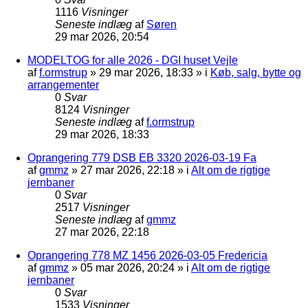
1116
Visninger
Seneste indlæg
af
Søren
29 mar 2026, 20:54
MODELTOG for alle 2026 - DGI huset Vejle
af
f.ormstrup
»
29 mar 2026, 18:33
» i
Køb, salg, bytte og
arrangementer
0
Svar
8124
Visninger
Seneste indlæg
af
f.ormstrup
29 mar 2026, 18:33
Oprangering 779 DSB EB 3320 2026-03-19 Fa
af
gmmz
»
27 mar 2026, 22:18
» i
Alt om de rigtige
jernbaner
0
Svar
2517
Visninger
Seneste indlæg
af
gmmz
27 mar 2026, 22:18
Oprangering 778 MZ 1456 2026-03-05 Fredericia
af
gmmz
»
05 mar 2026, 20:24
» i
Alt om de rigtige
jernbaner
0
Svar
1533
Visninger