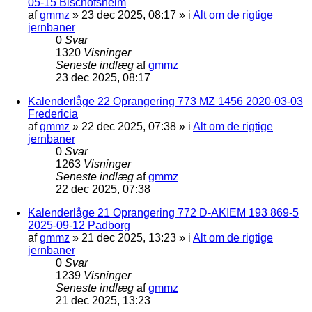
05-15 Bischofsheim
af
gmmz
»
23 dec 2025, 08:17
» i
Alt om de rigtige
jernbaner
0
Svar
1320
Visninger
Seneste indlæg
af
gmmz
23 dec 2025, 08:17
Kalenderlåge 22 Oprangering 773 MZ 1456 2020-03-03
Fredericia
af
gmmz
»
22 dec 2025, 07:38
» i
Alt om de rigtige
jernbaner
0
Svar
1263
Visninger
Seneste indlæg
af
gmmz
22 dec 2025, 07:38
Kalenderlåge 21 Oprangering 772 D-AKIEM 193 869-5
2025-09-12 Padborg
af
gmmz
»
21 dec 2025, 13:23
» i
Alt om de rigtige
jernbaner
0
Svar
1239
Visninger
Seneste indlæg
af
gmmz
21 dec 2025, 13:23