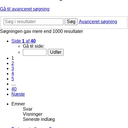
Gå til avanceret søgning
Søg
Avanceret søgning
Søgningen gav mere end 1000 resultater
Side
1
af
40
Gå til side:
1
2
3
4
5
…
40
Næste
Emner
Svar
Visninger
Seneste indlæg