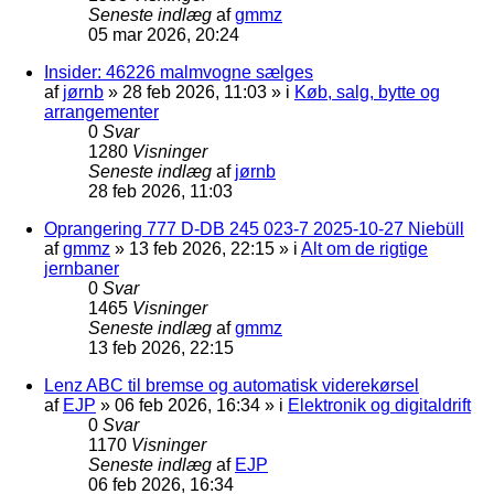
Seneste indlæg
af
gmmz
05 mar 2026, 20:24
Insider: 46226 malmvogne sælges
af
jørnb
»
28 feb 2026, 11:03
» i
Køb, salg, bytte og
arrangementer
0
Svar
1280
Visninger
Seneste indlæg
af
jørnb
28 feb 2026, 11:03
Oprangering 777 D-DB 245 023-7 2025-10-27 Niebüll
af
gmmz
»
13 feb 2026, 22:15
» i
Alt om de rigtige
jernbaner
0
Svar
1465
Visninger
Seneste indlæg
af
gmmz
13 feb 2026, 22:15
Lenz ABC til bremse og automatisk viderekørsel
af
EJP
»
06 feb 2026, 16:34
» i
Elektronik og digitaldrift
0
Svar
1170
Visninger
Seneste indlæg
af
EJP
06 feb 2026, 16:34