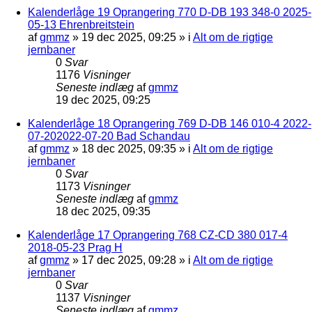
Kalenderlåge 19 Oprangering 770 D-DB 193 348-0 2025-
05-13 Ehrenbreitstein
af
gmmz
»
19 dec 2025, 09:25
» i
Alt om de rigtige
jernbaner
0
Svar
1176
Visninger
Seneste indlæg
af
gmmz
19 dec 2025, 09:25
Kalenderlåge 18 Oprangering 769 D-DB 146 010-4 2022-
07-202022-07-20 Bad Schandau
af
gmmz
»
18 dec 2025, 09:35
» i
Alt om de rigtige
jernbaner
0
Svar
1173
Visninger
Seneste indlæg
af
gmmz
18 dec 2025, 09:35
Kalenderlåge 17 Oprangering 768 CZ-CD 380 017-4
2018-05-23 Prag H
af
gmmz
»
17 dec 2025, 09:28
» i
Alt om de rigtige
jernbaner
0
Svar
1137
Visninger
Seneste indlæg
af
gmmz