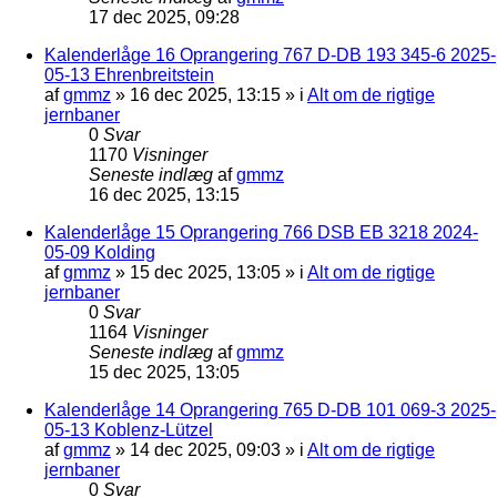
17 dec 2025, 09:28
Kalenderlåge 16 Oprangering 767 D-DB 193 345-6 2025-
05-13 Ehrenbreitstein
af
gmmz
»
16 dec 2025, 13:15
» i
Alt om de rigtige
jernbaner
0
Svar
1170
Visninger
Seneste indlæg
af
gmmz
16 dec 2025, 13:15
Kalenderlåge 15 Oprangering 766 DSB EB 3218 2024-
05-09 Kolding
af
gmmz
»
15 dec 2025, 13:05
» i
Alt om de rigtige
jernbaner
0
Svar
1164
Visninger
Seneste indlæg
af
gmmz
15 dec 2025, 13:05
Kalenderlåge 14 Oprangering 765 D-DB 101 069-3 2025-
05-13 Koblenz-Lützel
af
gmmz
»
14 dec 2025, 09:03
» i
Alt om de rigtige
jernbaner
0
Svar