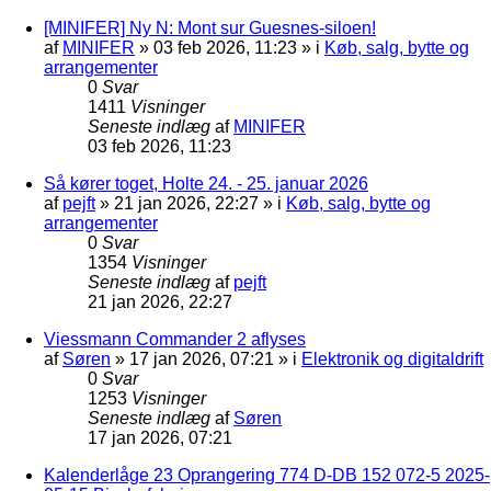
[MINIFER] Ny N: Mont sur Guesnes-siloen!
af
MINIFER
»
03 feb 2026, 11:23
» i
Køb, salg, bytte og
arrangementer
0
Svar
1411
Visninger
Seneste indlæg
af
MINIFER
03 feb 2026, 11:23
Så kører toget, Holte 24. - 25. januar 2026
af
pejft
»
21 jan 2026, 22:27
» i
Køb, salg, bytte og
arrangementer
0
Svar
1354
Visninger
Seneste indlæg
af
pejft
21 jan 2026, 22:27
Viessmann Commander 2 aflyses
af
Søren
»
17 jan 2026, 07:21
» i
Elektronik og digitaldrift
0
Svar
1253
Visninger
Seneste indlæg
af
Søren
17 jan 2026, 07:21
Kalenderlåge 23 Oprangering 774 D-DB 152 072-5 2025-