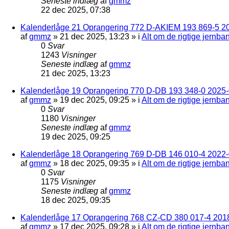
Seneste indlæg
af
gmmz
22 dec 2025, 07:38
Kalenderlåge 21 Oprangering 772 D-AKIEM 193 869-5 2
af
gmmz
»
21 dec 2025, 13:23
» i
Alt om de rigtige jernba
0
Svar
1243
Visninger
Seneste indlæg
af
gmmz
21 dec 2025, 13:23
Kalenderlåge 19 Oprangering 770 D-DB 193 348-0 2025-0
af
gmmz
»
19 dec 2025, 09:25
» i
Alt om de rigtige jernba
0
Svar
1180
Visninger
Seneste indlæg
af
gmmz
19 dec 2025, 09:25
Kalenderlåge 18 Oprangering 769 D-DB 146 010-4 2022
af
gmmz
»
18 dec 2025, 09:35
» i
Alt om de rigtige jernba
0
Svar
1175
Visninger
Seneste indlæg
af
gmmz
18 dec 2025, 09:35
Kalenderlåge 17 Oprangering 768 CZ-CD 380 017-4 201
af
gmmz
»
17 dec 2025, 09:28
» i
Alt om de rigtige jernba