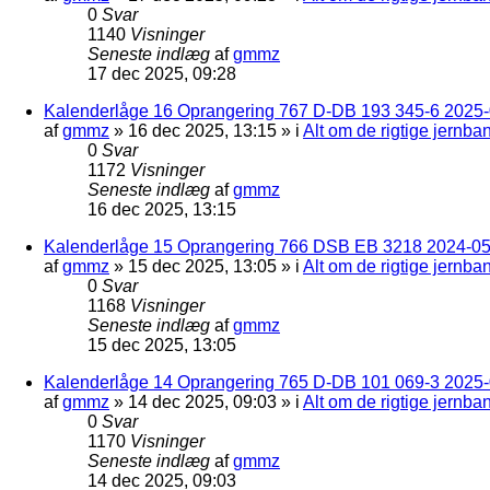
0
Svar
1140
Visninger
Seneste indlæg
af
gmmz
17 dec 2025, 09:28
Kalenderlåge 16 Oprangering 767 D-DB 193 345-6 2025-0
af
gmmz
»
16 dec 2025, 13:15
» i
Alt om de rigtige jernba
0
Svar
1172
Visninger
Seneste indlæg
af
gmmz
16 dec 2025, 13:15
Kalenderlåge 15 Oprangering 766 DSB EB 3218 2024-05
af
gmmz
»
15 dec 2025, 13:05
» i
Alt om de rigtige jernba
0
Svar
1168
Visninger
Seneste indlæg
af
gmmz
15 dec 2025, 13:05
Kalenderlåge 14 Oprangering 765 D-DB 101 069-3 2025-
af
gmmz
»
14 dec 2025, 09:03
» i
Alt om de rigtige jernba
0
Svar
1170
Visninger
Seneste indlæg
af
gmmz
14 dec 2025, 09:03