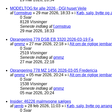
MODELTOG for alle 2026 - DGI huset Vejle
af
f.ormstrup
»
29 mar 2026, 18:33
» i
Køb, salg, bytte og
0
Svar
8128
Visninger
Seneste indlæg
af
f.ormstrup
29 mar 2026, 18:33
Oprangering 779 DSB EB 3320 2026-03-19 Fa
af
gmmz
»
27 mar 2026, 22:18
» i
Alt om de rigtige jernba
0
Svar
2519
Visninger
Seneste indlæg
af
gmmz
27 mar 2026, 22:18
Oprangering 778 MZ 1456 2026-03-05 Fredericia
af
gmmz
»
05 mar 2026, 20:24
» i
Alt om de rigtige jernba
0
Svar
1538
Visninger
Seneste indlæg
af
gmmz
05 mar 2026, 20:24
Insider: 46226 malmvogne sælges
af
jørnb
»
28 feb 2026, 11:03
» i
Køb, salg, bytte og arra
0
Svar