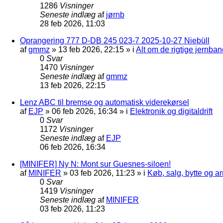
1286
Visninger
Seneste indlæg
af
jørnb
28 feb 2026, 11:03
Oprangering 777 D-DB 245 023-7 2025-10-27 Niebüll
af
gmmz
»
13 feb 2026, 22:15
» i
Alt om de rigtige jernban
0
Svar
1470
Visninger
Seneste indlæg
af
gmmz
13 feb 2026, 22:15
Lenz ABC til bremse og automatisk viderekørsel
af
EJP
»
06 feb 2026, 16:34
» i
Elektronik og digitaldrift
0
Svar
1172
Visninger
Seneste indlæg
af
EJP
06 feb 2026, 16:34
[MINIFER] Ny N: Mont sur Guesnes-siloen!
af
MINIFER
»
03 feb 2026, 11:23
» i
Køb, salg, bytte og 
0
Svar
1419
Visninger
Seneste indlæg
af
MINIFER
03 feb 2026, 11:23