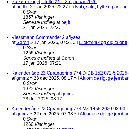
Så kører toget, Holte 24. - 25. januar 2026
af
pejft
»
21 jan 2026, 22:27
» i
Køb, salg, bytte og arran
0
Svar
1357
Visninger
Seneste indlæg
af
pejft
21 jan 2026, 22:27
Viessmann Commander 2 aflyses
af
Søren
»
17 jan 2026, 07:21
» i
Elektronik og digitaldrift
0
Svar
1256
Visninger
Seneste indlæg
af
Søren
17 jan 2026, 07:21
Kalenderlåge 23 Oprangering 774 D-DB 152 072-5 2025-
af
gmmz
»
23 dec 2025, 08:17
» i
Alt om de rigtige jernba
0
Svar
1323
Visninger
Seneste indlæg
af
gmmz
23 dec 2025, 08:17
Kalenderlåge 22 Oprangering 773 MZ 1456 2020-03-03 F
af
gmmz
»
22 dec 2025, 07:38
» i
Alt om de rigtige jernba
0
Svar
1266
Visninger