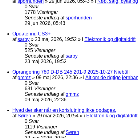
af
sporhunden
»
29 jun 2026, 05:43
» i
Køb, salg, bytte o
0
Svar
1778
Visninger
Seneste indlæg
af
sporhunden
29 jun 2026, 05:43
Opdatering CS3+
af
sarby
»
23 maj 2026, 19:52
» i
Elektronik og digitaldrift
0
Svar
525
Visninger
Seneste indlæg
af
sarby
23 maj 2026, 19:52
Oprangering 780 D-DB 245 201-9 2025-10-27 Niebüll
af
gmmz
»
09 maj 2026, 22:36
» i
Alt om de rigtige jernba
0
Svar
681
Visninger
Seneste indlæg
af
gmmz
09 maj 2026, 22:36
Hvad der sker når en kortslutning ikke opdages.
af
Søren
»
29 mar 2026, 20:54
» i
Elektronik og digitaldrift
0
Svar
1119
Visninger
Seneste indlæg
af
Søren
29 mar 2026, 20:54