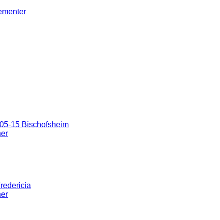
gementer
05-15 Bischofsheim
ner
redericia
ner