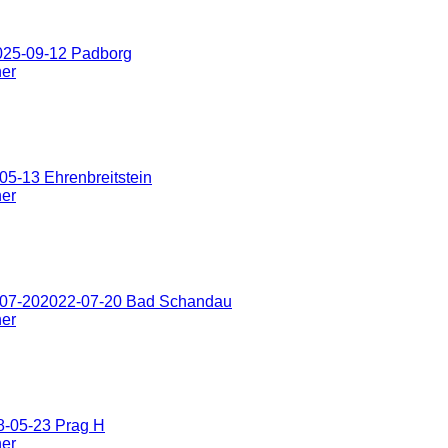
025-09-12 Padborg
ner
5-13 Ehrenbreitstein
ner
-07-202022-07-20 Bad Schandau
ner
8-05-23 Prag H
ner