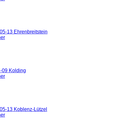
5-13 Ehrenbreitstein
ner
-09 Kolding
ner
05-13 Koblenz-Lützel
ner