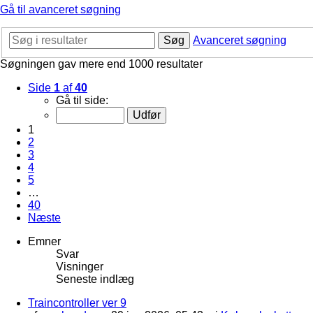
Gå til avanceret søgning
Søg
Avanceret søgning
Søgningen gav mere end 1000 resultater
Side
1
af
40
Gå til side:
1
2
3
4
5
…
40
Næste
Emner
Svar
Visninger
Seneste indlæg
Traincontroller ver 9