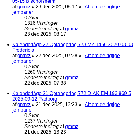
05-15 Bischofsheim
af
gmmz
»
23 dec 2025, 08:17
» i
Alt om de rigtige
jernbaner
0
Svar
1316
Visninger
Seneste indlæg
af
gmmz
23 dec 2025, 08:17
Kalenderlåge 22 Oprangering 773 MZ 1456 2020-03-03
Fredericia
af
gmmz
»
22 dec 2025, 07:38
» i
Alt om de rigtige
jernbaner
0
Svar
1260
Visninger
Seneste indlæg
af
gmmz
22 dec 2025, 07:38
Kalenderlåge 21 Oprangering 772 D-AKIEM 193 869-5
2025-09-12 Padborg
af
gmmz
»
21 dec 2025, 13:23
» i
Alt om de rigtige
jernbaner
0
Svar
1237
Visninger
Seneste indlæg
af
gmmz
21 dec 2025, 13:23