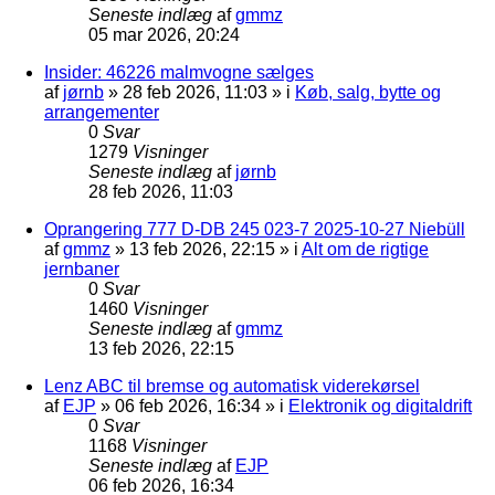
Seneste indlæg
af
gmmz
05 mar 2026, 20:24
Insider: 46226 malmvogne sælges
af
jørnb
»
28 feb 2026, 11:03
» i
Køb, salg, bytte og
arrangementer
0
Svar
1279
Visninger
Seneste indlæg
af
jørnb
28 feb 2026, 11:03
Oprangering 777 D-DB 245 023-7 2025-10-27 Niebüll
af
gmmz
»
13 feb 2026, 22:15
» i
Alt om de rigtige
jernbaner
0
Svar
1460
Visninger
Seneste indlæg
af
gmmz
13 feb 2026, 22:15
Lenz ABC til bremse og automatisk viderekørsel
af
EJP
»
06 feb 2026, 16:34
» i
Elektronik og digitaldrift
0
Svar
1168
Visninger
Seneste indlæg
af
EJP
06 feb 2026, 16:34