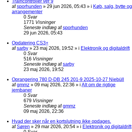
Traincontroller ver 9
af
sporhunden
»
29 jun 2026, 05:43
» i
Køb, salg, bytte og
arrangementer
0
Svar
1771
Visninger
Seneste indlæg
af
sporhunden
29 jun 2026, 05:43
Opdatering CS3+
af
sarby
»
23 maj 2026, 19:52
» i
Elektronik og digitaldrift
0
Svar
516
Visninger
Seneste indlæg
af
sarby
23 maj 2026, 19:52
Oprangering 780 D-DB 245 201-9 2025-10-27 Niebüll
af
gmmz
»
09 maj 2026, 22:36
» i
Alt om de rigtige
jernbaner
0
Svar
679
Visninger
Seneste indlæg
af
gmmz
09 maj 2026, 22:36
Hvad der sker når en kortslutning ikke opdages.
af
Søren
»
29 mar 2026, 20:54
» i
Elektronik og digitaldrift
0
Svar