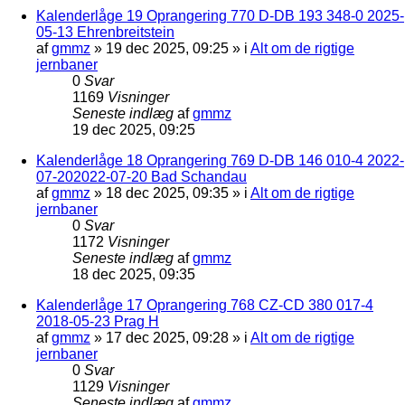
Kalenderlåge 19 Oprangering 770 D-DB 193 348-0 2025-
05-13 Ehrenbreitstein
af
gmmz
»
19 dec 2025, 09:25
» i
Alt om de rigtige
jernbaner
0
Svar
1169
Visninger
Seneste indlæg
af
gmmz
19 dec 2025, 09:25
Kalenderlåge 18 Oprangering 769 D-DB 146 010-4 2022-
07-202022-07-20 Bad Schandau
af
gmmz
»
18 dec 2025, 09:35
» i
Alt om de rigtige
jernbaner
0
Svar
1172
Visninger
Seneste indlæg
af
gmmz
18 dec 2025, 09:35
Kalenderlåge 17 Oprangering 768 CZ-CD 380 017-4
2018-05-23 Prag H
af
gmmz
»
17 dec 2025, 09:28
» i
Alt om de rigtige
jernbaner
0
Svar
1129
Visninger
Seneste indlæg
af
gmmz