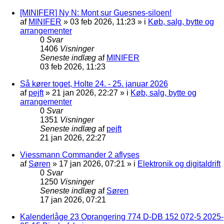
[MINIFER] Ny N: Mont sur Guesnes-siloen!
af
MINIFER
»
03 feb 2026, 11:23
» i
Køb, salg, bytte og
arrangementer
0
Svar
1406
Visninger
Seneste indlæg
af
MINIFER
03 feb 2026, 11:23
Så kører toget, Holte 24. - 25. januar 2026
af
pejft
»
21 jan 2026, 22:27
» i
Køb, salg, bytte og
arrangementer
0
Svar
1351
Visninger
Seneste indlæg
af
pejft
21 jan 2026, 22:27
Viessmann Commander 2 aflyses
af
Søren
»
17 jan 2026, 07:21
» i
Elektronik og digitaldrift
0
Svar
1250
Visninger
Seneste indlæg
af
Søren
17 jan 2026, 07:21
Kalenderlåge 23 Oprangering 774 D-DB 152 072-5 2025-