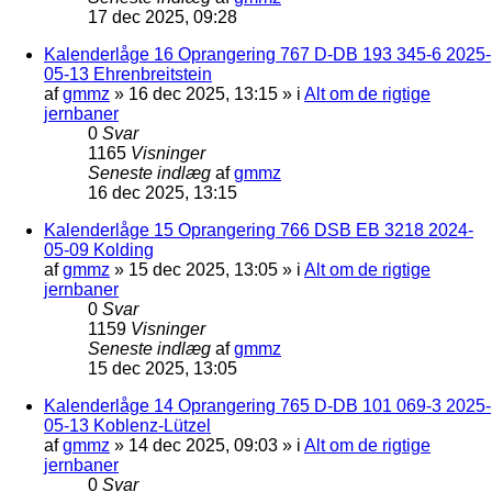
17 dec 2025, 09:28
Kalenderlåge 16 Oprangering 767 D-DB 193 345-6 2025-
05-13 Ehrenbreitstein
af
gmmz
»
16 dec 2025, 13:15
» i
Alt om de rigtige
jernbaner
0
Svar
1165
Visninger
Seneste indlæg
af
gmmz
16 dec 2025, 13:15
Kalenderlåge 15 Oprangering 766 DSB EB 3218 2024-
05-09 Kolding
af
gmmz
»
15 dec 2025, 13:05
» i
Alt om de rigtige
jernbaner
0
Svar
1159
Visninger
Seneste indlæg
af
gmmz
15 dec 2025, 13:05
Kalenderlåge 14 Oprangering 765 D-DB 101 069-3 2025-
05-13 Koblenz-Lützel
af
gmmz
»
14 dec 2025, 09:03
» i
Alt om de rigtige
jernbaner
0
Svar