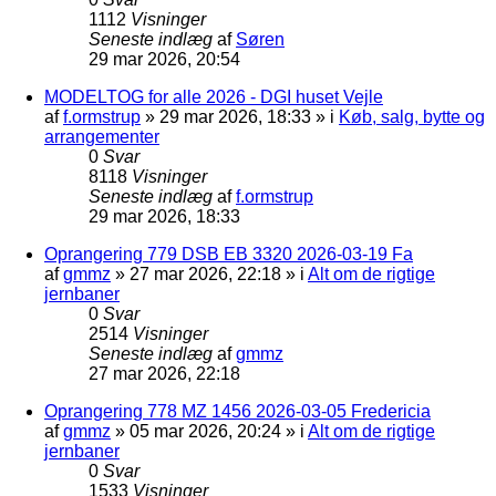
1112
Visninger
Seneste indlæg
af
Søren
29 mar 2026, 20:54
MODELTOG for alle 2026 - DGI huset Vejle
af
f.ormstrup
»
29 mar 2026, 18:33
» i
Køb, salg, bytte og
arrangementer
0
Svar
8118
Visninger
Seneste indlæg
af
f.ormstrup
29 mar 2026, 18:33
Oprangering 779 DSB EB 3320 2026-03-19 Fa
af
gmmz
»
27 mar 2026, 22:18
» i
Alt om de rigtige
jernbaner
0
Svar
2514
Visninger
Seneste indlæg
af
gmmz
27 mar 2026, 22:18
Oprangering 778 MZ 1456 2026-03-05 Fredericia
af
gmmz
»
05 mar 2026, 20:24
» i
Alt om de rigtige
jernbaner
0
Svar
1533
Visninger