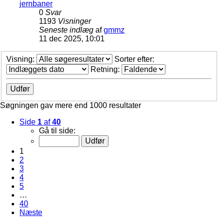
jernbaner
0
Svar
1193
Visninger
Seneste indlæg
af
gmmz
11 dec 2025, 10:01
Visning:
Sorter efter:
Retning:
Søgningen gav mere end 1000 resultater
Side
1
af
40
Gå til side:
1
2
3
4
5
…
40
Næste