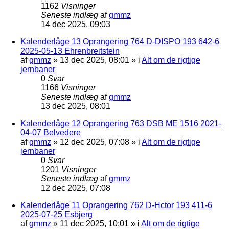
1162
Visninger
Seneste indlæg
af
gmmz
14 dec 2025, 09:03
Kalenderlåge 13 Oprangering 764 D-DISPO 193 642-6
2025-05-13 Ehrenbreitstein
af
gmmz
»
13 dec 2025, 08:01
» i
Alt om de rigtige
jernbaner
0
Svar
1166
Visninger
Seneste indlæg
af
gmmz
13 dec 2025, 08:01
Kalenderlåge 12 Oprangering 763 DSB ME 1516 2021-
04-07 Belvedere
af
gmmz
»
12 dec 2025, 07:08
» i
Alt om de rigtige
jernbaner
0
Svar
1201
Visninger
Seneste indlæg
af
gmmz
12 dec 2025, 07:08
Kalenderlåge 11 Oprangering 762 D-Hctor 193 411-6
2025-07-25 Esbjerg
af
gmmz
»
11 dec 2025, 10:01
» i
Alt om de rigtige