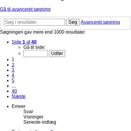
Gå til avanceret søgning
Søg
Avanceret søgning
Søgningen gav mere end 1000 resultater
Side
1
af
40
Gå til side:
1
2
3
4
5
…
40
Næste
Emner
Svar
Visninger
Seneste indlæg