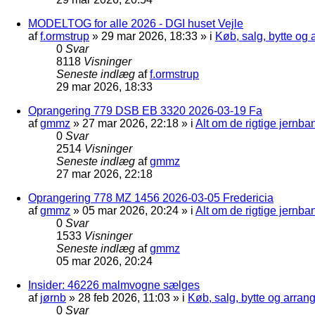
MODELTOG for alle 2026 - DGI huset Vejle
af
f.ormstrup
»
29 mar 2026, 18:33
» i
Køb, salg, bytte og
0
Svar
8118
Visninger
Seneste indlæg
af
f.ormstrup
29 mar 2026, 18:33
Oprangering 779 DSB EB 3320 2026-03-19 Fa
af
gmmz
»
27 mar 2026, 22:18
» i
Alt om de rigtige jernba
0
Svar
2514
Visninger
Seneste indlæg
af
gmmz
27 mar 2026, 22:18
Oprangering 778 MZ 1456 2026-03-05 Fredericia
af
gmmz
»
05 mar 2026, 20:24
» i
Alt om de rigtige jernba
0
Svar
1533
Visninger
Seneste indlæg
af
gmmz
05 mar 2026, 20:24
Insider: 46226 malmvogne sælges
af
jørnb
»
28 feb 2026, 11:03
» i
Køb, salg, bytte og arra
0
Svar