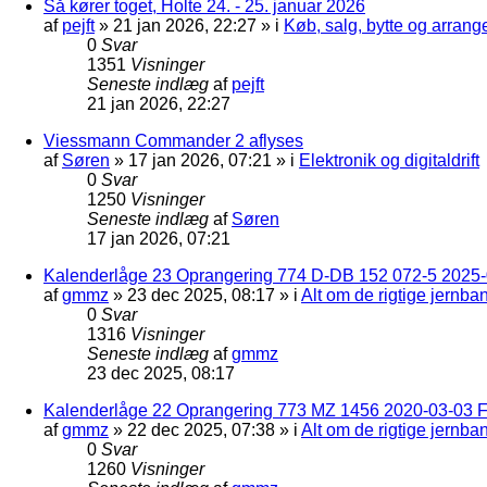
Så kører toget, Holte 24. - 25. januar 2026
af
pejft
»
21 jan 2026, 22:27
» i
Køb, salg, bytte og arran
0
Svar
1351
Visninger
Seneste indlæg
af
pejft
21 jan 2026, 22:27
Viessmann Commander 2 aflyses
af
Søren
»
17 jan 2026, 07:21
» i
Elektronik og digitaldrift
0
Svar
1250
Visninger
Seneste indlæg
af
Søren
17 jan 2026, 07:21
Kalenderlåge 23 Oprangering 774 D-DB 152 072-5 2025-
af
gmmz
»
23 dec 2025, 08:17
» i
Alt om de rigtige jernba
0
Svar
1316
Visninger
Seneste indlæg
af
gmmz
23 dec 2025, 08:17
Kalenderlåge 22 Oprangering 773 MZ 1456 2020-03-03 F
af
gmmz
»
22 dec 2025, 07:38
» i
Alt om de rigtige jernba
0
Svar
1260
Visninger