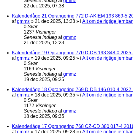
Seneste indlæg
af
gmmz
22 dec 2025, 07:38
Kalenderlåge 21 Oprangering 772 D-AKIEM 193 869-5 2
af
gmmz
»
21 dec 2025, 13:23
» i
Alt om de rigtige jernba
0
Svar
1237
Visninger
Seneste indlæg
af
gmmz
21 dec 2025, 13:23
Kalenderlåge 19 Oprangering 770 D-DB 193 348-0 2025-0
af
gmmz
»
19 dec 2025, 09:25
» i
Alt om de rigtige jernba
0
Svar
1169
Visninger
Seneste indlæg
af
gmmz
19 dec 2025, 09:25
Kalenderlåge 18 Oprangering 769 D-DB 146 010-4 2022
af
gmmz
»
18 dec 2025, 09:35
» i
Alt om de rigtige jernba
0
Svar
1172
Visninger
Seneste indlæg
af
gmmz
18 dec 2025, 09:35
Kalenderlåge 17 Oprangering 768 CZ-CD 380 017-4 201
af
gmmz
»
17 dec 2025, 09:28
» i
Alt om de rigtige jernba