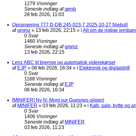
1279
Visninger
Seneste indlæg
af
jørnb
28 feb 2026, 11:03
Oprangering 777 D-DB 245 023-7 2025-10-27 Niebüll
af
gmmz
»
13 feb 2026, 22:15
» i
Alt om de rigtige jernban
0
Svar
1460
Visninger
Seneste indlæg
af
gmmz
13 feb 2026, 22:15
Lenz ABC til bremse og automatisk viderekørsel
af
EJP
»
06 feb 2026, 16:34
» i
Elektronik og digitaldrift
0
Svar
1168
Visninger
Seneste indlæg
af
EJP
06 feb 2026, 16:34
[MINIFER] Ny N: Mont sur Guesnes-siloen!
af
MINIFER
»
03 feb 2026, 11:23
» i
Køb, salg, bytte og 
0
Svar
1406
Visninger
Seneste indlæg
af
MINIFER
03 feb 2026, 11:23