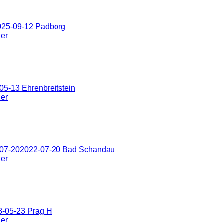
025-09-12 Padborg
ner
5-13 Ehrenbreitstein
ner
-07-202022-07-20 Bad Schandau
ner
8-05-23 Prag H
ner