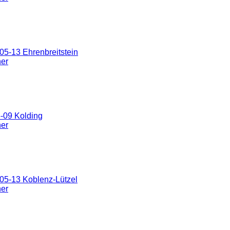
5-13 Ehrenbreitstein
ner
-09 Kolding
ner
05-13 Koblenz-Lützel
ner