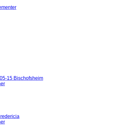
gementer
05-15 Bischofsheim
ner
redericia
ner