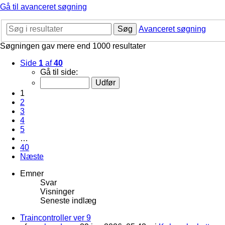
Gå til avanceret søgning
Søg
Avanceret søgning
Søgningen gav mere end 1000 resultater
Side
1
af
40
Gå til side:
1
2
3
4
5
…
40
Næste
Emner
Svar
Visninger
Seneste indlæg
Traincontroller ver 9