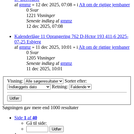
af
gmmz
»
12 dec 2025, 07:08
» i
Alt om de rigtige jernbaner
0
Svar
1221
Visninger
Seneste indlæg
af
gmmz
12 dec 2025, 07:08
Kalenderlåge 11 Oprangering 762 D-Hctor 193 411-6 2025-
07-25 Esbjerg
af
gmmz
»
11 dec 2025, 10:01
» i
Alt om de rigtige jernbaner
0
Svar
1205
Visninger
Seneste indlæg
af
gmmz
11 dec 2025, 10:01
Visning:
Sorter efter:
Retning:
Søgningen gav mere end 1000 resultater
Side
1
af
40
Gå til side: