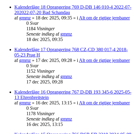
Kalenderlåge 18 Oprangering 769 D-DB 146 010-4 2022-07-
202022-07-20 Bad Schandau
af
gmmz
»
18 dec 2025, 09:35
» i
Alt om de rigtige jernbaner
0
Svar
1184
Visninger
Seneste indlæg
af
gmmz
18 dec 2025, 09:35
Kalenderlåge 17 Oprangering 768 CZ-CD 380 017-4 2018-
05-23 Prag H
af
gmmz
»
17 dec 2025, 09:28
» i
Alt om de rigtige jernbaner
0
Svar
1152
Visninger
Seneste indlæg
af
gmmz
17 dec 2025, 09:28
Kalenderlåge 16 Oprangering 767 D-DB 193 345-6 2025-05-
13 Ehrenbreitstein
af
gmmz
»
16 dec 2025, 13:15
» i
Alt om de rigtige jernbaner
0
Svar
1178
Visninger
Seneste indlæg
af
gmmz
16 dec 2025, 13:15