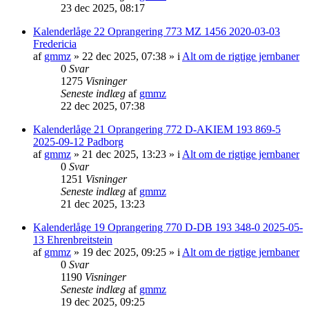
23 dec 2025, 08:17
Kalenderlåge 22 Oprangering 773 MZ 1456 2020-03-03
Fredericia
af
gmmz
»
22 dec 2025, 07:38
» i
Alt om de rigtige jernbaner
0
Svar
1275
Visninger
Seneste indlæg
af
gmmz
22 dec 2025, 07:38
Kalenderlåge 21 Oprangering 772 D-AKIEM 193 869-5
2025-09-12 Padborg
af
gmmz
»
21 dec 2025, 13:23
» i
Alt om de rigtige jernbaner
0
Svar
1251
Visninger
Seneste indlæg
af
gmmz
21 dec 2025, 13:23
Kalenderlåge 19 Oprangering 770 D-DB 193 348-0 2025-05-
13 Ehrenbreitstein
af
gmmz
»
19 dec 2025, 09:25
» i
Alt om de rigtige jernbaner
0
Svar
1190
Visninger
Seneste indlæg
af
gmmz
19 dec 2025, 09:25