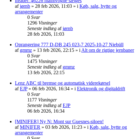
Insider: 46226 malmvogne sælges
af
jørnb
»
28 feb 2026, 11:03
» i
Køb, salg, bytte og
arrangementer
0
Svar
1296
Visninger
Seneste indlæg
af
jørnb
28 feb 2026, 11:03
Oprangering 777 D-DB 245 023-7 2025-10-27 Niebüll
af
gmmz
»
13 feb 2026, 22:15
» i
Alt om de rigtige jernbaner
0
Svar
1475
Visninger
Seneste indlæg
af
gmmz
13 feb 2026, 22:15
Lenz ABC til bremse og automatisk viderekørsel
af
EJP
»
06 feb 2026, 16:34
» i
Elektronik og digitaldrift
0
Svar
1177
Visninger
Seneste indlæg
af
EJP
06 feb 2026, 16:34
[MINIFER] Ny N: Mont sur Guesnes-siloen!
af
MINIFER
»
03 feb 2026, 11:23
» i
Køb, salg, bytte og
arrangementer
0
Svar