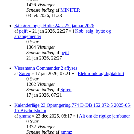
1426
Visninger
Seneste indlæg
af
MINIFER
03 feb 2026, 11:23
Så kører toget, Holte 24. - 25. januar 2026
af
pejft
»
21 jan 2026, 22:27
» i
Køb, salg, bytte og
arrangementer
0
Svar
1364
Visninger
Seneste indlæg
af
pejft
21 jan 2026, 22:27
Viessmann Commander 2 aflyses
af
Søren
»
17 jan 2026, 07:21
» i
Elektronik og digitaldrift
0
Svar
1262
Visninger
Seneste indlæg
af
Søren
17 jan 2026, 07:21
Kalenderlåge 23 Oprangering 774 D-DB 152 072-5 2025-05-
15 Bischofsheim
af
gmmz
»
23 dec 2025, 08:17
» i
Alt om de rigtige jernbaner
0
Svar
1332
Visninger
Seneste indlæg
af
gmmz