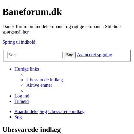
Baneforum.dk
Dansk forum om modeljernbaner og rigtige jernbaner. Stil dine
spørgsmål her.
Spring til indhold
Avanceret søgning
Søg
Hurtige links
Ubesvarede indlæg
Aktive emner
Log ind
Tilmeld
Boardindeks
Søg
Ubesvarede indlæg
Søg
Ubesvarede indlæg