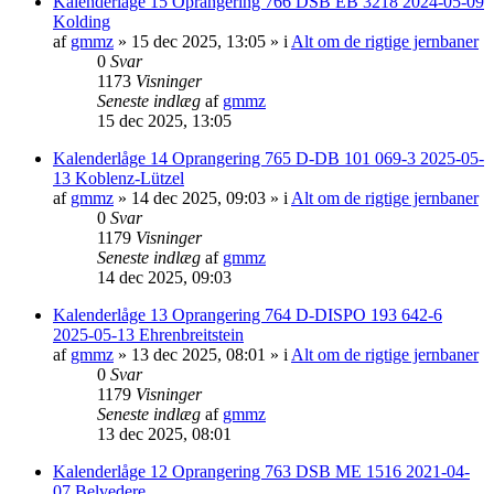
Kalenderlåge 15 Oprangering 766 DSB EB 3218 2024-05-09
Kolding
af
gmmz
»
15 dec 2025, 13:05
» i
Alt om de rigtige jernbaner
0
Svar
1173
Visninger
Seneste indlæg
af
gmmz
15 dec 2025, 13:05
Kalenderlåge 14 Oprangering 765 D-DB 101 069-3 2025-05-
13 Koblenz-Lützel
af
gmmz
»
14 dec 2025, 09:03
» i
Alt om de rigtige jernbaner
0
Svar
1179
Visninger
Seneste indlæg
af
gmmz
14 dec 2025, 09:03
Kalenderlåge 13 Oprangering 764 D-DISPO 193 642-6
2025-05-13 Ehrenbreitstein
af
gmmz
»
13 dec 2025, 08:01
» i
Alt om de rigtige jernbaner
0
Svar
1179
Visninger
Seneste indlæg
af
gmmz
13 dec 2025, 08:01
Kalenderlåge 12 Oprangering 763 DSB ME 1516 2021-04-
07 Belvedere