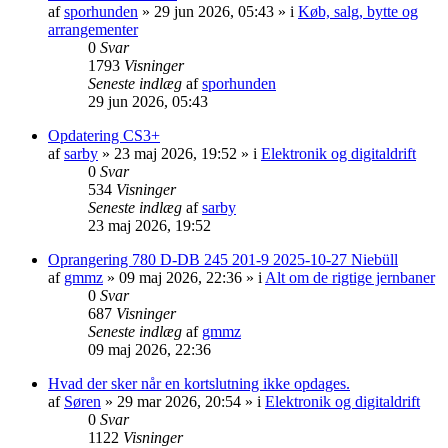
af
sporhunden
»
29 jun 2026, 05:43
» i
Køb, salg, bytte og
arrangementer
0
Svar
1793
Visninger
Seneste indlæg
af
sporhunden
29 jun 2026, 05:43
Opdatering CS3+
af
sarby
»
23 maj 2026, 19:52
» i
Elektronik og digitaldrift
0
Svar
534
Visninger
Seneste indlæg
af
sarby
23 maj 2026, 19:52
Oprangering 780 D-DB 245 201-9 2025-10-27 Niebüll
af
gmmz
»
09 maj 2026, 22:36
» i
Alt om de rigtige jernbaner
0
Svar
687
Visninger
Seneste indlæg
af
gmmz
09 maj 2026, 22:36
Hvad der sker når en kortslutning ikke opdages.
af
Søren
»
29 mar 2026, 20:54
» i
Elektronik og digitaldrift
0
Svar
1122
Visninger