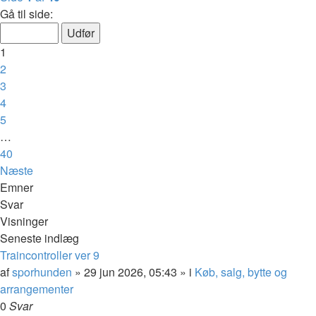
Gå til side:
1
2
3
4
5
…
40
Næste
Emner
Svar
Visninger
Seneste indlæg
Traincontroller ver 9
af
sporhunden
»
29 jun 2026, 05:43
» i
Køb, salg, bytte og
arrangementer
0
Svar