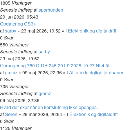
1805
Visninger
Seneste indlæg
af
sporhunden
29 jun 2026, 05:43
Opdatering CS3+
af
sarby
»
23 maj 2026, 19:52
» i
Elektronik og digitaldrift
0
Svar
550
Visninger
Seneste indlæg
af
sarby
23 maj 2026, 19:52
Oprangering 780 D-DB 245 201-9 2025-10-27 Niebüll
af
gmmz
»
09 maj 2026, 22:36
» i
Alt om de rigtige jernbaner
0
Svar
705
Visninger
Seneste indlæg
af
gmmz
09 maj 2026, 22:36
Hvad der sker når en kortslutning ikke opdages.
af
Søren
»
29 mar 2026, 20:54
» i
Elektronik og digitaldrift
0
Svar
1125
Visninger