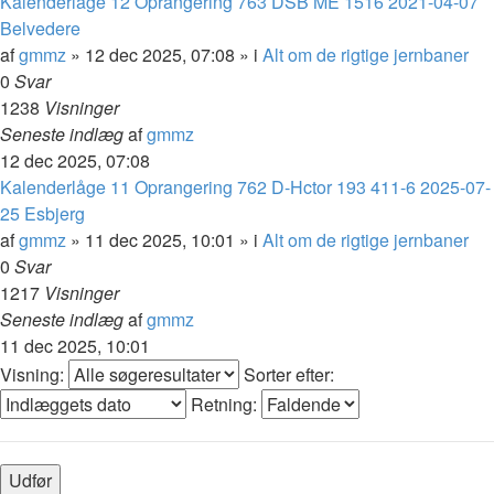
Kalenderlåge 12 Oprangering 763 DSB ME 1516 2021-04-07
Belvedere
af
gmmz
»
12 dec 2025, 07:08
» i
Alt om de rigtige jernbaner
0
Svar
1238
Visninger
Seneste indlæg
af
gmmz
12 dec 2025, 07:08
Kalenderlåge 11 Oprangering 762 D-Hctor 193 411-6 2025-07-
25 Esbjerg
af
gmmz
»
11 dec 2025, 10:01
» i
Alt om de rigtige jernbaner
0
Svar
1217
Visninger
Seneste indlæg
af
gmmz
11 dec 2025, 10:01
Visning:
Sorter efter:
Retning: