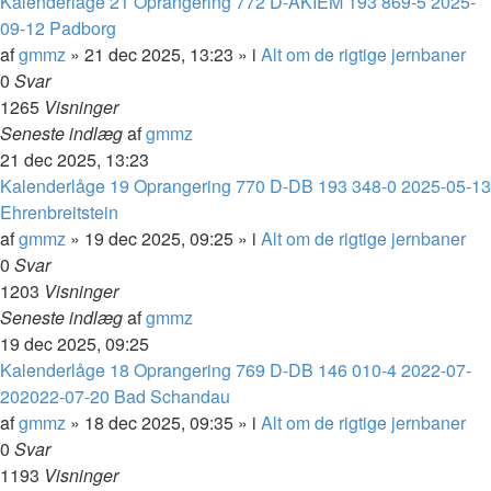
Kalenderlåge 21 Oprangering 772 D-AKIEM 193 869-5 2025-
09-12 Padborg
af
gmmz
»
21 dec 2025, 13:23
» i
Alt om de rigtige jernbaner
0
Svar
1265
Visninger
Seneste indlæg
af
gmmz
21 dec 2025, 13:23
Kalenderlåge 19 Oprangering 770 D-DB 193 348-0 2025-05-13
Ehrenbreitstein
af
gmmz
»
19 dec 2025, 09:25
» i
Alt om de rigtige jernbaner
0
Svar
1203
Visninger
Seneste indlæg
af
gmmz
19 dec 2025, 09:25
Kalenderlåge 18 Oprangering 769 D-DB 146 010-4 2022-07-
202022-07-20 Bad Schandau
af
gmmz
»
18 dec 2025, 09:35
» i
Alt om de rigtige jernbaner
0
Svar
1193
Visninger