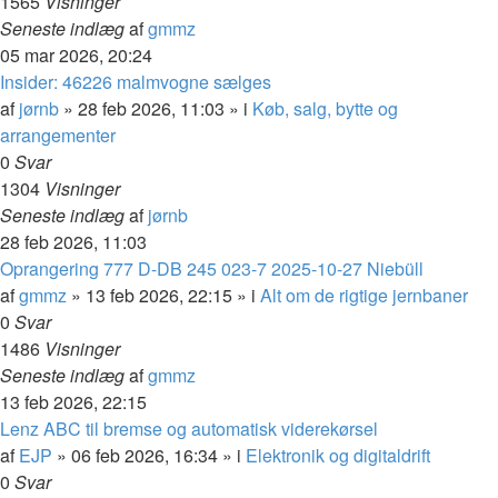
1565
Visninger
Seneste indlæg
af
gmmz
05 mar 2026, 20:24
Insider: 46226 malmvogne sælges
af
jørnb
»
28 feb 2026, 11:03
» i
Køb, salg, bytte og
arrangementer
0
Svar
1304
Visninger
Seneste indlæg
af
jørnb
28 feb 2026, 11:03
Oprangering 777 D-DB 245 023-7 2025-10-27 Niebüll
af
gmmz
»
13 feb 2026, 22:15
» i
Alt om de rigtige jernbaner
0
Svar
1486
Visninger
Seneste indlæg
af
gmmz
13 feb 2026, 22:15
Lenz ABC til bremse og automatisk viderekørsel
af
EJP
»
06 feb 2026, 16:34
» i
Elektronik og digitaldrift
0
Svar