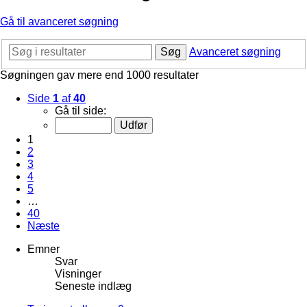
Gå til avanceret søgning
Søg
Avanceret søgning
Søgningen gav mere end 1000 resultater
Side
1
af
40
Gå til side:
1
2
3
4
5
…
40
Næste
Emner
Svar
Visninger
Seneste indlæg