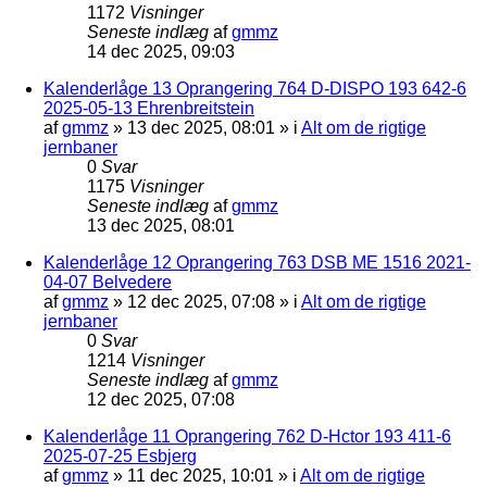
1172
Visninger
Seneste indlæg
af
gmmz
14 dec 2025, 09:03
Kalenderlåge 13 Oprangering 764 D-DISPO 193 642-6
2025-05-13 Ehrenbreitstein
af
gmmz
»
13 dec 2025, 08:01
» i
Alt om de rigtige
jernbaner
0
Svar
1175
Visninger
Seneste indlæg
af
gmmz
13 dec 2025, 08:01
Kalenderlåge 12 Oprangering 763 DSB ME 1516 2021-
04-07 Belvedere
af
gmmz
»
12 dec 2025, 07:08
» i
Alt om de rigtige
jernbaner
0
Svar
1214
Visninger
Seneste indlæg
af
gmmz
12 dec 2025, 07:08
Kalenderlåge 11 Oprangering 762 D-Hctor 193 411-6
2025-07-25 Esbjerg
af
gmmz
»
11 dec 2025, 10:01
» i
Alt om de rigtige