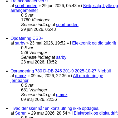
Traincontroller ver 9
af
sporhunden
»
29 jun 2026, 05:43
» i
Køb, salg, bytte og
arrangementer
0
Svar
1780
Visninger
Seneste indlæg
af
sporhunden
29 jun 2026, 05:43
Opdatering CS3+
af
sarby
»
23 maj 2026, 19:52
» i
Elektronik og digitaldrift
0
Svar
528
Visninger
Seneste indlæg
af
sarby
23 maj 2026, 19:52
Oprangering 780 D-DB 245 201-9 2025-10-27 Niebüll
af
gmmz
»
09 maj 2026, 22:36
» i
Alt om de rigtige
jernbaner
0
Svar
681
Visninger
Seneste indlæg
af
gmmz
09 maj 2026, 22:36
Hvad der sker når en kortslutning ikke opdages.
af
Søren
»
29 mar 2026, 20:54
» i
Elektronik og digitaldrift
0
Svar