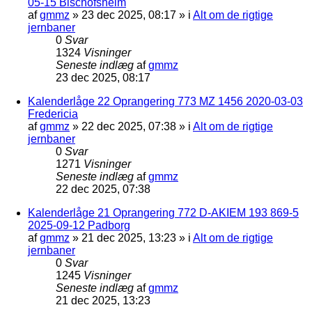
05-15 Bischofsheim
af
gmmz
»
23 dec 2025, 08:17
» i
Alt om de rigtige
jernbaner
0
Svar
1324
Visninger
Seneste indlæg
af
gmmz
23 dec 2025, 08:17
Kalenderlåge 22 Oprangering 773 MZ 1456 2020-03-03
Fredericia
af
gmmz
»
22 dec 2025, 07:38
» i
Alt om de rigtige
jernbaner
0
Svar
1271
Visninger
Seneste indlæg
af
gmmz
22 dec 2025, 07:38
Kalenderlåge 21 Oprangering 772 D-AKIEM 193 869-5
2025-09-12 Padborg
af
gmmz
»
21 dec 2025, 13:23
» i
Alt om de rigtige
jernbaner
0
Svar
1245
Visninger
Seneste indlæg
af
gmmz
21 dec 2025, 13:23