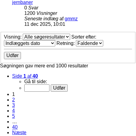
jernbaner
0
Svar
1200
Visninger
Seneste indlæg
af
gmmz
11 dec 2025, 10:01
Visning:
Sorter efter:
Retning:
Søgningen gav mere end 1000 resultater
Side
1
af
40
Gå til side:
1
2
3
4
5
…
40
Næste