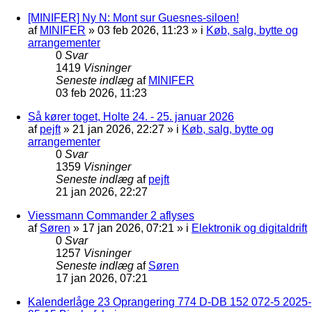
[MINIFER] Ny N: Mont sur Guesnes-siloen!
af
MINIFER
»
03 feb 2026, 11:23
» i
Køb, salg, bytte og
arrangementer
0
Svar
1419
Visninger
Seneste indlæg
af
MINIFER
03 feb 2026, 11:23
Så kører toget, Holte 24. - 25. januar 2026
af
pejft
»
21 jan 2026, 22:27
» i
Køb, salg, bytte og
arrangementer
0
Svar
1359
Visninger
Seneste indlæg
af
pejft
21 jan 2026, 22:27
Viessmann Commander 2 aflyses
af
Søren
»
17 jan 2026, 07:21
» i
Elektronik og digitaldrift
0
Svar
1257
Visninger
Seneste indlæg
af
Søren
17 jan 2026, 07:21
Kalenderlåge 23 Oprangering 774 D-DB 152 072-5 2025-