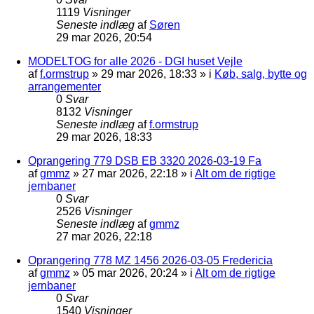
1119
Visninger
Seneste indlæg
af
Søren
29 mar 2026, 20:54
MODELTOG for alle 2026 - DGI huset Vejle
af
f.ormstrup
»
29 mar 2026, 18:33
» i
Køb, salg, bytte og
arrangementer
0
Svar
8132
Visninger
Seneste indlæg
af
f.ormstrup
29 mar 2026, 18:33
Oprangering 779 DSB EB 3320 2026-03-19 Fa
af
gmmz
»
27 mar 2026, 22:18
» i
Alt om de rigtige
jernbaner
0
Svar
2526
Visninger
Seneste indlæg
af
gmmz
27 mar 2026, 22:18
Oprangering 778 MZ 1456 2026-03-05 Fredericia
af
gmmz
»
05 mar 2026, 20:24
» i
Alt om de rigtige
jernbaner
0
Svar
1540
Visninger