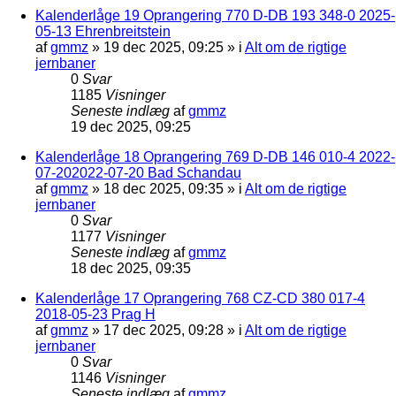
Kalenderlåge 19 Oprangering 770 D-DB 193 348-0 2025-
05-13 Ehrenbreitstein
af
gmmz
»
19 dec 2025, 09:25
» i
Alt om de rigtige
jernbaner
0
Svar
1185
Visninger
Seneste indlæg
af
gmmz
19 dec 2025, 09:25
Kalenderlåge 18 Oprangering 769 D-DB 146 010-4 2022-
07-202022-07-20 Bad Schandau
af
gmmz
»
18 dec 2025, 09:35
» i
Alt om de rigtige
jernbaner
0
Svar
1177
Visninger
Seneste indlæg
af
gmmz
18 dec 2025, 09:35
Kalenderlåge 17 Oprangering 768 CZ-CD 380 017-4
2018-05-23 Prag H
af
gmmz
»
17 dec 2025, 09:28
» i
Alt om de rigtige
jernbaner
0
Svar
1146
Visninger
Seneste indlæg
af
gmmz