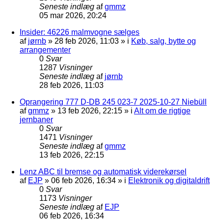
Seneste indlæg
af
gmmz
05 mar 2026, 20:24
Insider: 46226 malmvogne sælges
af
jørnb
»
28 feb 2026, 11:03
» i
Køb, salg, bytte og
arrangementer
0
Svar
1287
Visninger
Seneste indlæg
af
jørnb
28 feb 2026, 11:03
Oprangering 777 D-DB 245 023-7 2025-10-27 Niebüll
af
gmmz
»
13 feb 2026, 22:15
» i
Alt om de rigtige
jernbaner
0
Svar
1471
Visninger
Seneste indlæg
af
gmmz
13 feb 2026, 22:15
Lenz ABC til bremse og automatisk viderekørsel
af
EJP
»
06 feb 2026, 16:34
» i
Elektronik og digitaldrift
0
Svar
1173
Visninger
Seneste indlæg
af
EJP
06 feb 2026, 16:34