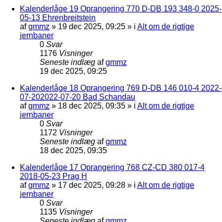
Kalenderlåge 19 Oprangering 770 D-DB 193 348-0 2025-
05-13 Ehrenbreitstein
af
gmmz
»
19 dec 2025, 09:25
» i
Alt om de rigtige
jernbaner
0
Svar
1176
Visninger
Seneste indlæg
af
gmmz
19 dec 2025, 09:25
Kalenderlåge 18 Oprangering 769 D-DB 146 010-4 2022-
07-202022-07-20 Bad Schandau
af
gmmz
»
18 dec 2025, 09:35
» i
Alt om de rigtige
jernbaner
0
Svar
1172
Visninger
Seneste indlæg
af
gmmz
18 dec 2025, 09:35
Kalenderlåge 17 Oprangering 768 CZ-CD 380 017-4
2018-05-23 Prag H
af
gmmz
»
17 dec 2025, 09:28
» i
Alt om de rigtige
jernbaner
0
Svar
1135
Visninger
Seneste indlæg
af
gmmz