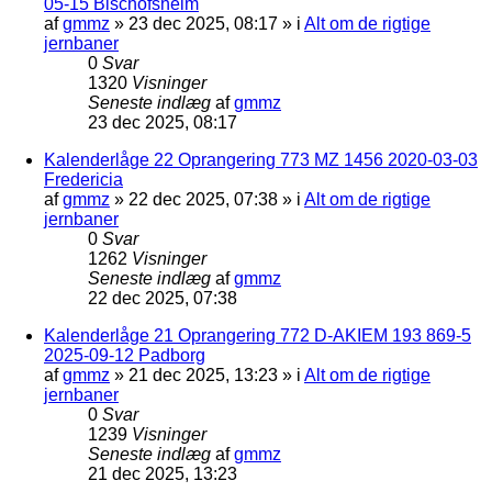
05-15 Bischofsheim
af
gmmz
»
23 dec 2025, 08:17
» i
Alt om de rigtige
jernbaner
0
Svar
1320
Visninger
Seneste indlæg
af
gmmz
23 dec 2025, 08:17
Kalenderlåge 22 Oprangering 773 MZ 1456 2020-03-03
Fredericia
af
gmmz
»
22 dec 2025, 07:38
» i
Alt om de rigtige
jernbaner
0
Svar
1262
Visninger
Seneste indlæg
af
gmmz
22 dec 2025, 07:38
Kalenderlåge 21 Oprangering 772 D-AKIEM 193 869-5
2025-09-12 Padborg
af
gmmz
»
21 dec 2025, 13:23
» i
Alt om de rigtige
jernbaner
0
Svar
1239
Visninger
Seneste indlæg
af
gmmz
21 dec 2025, 13:23