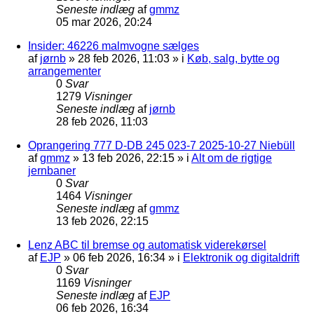
Seneste indlæg
af
gmmz
05 mar 2026, 20:24
Insider: 46226 malmvogne sælges
af
jørnb
»
28 feb 2026, 11:03
» i
Køb, salg, bytte og
arrangementer
0
Svar
1279
Visninger
Seneste indlæg
af
jørnb
28 feb 2026, 11:03
Oprangering 777 D-DB 245 023-7 2025-10-27 Niebüll
af
gmmz
»
13 feb 2026, 22:15
» i
Alt om de rigtige
jernbaner
0
Svar
1464
Visninger
Seneste indlæg
af
gmmz
13 feb 2026, 22:15
Lenz ABC til bremse og automatisk viderekørsel
af
EJP
»
06 feb 2026, 16:34
» i
Elektronik og digitaldrift
0
Svar
1169
Visninger
Seneste indlæg
af
EJP
06 feb 2026, 16:34