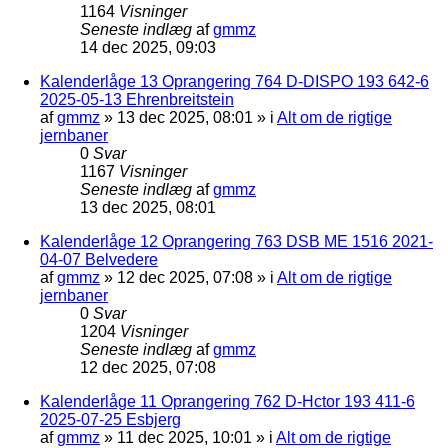
1164
Visninger
Seneste indlæg
af
gmmz
14 dec 2025, 09:03
Kalenderlåge 13 Oprangering 764 D-DISPO 193 642-6
2025-05-13 Ehrenbreitstein
af
gmmz
»
13 dec 2025, 08:01
» i
Alt om de rigtige
jernbaner
0
Svar
1167
Visninger
Seneste indlæg
af
gmmz
13 dec 2025, 08:01
Kalenderlåge 12 Oprangering 763 DSB ME 1516 2021-
04-07 Belvedere
af
gmmz
»
12 dec 2025, 07:08
» i
Alt om de rigtige
jernbaner
0
Svar
1204
Visninger
Seneste indlæg
af
gmmz
12 dec 2025, 07:08
Kalenderlåge 11 Oprangering 762 D-Hctor 193 411-6
2025-07-25 Esbjerg
af
gmmz
»
11 dec 2025, 10:01
» i
Alt om de rigtige