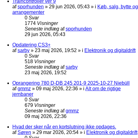
Traincontroller ver 9
af
sporhunden
»
29 jun 2026, 05:43
» i
Køb, salg, bytte og
arrangementer
0
Svar
1774
Visninger
Seneste indlæg
af
sporhunden
29 jun 2026, 05:43
Opdatering CS3+
af
sarby
»
23 maj 2026, 19:52
» i
Elektronik og digitaldrift
0
Svar
518
Visninger
Seneste indlæg
af
sarby
23 maj 2026, 19:52
Oprangering 780 D-DB 245 201-9 2025-10-27 Niebüll
af
gmmz
»
09 maj 2026, 22:36
» i
Alt om de rigtige
jernbaner
0
Svar
679
Visninger
Seneste indlæg
af
gmmz
09 maj 2026, 22:36
Hvad der sker når en kortslutning ikke opdages.
af
Søren
»
29 mar 2026, 20:54
» i
Elektronik og digitaldrift
0
Svar