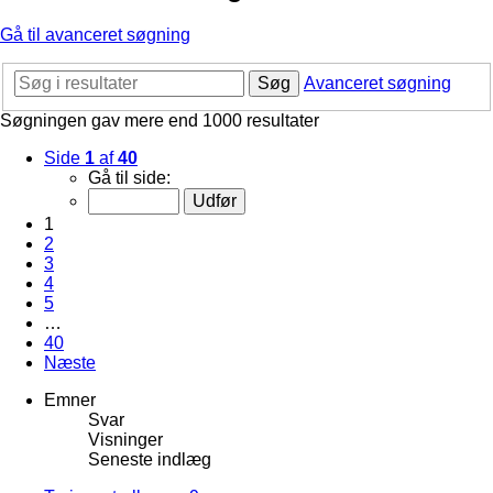
Gå til avanceret søgning
Søg
Avanceret søgning
Søgningen gav mere end 1000 resultater
Side
1
af
40
Gå til side:
1
2
3
4
5
…
40
Næste
Emner
Svar
Visninger
Seneste indlæg