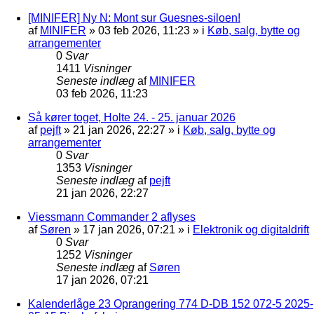
[MINIFER] Ny N: Mont sur Guesnes-siloen!
af
MINIFER
»
03 feb 2026, 11:23
» i
Køb, salg, bytte og
arrangementer
0
Svar
1411
Visninger
Seneste indlæg
af
MINIFER
03 feb 2026, 11:23
Så kører toget, Holte 24. - 25. januar 2026
af
pejft
»
21 jan 2026, 22:27
» i
Køb, salg, bytte og
arrangementer
0
Svar
1353
Visninger
Seneste indlæg
af
pejft
21 jan 2026, 22:27
Viessmann Commander 2 aflyses
af
Søren
»
17 jan 2026, 07:21
» i
Elektronik og digitaldrift
0
Svar
1252
Visninger
Seneste indlæg
af
Søren
17 jan 2026, 07:21
Kalenderlåge 23 Oprangering 774 D-DB 152 072-5 2025-