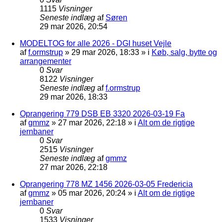
1115
Visninger
Seneste indlæg
af
Søren
29 mar 2026, 20:54
MODELTOG for alle 2026 - DGI huset Vejle
af
f.ormstrup
»
29 mar 2026, 18:33
» i
Køb, salg, bytte og
arrangementer
0
Svar
8122
Visninger
Seneste indlæg
af
f.ormstrup
29 mar 2026, 18:33
Oprangering 779 DSB EB 3320 2026-03-19 Fa
af
gmmz
»
27 mar 2026, 22:18
» i
Alt om de rigtige
jernbaner
0
Svar
2515
Visninger
Seneste indlæg
af
gmmz
27 mar 2026, 22:18
Oprangering 778 MZ 1456 2026-03-05 Fredericia
af
gmmz
»
05 mar 2026, 20:24
» i
Alt om de rigtige
jernbaner
0
Svar
1533
Visninger