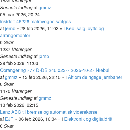
1539
Visninger
Seneste indlæg
af
gmmz
05 mar 2026, 20:24
Insider: 46226 malmvogne sælges
af
jørnb
»
28 feb 2026, 11:03
» i
Køb, salg, bytte og
arrangementer
0
Svar
1287
Visninger
Seneste indlæg
af
jørnb
28 feb 2026, 11:03
Oprangering 777 D-DB 245 023-7 2025-10-27 Niebüll
af
gmmz
»
13 feb 2026, 22:15
» i
Alt om de rigtige jernbaner
0
Svar
1470
Visninger
Seneste indlæg
af
gmmz
13 feb 2026, 22:15
Lenz ABC til bremse og automatisk viderekørsel
af
EJP
»
06 feb 2026, 16:34
» i
Elektronik og digitaldrift
0
Svar