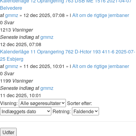
Kalenderlåge 12 Oprangering 763 DSB ME 1516 2021-04-07
Belvedere
af
gmmz
»
12 dec 2025, 07:08
» i
Alt om de rigtige jernbaner
0
Svar
1213
Visninger
Seneste indlæg
af
gmmz
12 dec 2025, 07:08
Kalenderlåge 11 Oprangering 762 D-Hctor 193 411-6 2025-07-
25 Esbjerg
af
gmmz
»
11 dec 2025, 10:01
» i
Alt om de rigtige jernbaner
0
Svar
1199
Visninger
Seneste indlæg
af
gmmz
11 dec 2025, 10:01
Visning:
Sorter efter:
Retning: