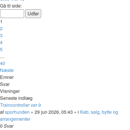
Gå til side:
1
2
3
4
5
…
40
Næste
Emner
Svar
Visninger
Seneste indlæg
Traincontroller ver 9
af
sporhunden
»
29 jun 2026, 05:43
» i
Køb, salg, bytte og
arrangementer
0
Svar