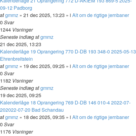
Kalenderlåge 21 Oprangering 772 D-AKIEM 193 869-5 2025-
09-12 Padborg
af
gmmz
»
21 dec 2025, 13:23
» i
Alt om de rigtige jernbaner
0
Svar
1244
Visninger
Seneste indlæg
af
gmmz
21 dec 2025, 13:23
Kalenderlåge 19 Oprangering 770 D-DB 193 348-0 2025-05-13
Ehrenbreitstein
af
gmmz
»
19 dec 2025, 09:25
» i
Alt om de rigtige jernbaner
0
Svar
1182
Visninger
Seneste indlæg
af
gmmz
19 dec 2025, 09:25
Kalenderlåge 18 Oprangering 769 D-DB 146 010-4 2022-07-
202022-07-20 Bad Schandau
af
gmmz
»
18 dec 2025, 09:35
» i
Alt om de rigtige jernbaner
0
Svar
1176
Visninger