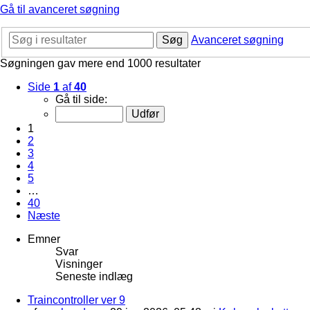
Gå til avanceret søgning
Søg
Avanceret søgning
Søgningen gav mere end 1000 resultater
Side
1
af
40
Gå til side:
1
2
3
4
5
…
40
Næste
Emner
Svar
Visninger
Seneste indlæg
Traincontroller ver 9