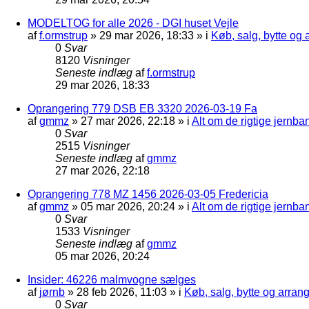
MODELTOG for alle 2026 - DGI huset Vejle
af
f.ormstrup
»
29 mar 2026, 18:33
» i
Køb, salg, bytte og
0
Svar
8120
Visninger
Seneste indlæg
af
f.ormstrup
29 mar 2026, 18:33
Oprangering 779 DSB EB 3320 2026-03-19 Fa
af
gmmz
»
27 mar 2026, 22:18
» i
Alt om de rigtige jernba
0
Svar
2515
Visninger
Seneste indlæg
af
gmmz
27 mar 2026, 22:18
Oprangering 778 MZ 1456 2026-03-05 Fredericia
af
gmmz
»
05 mar 2026, 20:24
» i
Alt om de rigtige jernba
0
Svar
1533
Visninger
Seneste indlæg
af
gmmz
05 mar 2026, 20:24
Insider: 46226 malmvogne sælges
af
jørnb
»
28 feb 2026, 11:03
» i
Køb, salg, bytte og arra
0
Svar