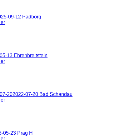
025-09-12 Padborg
ner
5-13 Ehrenbreitstein
ner
-07-202022-07-20 Bad Schandau
ner
8-05-23 Prag H
ner