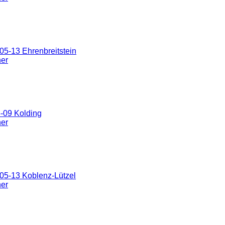
5-13 Ehrenbreitstein
ner
-09 Kolding
ner
05-13 Koblenz-Lützel
ner