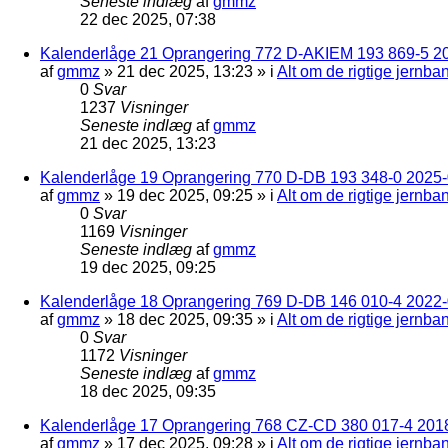
Seneste indlæg
af
gmmz
22 dec 2025, 07:38
Kalenderlåge 21 Oprangering 772 D-AKIEM 193 869-5 2
af
gmmz
»
21 dec 2025, 13:23
» i
Alt om de rigtige jernba
0
Svar
1237
Visninger
Seneste indlæg
af
gmmz
21 dec 2025, 13:23
Kalenderlåge 19 Oprangering 770 D-DB 193 348-0 2025-0
af
gmmz
»
19 dec 2025, 09:25
» i
Alt om de rigtige jernba
0
Svar
1169
Visninger
Seneste indlæg
af
gmmz
19 dec 2025, 09:25
Kalenderlåge 18 Oprangering 769 D-DB 146 010-4 2022
af
gmmz
»
18 dec 2025, 09:35
» i
Alt om de rigtige jernba
0
Svar
1172
Visninger
Seneste indlæg
af
gmmz
18 dec 2025, 09:35
Kalenderlåge 17 Oprangering 768 CZ-CD 380 017-4 201
af
gmmz
»
17 dec 2025, 09:28
» i
Alt om de rigtige jernba