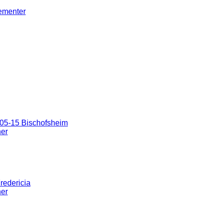
gementer
05-15 Bischofsheim
ner
redericia
ner