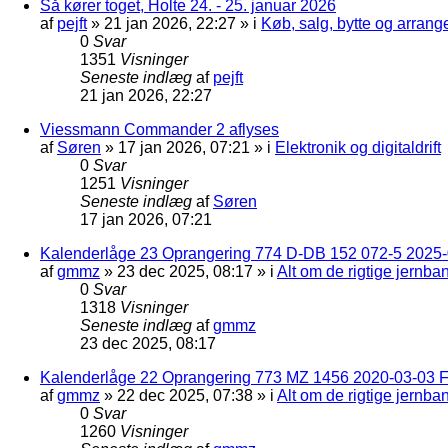
Så kører toget, Holte 24. - 25. januar 2026
af
pejft
»
21 jan 2026, 22:27
» i
Køb, salg, bytte og arran
0
Svar
1351
Visninger
Seneste indlæg
af
pejft
21 jan 2026, 22:27
Viessmann Commander 2 aflyses
af
Søren
»
17 jan 2026, 07:21
» i
Elektronik og digitaldrift
0
Svar
1251
Visninger
Seneste indlæg
af
Søren
17 jan 2026, 07:21
Kalenderlåge 23 Oprangering 774 D-DB 152 072-5 2025-
af
gmmz
»
23 dec 2025, 08:17
» i
Alt om de rigtige jernba
0
Svar
1318
Visninger
Seneste indlæg
af
gmmz
23 dec 2025, 08:17
Kalenderlåge 22 Oprangering 773 MZ 1456 2020-03-03 F
af
gmmz
»
22 dec 2025, 07:38
» i
Alt om de rigtige jernba
0
Svar
1260
Visninger