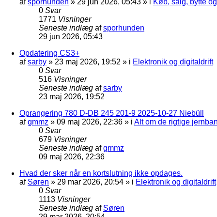
af
sporhunden
»
29 jun 2026, 05:43
» i
Køb, salg, bytte o
0
Svar
1771
Visninger
Seneste indlæg
af
sporhunden
29 jun 2026, 05:43
Opdatering CS3+
af
sarby
»
23 maj 2026, 19:52
» i
Elektronik og digitaldrift
0
Svar
516
Visninger
Seneste indlæg
af
sarby
23 maj 2026, 19:52
Oprangering 780 D-DB 245 201-9 2025-10-27 Niebüll
af
gmmz
»
09 maj 2026, 22:36
» i
Alt om de rigtige jernba
0
Svar
679
Visninger
Seneste indlæg
af
gmmz
09 maj 2026, 22:36
Hvad der sker når en kortslutning ikke opdages.
af
Søren
»
29 mar 2026, 20:54
» i
Elektronik og digitaldrift
0
Svar
1113
Visninger
Seneste indlæg
af
Søren
29 mar 2026, 20:54