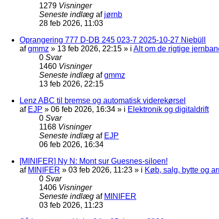
1279
Visninger
Seneste indlæg
af
jørnb
28 feb 2026, 11:03
Oprangering 777 D-DB 245 023-7 2025-10-27 Niebüll
af
gmmz
»
13 feb 2026, 22:15
» i
Alt om de rigtige jernban
0
Svar
1460
Visninger
Seneste indlæg
af
gmmz
13 feb 2026, 22:15
Lenz ABC til bremse og automatisk viderekørsel
af
EJP
»
06 feb 2026, 16:34
» i
Elektronik og digitaldrift
0
Svar
1168
Visninger
Seneste indlæg
af
EJP
06 feb 2026, 16:34
[MINIFER] Ny N: Mont sur Guesnes-siloen!
af
MINIFER
»
03 feb 2026, 11:23
» i
Køb, salg, bytte og 
0
Svar
1406
Visninger
Seneste indlæg
af
MINIFER
03 feb 2026, 11:23