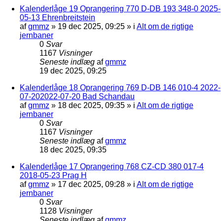
Kalenderlåge 19 Oprangering 770 D-DB 193 348-0 2025-
05-13 Ehrenbreitstein
af
gmmz
»
19 dec 2025, 09:25
» i
Alt om de rigtige
jernbaner
0
Svar
1167
Visninger
Seneste indlæg
af
gmmz
19 dec 2025, 09:25
Kalenderlåge 18 Oprangering 769 D-DB 146 010-4 2022-
07-202022-07-20 Bad Schandau
af
gmmz
»
18 dec 2025, 09:35
» i
Alt om de rigtige
jernbaner
0
Svar
1167
Visninger
Seneste indlæg
af
gmmz
18 dec 2025, 09:35
Kalenderlåge 17 Oprangering 768 CZ-CD 380 017-4
2018-05-23 Prag H
af
gmmz
»
17 dec 2025, 09:28
» i
Alt om de rigtige
jernbaner
0
Svar
1128
Visninger
Seneste indlæg
af
gmmz