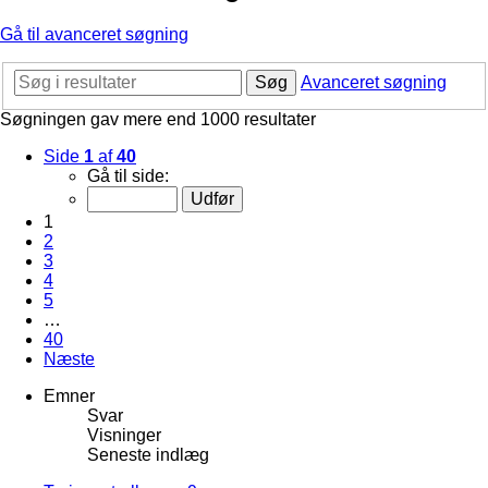
Gå til avanceret søgning
Søg
Avanceret søgning
Søgningen gav mere end 1000 resultater
Side
1
af
40
Gå til side:
1
2
3
4
5
…
40
Næste
Emner
Svar
Visninger
Seneste indlæg