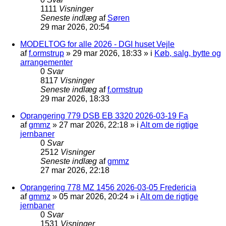
1111
Visninger
Seneste indlæg
af
Søren
29 mar 2026, 20:54
MODELTOG for alle 2026 - DGI huset Vejle
af
f.ormstrup
»
29 mar 2026, 18:33
» i
Køb, salg, bytte og
arrangementer
0
Svar
8117
Visninger
Seneste indlæg
af
f.ormstrup
29 mar 2026, 18:33
Oprangering 779 DSB EB 3320 2026-03-19 Fa
af
gmmz
»
27 mar 2026, 22:18
» i
Alt om de rigtige
jernbaner
0
Svar
2512
Visninger
Seneste indlæg
af
gmmz
27 mar 2026, 22:18
Oprangering 778 MZ 1456 2026-03-05 Fredericia
af
gmmz
»
05 mar 2026, 20:24
» i
Alt om de rigtige
jernbaner
0
Svar
1531
Visninger