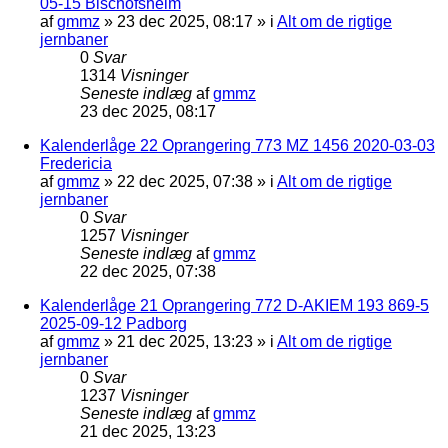
05-15 Bischofsheim
af
gmmz
»
23 dec 2025, 08:17
» i
Alt om de rigtige
jernbaner
0
Svar
1314
Visninger
Seneste indlæg
af
gmmz
23 dec 2025, 08:17
Kalenderlåge 22 Oprangering 773 MZ 1456 2020-03-03
Fredericia
af
gmmz
»
22 dec 2025, 07:38
» i
Alt om de rigtige
jernbaner
0
Svar
1257
Visninger
Seneste indlæg
af
gmmz
22 dec 2025, 07:38
Kalenderlåge 21 Oprangering 772 D-AKIEM 193 869-5
2025-09-12 Padborg
af
gmmz
»
21 dec 2025, 13:23
» i
Alt om de rigtige
jernbaner
0
Svar
1237
Visninger
Seneste indlæg
af
gmmz
21 dec 2025, 13:23