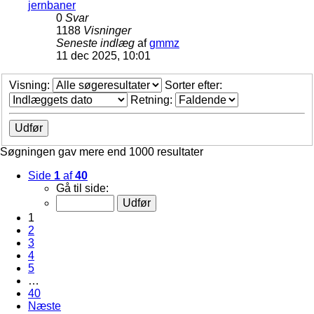
jernbaner
0
Svar
1188
Visninger
Seneste indlæg
af
gmmz
11 dec 2025, 10:01
Visning:
Sorter efter:
Retning:
Søgningen gav mere end 1000 resultater
Side
1
af
40
Gå til side:
1
2
3
4
5
…
40
Næste