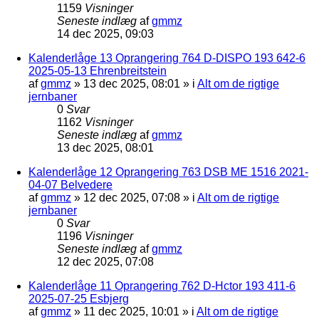
1159
Visninger
Seneste indlæg
af
gmmz
14 dec 2025, 09:03
Kalenderlåge 13 Oprangering 764 D-DISPO 193 642-6
2025-05-13 Ehrenbreitstein
af
gmmz
»
13 dec 2025, 08:01
» i
Alt om de rigtige
jernbaner
0
Svar
1162
Visninger
Seneste indlæg
af
gmmz
13 dec 2025, 08:01
Kalenderlåge 12 Oprangering 763 DSB ME 1516 2021-
04-07 Belvedere
af
gmmz
»
12 dec 2025, 07:08
» i
Alt om de rigtige
jernbaner
0
Svar
1196
Visninger
Seneste indlæg
af
gmmz
12 dec 2025, 07:08
Kalenderlåge 11 Oprangering 762 D-Hctor 193 411-6
2025-07-25 Esbjerg
af
gmmz
»
11 dec 2025, 10:01
» i
Alt om de rigtige