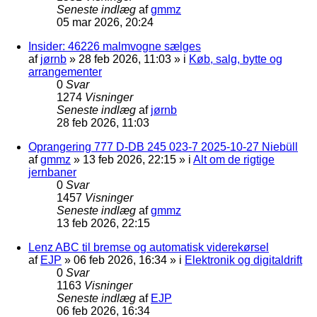
Seneste indlæg
af
gmmz
05 mar 2026, 20:24
Insider: 46226 malmvogne sælges
af
jørnb
»
28 feb 2026, 11:03
» i
Køb, salg, bytte og
arrangementer
0
Svar
1274
Visninger
Seneste indlæg
af
jørnb
28 feb 2026, 11:03
Oprangering 777 D-DB 245 023-7 2025-10-27 Niebüll
af
gmmz
»
13 feb 2026, 22:15
» i
Alt om de rigtige
jernbaner
0
Svar
1457
Visninger
Seneste indlæg
af
gmmz
13 feb 2026, 22:15
Lenz ABC til bremse og automatisk viderekørsel
af
EJP
»
06 feb 2026, 16:34
» i
Elektronik og digitaldrift
0
Svar
1163
Visninger
Seneste indlæg
af
EJP
06 feb 2026, 16:34