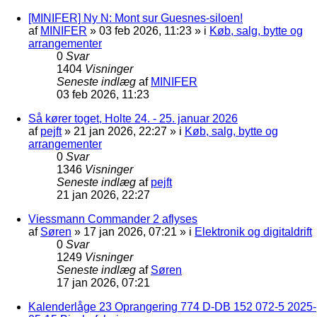
[MINIFER] Ny N: Mont sur Guesnes-siloen!
af
MINIFER
»
03 feb 2026, 11:23
» i
Køb, salg, bytte og
arrangementer
0
Svar
1404
Visninger
Seneste indlæg
af
MINIFER
03 feb 2026, 11:23
Så kører toget, Holte 24. - 25. januar 2026
af
pejft
»
21 jan 2026, 22:27
» i
Køb, salg, bytte og
arrangementer
0
Svar
1346
Visninger
Seneste indlæg
af
pejft
21 jan 2026, 22:27
Viessmann Commander 2 aflyses
af
Søren
»
17 jan 2026, 07:21
» i
Elektronik og digitaldrift
0
Svar
1249
Visninger
Seneste indlæg
af
Søren
17 jan 2026, 07:21
Kalenderlåge 23 Oprangering 774 D-DB 152 072-5 2025-