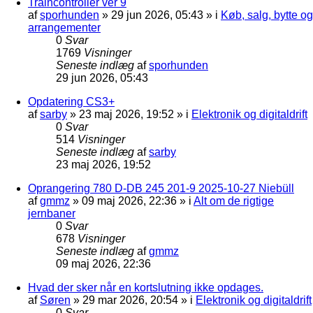
Traincontroller ver 9
af
sporhunden
»
29 jun 2026, 05:43
» i
Køb, salg, bytte og
arrangementer
0
Svar
1769
Visninger
Seneste indlæg
af
sporhunden
29 jun 2026, 05:43
Opdatering CS3+
af
sarby
»
23 maj 2026, 19:52
» i
Elektronik og digitaldrift
0
Svar
514
Visninger
Seneste indlæg
af
sarby
23 maj 2026, 19:52
Oprangering 780 D-DB 245 201-9 2025-10-27 Niebüll
af
gmmz
»
09 maj 2026, 22:36
» i
Alt om de rigtige
jernbaner
0
Svar
678
Visninger
Seneste indlæg
af
gmmz
09 maj 2026, 22:36
Hvad der sker når en kortslutning ikke opdages.
af
Søren
»
29 mar 2026, 20:54
» i
Elektronik og digitaldrift
0
Svar