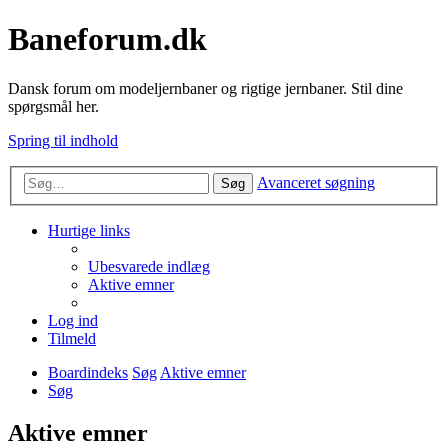
Baneforum.dk
Dansk forum om modeljernbaner og rigtige jernbaner. Stil dine
spørgsmål her.
Spring til indhold
Avanceret søgning
Søg
Hurtige links
Ubesvarede indlæg
Aktive emner
Log ind
Tilmeld
Boardindeks
Søg
Aktive emner
Søg
Aktive emner