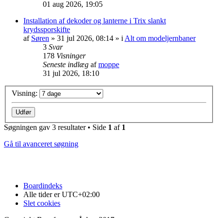
01 aug 2026, 19:05
Installation af dekoder og lanterne i Trix slankt
krydssporskifte
af
Søren
»
31 jul 2026, 08:14
» i
Alt om modeljernbaner
3
Svar
178
Visninger
Seneste indlæg
af
moppe
31 jul 2026, 18:10
Visning:
Søgningen gav 3 resultater • Side
1
af
1
Gå til avanceret søgning
Boardindeks
Alle tider er
UTC+02:00
Slet cookies