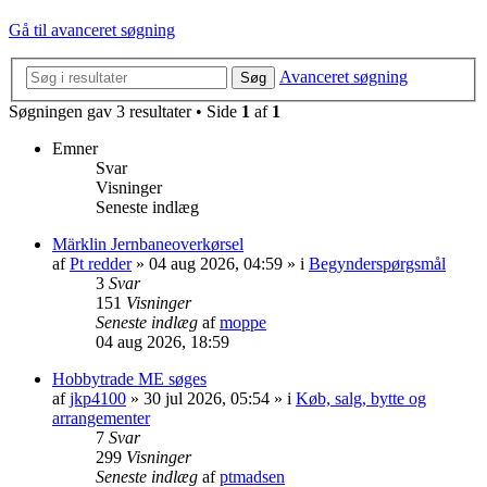
Gå til avanceret søgning
Avanceret søgning
Søg
Søgningen gav 3 resultater • Side
1
af
1
Emner
Svar
Visninger
Seneste indlæg
Märklin Jernbaneoverkørsel
af
Pt redder
»
04 aug 2026, 04:59
» i
Begynderspørgsmål
3
Svar
151
Visninger
Seneste indlæg
af
moppe
04 aug 2026, 18:59
Hobbytrade ME søges
af
jkp4100
»
30 jul 2026, 05:54
» i
Køb, salg, bytte og
arrangementer
7
Svar
299
Visninger
Seneste indlæg
af
ptmadsen