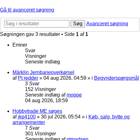
Gå til avanceret søgning
Søg
Avanceret søgning
Søgningen gav 3 resultater • Side
1
af
1
Emner
Svar
Visninger
Seneste indlæg
Märklin Jernbaneoverkørsel
af
Pt redder
»
04 aug 2026, 04:59
» i
Begynderspørgsmål
3
Svar
152
Visninger
Seneste indlæg
af
moppe
04 aug 2026, 18:59
Hobbytrade ME søges
af
jkp4100
»
30 jul 2026, 05:54
» i
Køb, salg, bytte og
arrangementer
7
Svar
301
Visninger
Seneste indlæg
af
ptmadsen