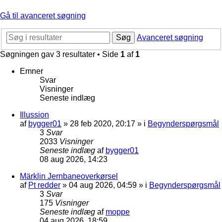
Gå til avanceret søgning
Søg
Avanceret søgning
Søgningen gav 3 resultater • Side
1
af
1
Emner
Svar
Visninger
Seneste indlæg
Illussion
af
bygger01
»
28 feb 2020, 20:17
» i
Begynderspørgsmål
3
Svar
2033
Visninger
Seneste indlæg
af
bygger01
08 aug 2026, 14:23
Märklin Jernbaneoverkørsel
af
Pt redder
»
04 aug 2026, 04:59
» i
Begynderspørgsmål
3
Svar
175
Visninger
Seneste indlæg
af
moppe
04 aug 2026, 18:59