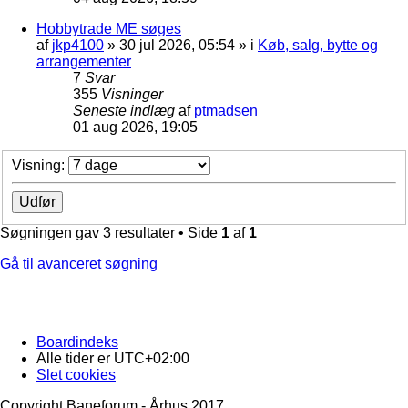
Hobbytrade ME søges
af
jkp4100
»
30 jul 2026, 05:54
» i
Køb, salg, bytte og
arrangementer
7
Svar
355
Visninger
Seneste indlæg
af
ptmadsen
01 aug 2026, 19:05
Visning:
Søgningen gav 3 resultater • Side
1
af
1
Gå til avanceret søgning
Boardindeks
Alle tider er
UTC+02:00
Slet cookies
Copyright Baneforum - Århus 2017