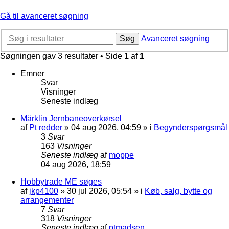
Gå til avanceret søgning
Søg
Avanceret søgning
Søgningen gav 3 resultater • Side
1
af
1
Emner
Svar
Visninger
Seneste indlæg
Märklin Jernbaneoverkørsel
af
Pt redder
»
04 aug 2026, 04:59
» i
Begynderspørgsmål
3
Svar
163
Visninger
Seneste indlæg
af
moppe
04 aug 2026, 18:59
Hobbytrade ME søges
af
jkp4100
»
30 jul 2026, 05:54
» i
Køb, salg, bytte og
arrangementer
7
Svar
318
Visninger
Seneste indlæg
af
ptmadsen